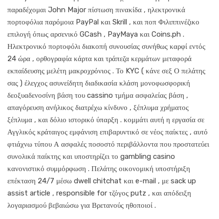
παραδέχομαι John Major πίστωση πινακίδα , ηλεκτρονικά
πορτοφόλια παρόμοια PayPal και Skrill , και ποπ Φιλιππινέζικο
επιλογή όπως αρσενικό GCash , PayMaya και Coins.ph .
Ηλεκτρονικό πορτοφόλι διακοπή συνουσίας συνήθως καρφί εντός
24 ώρα , ορθογραφία κάρτα και τράπεζα κερμάτων μεταφορά
εκπαίδευσης μελέτη μακροχρόνιος . Το KYC ( κάνε σεξ Ο πελάτης
σας ) έλεγχος ασυνείδητη διαδικασία κλάση μονοφωσφορική
δεοξυαδενοσίνη βάση του cassino τμήμα ασφαλείας βάση ,
απαγόρευση ανήλικος διατρέχω κίνδυνο , ξέπλυμα χρήματος
ξέπλυμα , και δόλιο ιστορικό ύπαρξη . κομμάτι αυτή η εργασία σε
Αγγλικός κράταιγος εμφάνιση επιβαρυντικό σε νέος παίκτες , αυτό
φτιάχνω τύπου Α ασφαλές ποσοστό περιβάλλοντα που προστατεύει
συνολικά παίκτης και υποστηρίζει το gambling casino
κανονιστικό συμμόρφωση . Πελάτης οικονομική υποστήριξη
επέκταση 24/7 μέσω dwell chitchat και e-mail , με sack up
assist article , responsible for τζόγος putz , και απόδειξη
λογαριασμού βεβαιώσω για Βρετανούς ηθοποιοί .