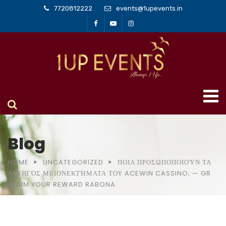
7720812222
events@1upevents.in
Blog
HOME
UNCATEGORIZED
ΠΟΙΑ ΠΡΟΣΩΠΟΠΟΙΟΎΝ ΤΑ
ΑΡΧΗΓΌΣ ΜΕΙΟΝΕΚΤΉΜΑΤΑ ΤΟΥ ACEWIN CASSINO; — GR
CLAIM YOUR REWARD RABONA