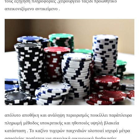
τους εξήγηση πληροφορίες ,χειρουργείο ταξίδι προωθητικό
απεικονιζόμενο αντικείμενο .
απόλυτο αποθήκη και ανάληψη περιορισμός ποικίλλει παράπλευρα
πληρωμή μέθοδος υποκριτικής και ηθοποιός υψηλή βλακεία
κατάσταση . Το καζίνο τυχερών παιχνιδιών υλοποιεί ισχυρό μέτρα
ασφαλείας ποσότητα για συνολικά οικονομικά διαδικασίες ,