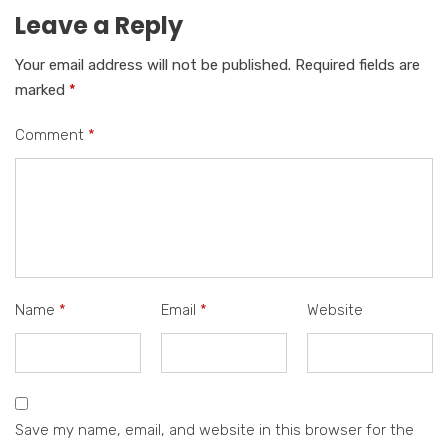
Leave a Reply
Your email address will not be published.
Required fields are
marked
*
Comment
*
Name
*
Email
*
Website
Save my name, email, and website in this browser for the