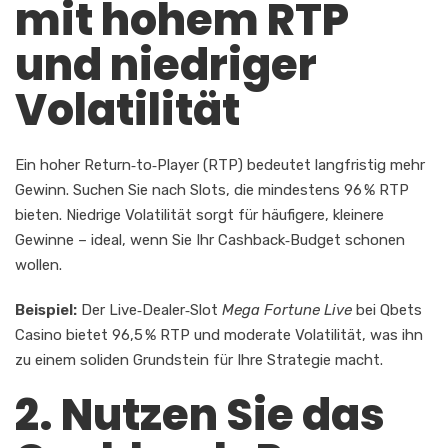
mit hohem RTP
und niedriger
Volatilität
Ein hoher Return‑to‑Player (RTP) bedeutet langfristig mehr
Gewinn. Suchen Sie nach Slots, die mindestens 96 % RTP
bieten. Niedrige Volatilität sorgt für häufigere, kleinere
Gewinne – ideal, wenn Sie Ihr Cashback‑Budget schonen
wollen.
Beispiel:
Der Live‑Dealer‑Slot
Mega Fortune Live
bei Qbets
Casino bietet 96,5 % RTP und moderate Volatilität, was ihn
zu einem soliden Grundstein für Ihre Strategie macht.
2. Nutzen Sie das