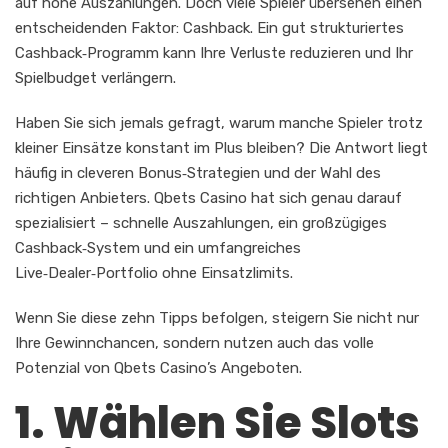
auf hohe Auszahlungen. Doch viele Spieler übersehen einen
entscheidenden Faktor: Cashback. Ein gut strukturiertes
Cashback‑Programm kann Ihre Verluste reduzieren und Ihr
Spielbudget verlängern.
Haben Sie sich jemals gefragt, warum manche Spieler trotz
kleiner Einsätze konstant im Plus bleiben? Die Antwort liegt
häufig in cleveren Bonus‑Strategien und der Wahl des
richtigen Anbieters. Qbets Casino hat sich genau darauf
spezialisiert – schnelle Auszahlungen, ein großzügiges
Cashback‑System und ein umfangreiches
Live‑Dealer‑Portfolio ohne Einsatzlimits.
Wenn Sie diese zehn Tipps befolgen, steigern Sie nicht nur
Ihre Gewinnchancen, sondern nutzen auch das volle
Potenzial von Qbets Casino’s Angeboten.
1. Wählen Sie Slots