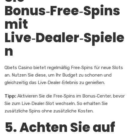
Bonus‑Free‑Spins
mit
Live‑Dealer‑Spiele
n
Qbets Casino bietet regelmäßig Free‑Spins für neue Slots
an. Nutzen Sie diese, um Ihr Budget zu schonen und
gleichzeitig das Live‑Dealer‑Erlebnis zu genießen.
Tipp:
Aktivieren Sie die Free‑Spins im Bonus‑Center, bevor
Sie zum Live‑Dealer‑Slot wechseln. So erhalten Sie
zusätzliche Spins ohne zusätzliche Kosten.
5. Achten Sie auf