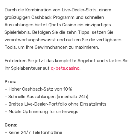
Durch die Kombination von Live‑Dealer‑Slots, einem
großzügigen Cashback‑Programm und schnellen
Auszahlungen bietet Qbets Casino ein einzigartiges
Spielerlebnis. Befolgen Sie die zehn Tipps, setzen Sie
verantwortungsbewusst und nutzen Sie die verfügbaren
Tools, um Ihre Gewinnchancen zu maximieren.
Entdecken Sie jetzt das komplette Angebot und starten Sie
Ihr Spielabenteuer auf
q-bets.casino
.
Pros:
– Hoher Cashback‑Satz von 10 %
– Schnelle Auszahlungen (innerhalb 24 h)
– Breites Live‑Dealer‑Portfolio ohne Einsatzlimits
– Mobile Optimierung für unterwegs
Cons:
– Keine 24/7 Telefonhotline