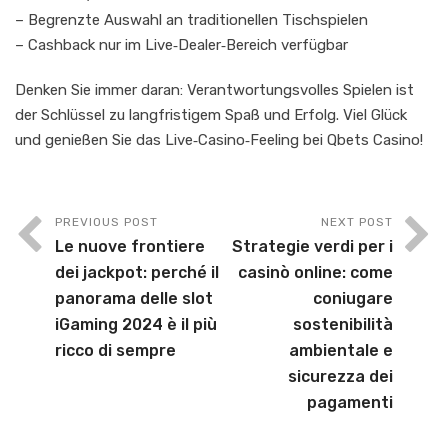
– Begrenzte Auswahl an traditionellen Tischspielen
– Cashback nur im Live‑Dealer‑Bereich verfügbar
Denken Sie immer daran: Verantwortungsvolles Spielen ist
der Schlüssel zu langfristigem Spaß und Erfolg. Viel Glück
und genießen Sie das Live‑Casino‑Feeling bei Qbets Casino!
PREVIOUS POST
NEXT POST
Le nuove frontiere
Strategie verdi per i
dei jackpot: perché il
casinò online: come
panorama delle slot
coniugare
iGaming 2024 è il più
sostenibilità
ricco di sempre
ambientale e
sicurezza dei
pagamenti