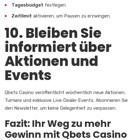
Tagesbudget
festlegen.
Zeitlimit
aktivieren, um Pausen zu erzwingen.
10. Bleiben Sie
informiert über
Aktionen und
Events
Qbets Casino veröffentlicht wöchentlich neue Aktionen,
Turniere und exklusive Live‑Dealer‑Events. Abonnieren Sie
den Newsletter, um keine Gelegenheit zu verpassen.
Fazit: Ihr Weg zu mehr
Gewinn mit Qbets Casino