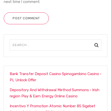
next time I comment.
POST COMMENT
Bank Transfer Deposit Casino Spinogambino Casino ·
PL Unlock Offer
Depository And Withdrawal Method Summons • Irish
region Play & Earn Energy Online Casino
Incentivo Y Promotion Atomic Number 85 Sigebet