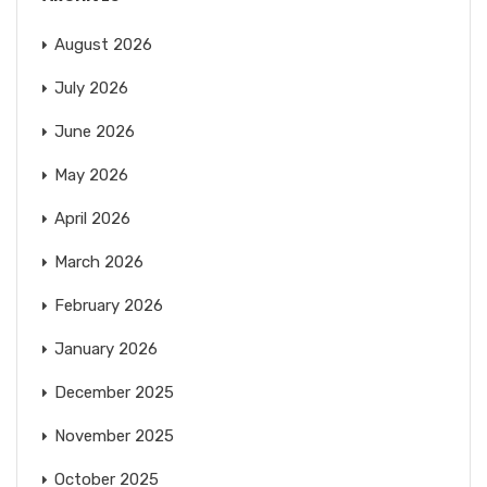
August 2026
July 2026
June 2026
May 2026
April 2026
March 2026
February 2026
January 2026
December 2025
November 2025
October 2025