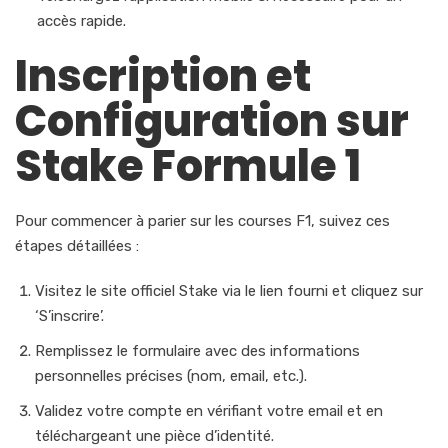
accès rapide.
Inscription et
Configuration sur
Stake Formule 1
Pour commencer à parier sur les courses F1, suivez ces
étapes détaillées :
Visitez le site officiel Stake via le lien fourni et cliquez sur
‘S’inscrire’.
Remplissez le formulaire avec des informations
personnelles précises (nom, email, etc.).
Validez votre compte en vérifiant votre email et en
téléchargeant une pièce d’identité.