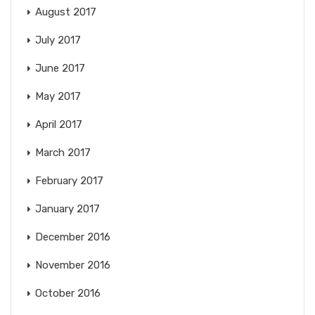
August 2017
July 2017
June 2017
May 2017
April 2017
March 2017
February 2017
January 2017
December 2016
November 2016
October 2016