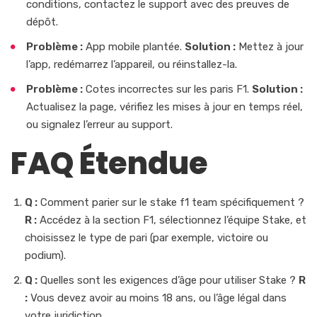
conditions, contactez le support avec des preuves de
dépôt.
Problème :
App mobile plantée.
Solution :
Mettez à jour
l’app, redémarrez l’appareil, ou réinstallez-la.
Problème :
Cotes incorrectes sur les paris F1.
Solution :
Actualisez la page, vérifiez les mises à jour en temps réel,
ou signalez l’erreur au support.
FAQ Étendue
Q :
Comment parier sur le stake f1 team spécifiquement ?
R :
Accédez à la section F1, sélectionnez l’équipe Stake, et
choisissez le type de pari (par exemple, victoire ou
podium).
Q :
Quelles sont les exigences d’âge pour utiliser Stake ?
R
:
Vous devez avoir au moins 18 ans, ou l’âge légal dans
votre juridiction.