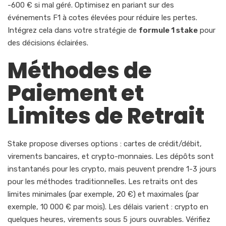
-600 € si mal géré. Optimisez en pariant sur des
événements F1 à cotes élevées pour réduire les pertes.
Intégrez cela dans votre stratégie de
formule 1 stake
pour
des décisions éclairées.
Méthodes de
Paiement et
Limites de Retrait
Stake propose diverses options : cartes de crédit/débit,
virements bancaires, et crypto-monnaies. Les dépôts sont
instantanés pour les crypto, mais peuvent prendre 1-3 jours
pour les méthodes traditionnelles. Les retraits ont des
limites minimales (par exemple, 20 €) et maximales (par
exemple, 10 000 € par mois). Les délais varient : crypto en
quelques heures, virements sous 5 jours ouvrables. Vérifiez