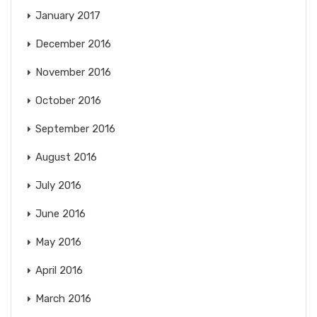
January 2017
December 2016
November 2016
October 2016
September 2016
August 2016
July 2016
June 2016
May 2016
April 2016
March 2016