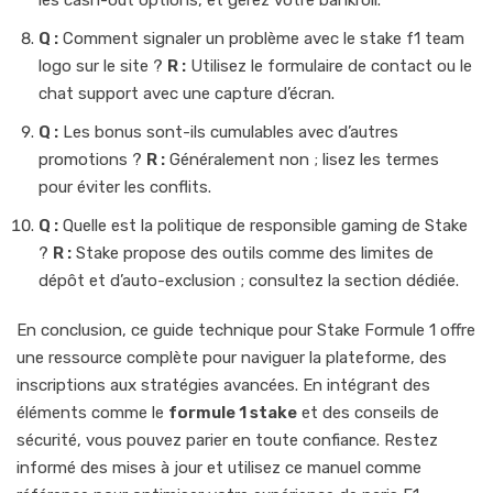
Q :
Comment signaler un problème avec le stake f1 team
logo sur le site ?
R :
Utilisez le formulaire de contact ou le
chat support avec une capture d’écran.
Q :
Les bonus sont-ils cumulables avec d’autres
promotions ?
R :
Généralement non ; lisez les termes
pour éviter les conflits.
Q :
Quelle est la politique de responsible gaming de Stake
?
R :
Stake propose des outils comme des limites de
dépôt et d’auto-exclusion ; consultez la section dédiée.
En conclusion, ce guide technique pour Stake Formule 1 offre
une ressource complète pour naviguer la plateforme, des
inscriptions aux stratégies avancées. En intégrant des
éléments comme le
formule 1 stake
et des conseils de
sécurité, vous pouvez parier en toute confiance. Restez
informé des mises à jour et utilisez ce manuel comme