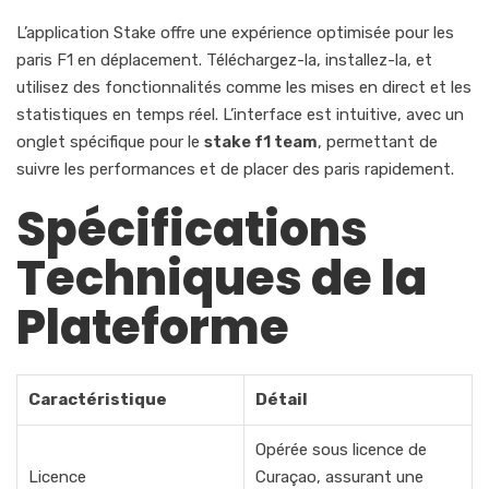
L’application Stake offre une expérience optimisée pour les
paris F1 en déplacement. Téléchargez-la, installez-la, et
utilisez des fonctionnalités comme les mises en direct et les
statistiques en temps réel. L’interface est intuitive, avec un
onglet spécifique pour le
stake f1 team
, permettant de
suivre les performances et de placer des paris rapidement.
Spécifications
Techniques de la
Plateforme
Caractéristique
Détail
Opérée sous licence de
Licence
Curaçao, assurant une