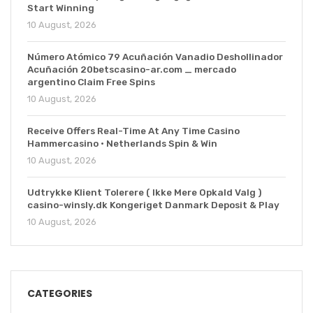
Start Winning
10 August, 2026
Número Atómico 79 Acuñación Vanadio Deshollinador
Acuñación 20betscasino-ar.com _ mercado
argentino Claim Free Spins
10 August, 2026
Receive Offers Real-Time At Any Time Casino
Hammercasino • Netherlands Spin & Win
10 August, 2026
Udtrykke Klient Tolerere ( Ikke Mere Opkald Valg )
casino-winsly.dk Kongeriget Danmark Deposit & Play
10 August, 2026
CATEGORIES