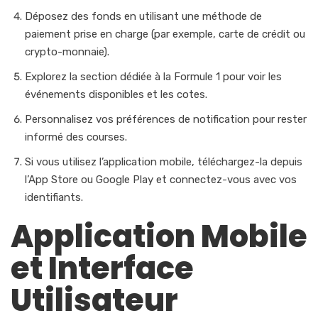
Déposez des fonds en utilisant une méthode de
paiement prise en charge (par exemple, carte de crédit ou
crypto-monnaie).
Explorez la section dédiée à la Formule 1 pour voir les
événements disponibles et les cotes.
Personnalisez vos préférences de notification pour rester
informé des courses.
Si vous utilisez l’application mobile, téléchargez-la depuis
l’App Store ou Google Play et connectez-vous avec vos
identifiants.
Application Mobile
et Interface
Utilisateur