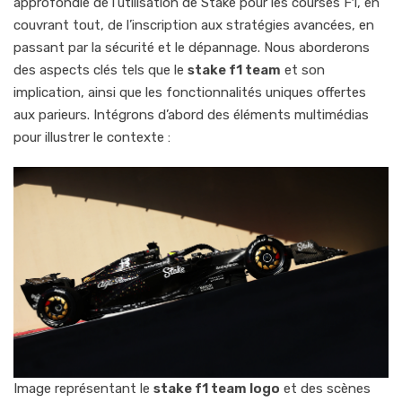
approfondie de l’utilisation de Stake pour les courses F1, en
couvrant tout, de l’inscription aux stratégies avancées, en
passant par la sécurité et le dépannage. Nous aborderons
des aspects clés tels que le
stake f1 team
et son
implication, ainsi que les fonctionnalités uniques offertes
aux parieurs. Intégrons d’abord des éléments multimédias
pour illustrer le contexte :
Image représentant le
stake f1 team logo
et des scènes