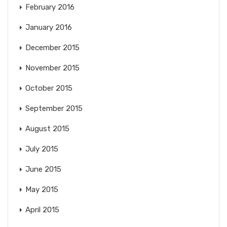
February 2016
January 2016
December 2015
November 2015
October 2015
September 2015
August 2015
July 2015
June 2015
May 2015
April 2015