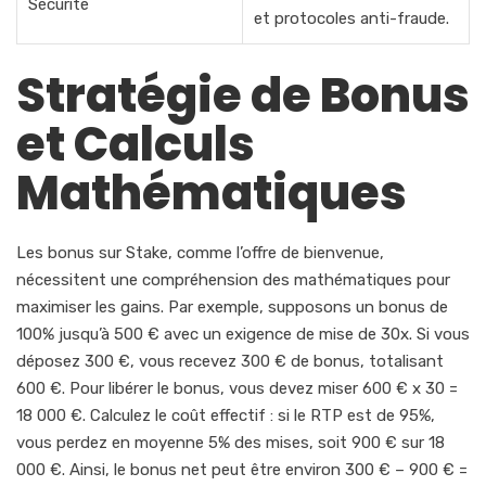
Sécurité
et protocoles anti-fraude.
Stratégie de Bonus
et Calculs
Mathématiques
Les bonus sur Stake, comme l’offre de bienvenue,
nécessitent une compréhension des mathématiques pour
maximiser les gains. Par exemple, supposons un bonus de
100% jusqu’à 500 € avec un exigence de mise de 30x. Si vous
déposez 300 €, vous recevez 300 € de bonus, totalisant
600 €. Pour libérer le bonus, vous devez miser 600 € x 30 =
18 000 €. Calculez le coût effectif : si le RTP est de 95%,
vous perdez en moyenne 5% des mises, soit 900 € sur 18
000 €. Ainsi, le bonus net peut être environ 300 € – 900 € =