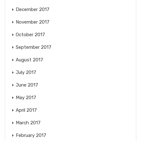
December 2017
November 2017
October 2017
September 2017
August 2017
July 2017
June 2017
May 2017
April 2017
March 2017
February 2017