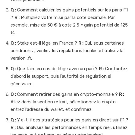
Q :
Comment calculer les gains potentiels sur les paris F1
?
R :
Multipliez votre mise par la cote décimale. Par
exemple, mise de 50 € à cote 2.5 = gain potentiel de 125
€.
Q :
Stake est-il légal en France ?
R :
Oui, sous certaines
conditions ; vérifiez les régulations locales et utilisez la
version .fr.
Q :
Que faire en cas de litige avec un pari ?
R :
Contactez
d’abord le support, puis l’autorité de régulation si
nécessaire.
Q :
Comment retirer des gains en crypto-monnaie ?
R :
Allez dans la section retrait, sélectionnez la crypto,
entrez l’adresse du wallet, et confirmez.
Q :
Y a-t-il des stratégies pour les paris en direct sur F1 ?
R :
Oui, analysez les performances en temps réel, utilisez
les cash-out options, et gérez votre bankroll.