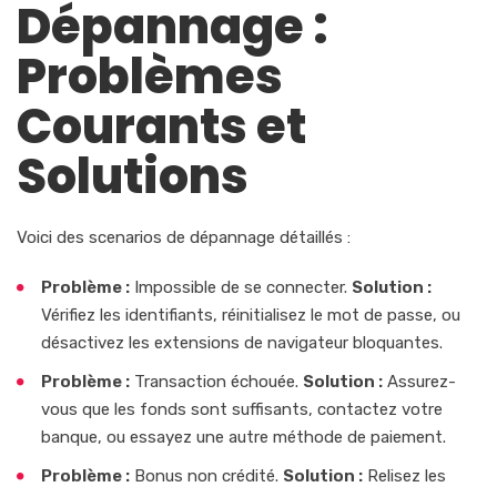
Dépannage :
Problèmes
Courants et
Solutions
Voici des scenarios de dépannage détaillés :
Problème :
Impossible de se connecter.
Solution :
Vérifiez les identifiants, réinitialisez le mot de passe, ou
désactivez les extensions de navigateur bloquantes.
Problème :
Transaction échouée.
Solution :
Assurez-
vous que les fonds sont suffisants, contactez votre
banque, ou essayez une autre méthode de paiement.
Problème :
Bonus non crédité.
Solution :
Relisez les