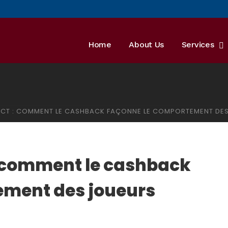
Home
About Us
Services
ECT : COMMENT LE CASHBACK FAÇONNE LE COMPORTEMENT DE
: comment le cashback
ement des joueurs