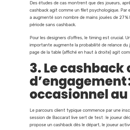
Des études de cas montrent que des joueurs, après
cashback agit comme un filet psychologique. Par e
a augmenté son nombre de mains jouées de 27 % l
période sans cashback.
Pour les designers d’offres, le timing est crucial
importante augmente la probabilité de relance du 
page de la table (affiché en haut à droite) agit c
3. Le cashback
d’engagement :
occasionnel au
Le parcours client typique commence par une insc
session de Baccarat live sert de test : le joueur déco
propose un cashback dès le départ, le joueur act