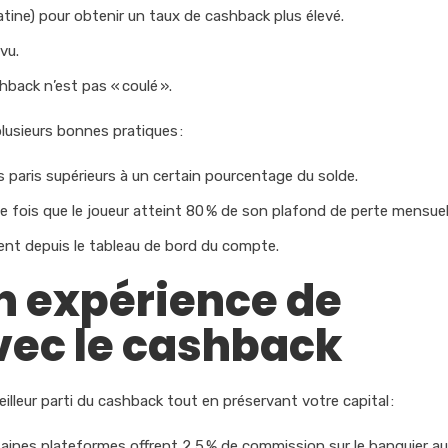
tine) pour obtenir un taux de cashback plus élevé.
vu.
hback n’est pas « coulé ».
lusieurs bonnes pratiques :
 paris supérieurs à un certain pourcentage du solde.
e fois que le joueur atteint 80 % de son plafond de perte mensuel
nt depuis le tableau de bord du compte.
n expérience de
vec le cashback
eilleur parti du cashback tout en préservant votre capital :
taines plateformes offrent 2,5 % de commission sur le banquier au 