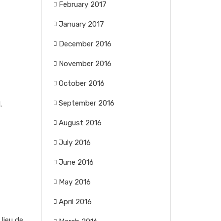
February 2017
January 2017
December 2016
November 2016
October 2016
September 2016
.
August 2016
July 2016
June 2016
May 2016
April 2016
lieu de