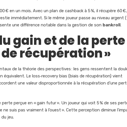
200 € en un mois. Avec un plan de cashback à 5 %, il récupère 60 €,
éinvestie immédiatement. Si le même joueur passe au niveau argent 
ésente une différence notable dans la gestion de son
bankroll
.
u gain et de la perte 
et de récupération »
ntaux de la théorie des perspectives : les gens ressentent la doul
n équivalent. Le loss‑recovery bias (biais de récupération) vient
 accordent une valeur disproportionnée à la récupération d’une pert
perte perçue en « gain futur ». Un joueur qui voit 5 % de ses pert
e ne suis pas vraiment à l’ouest ». Cette perception diminue l’imp
 du jeu.