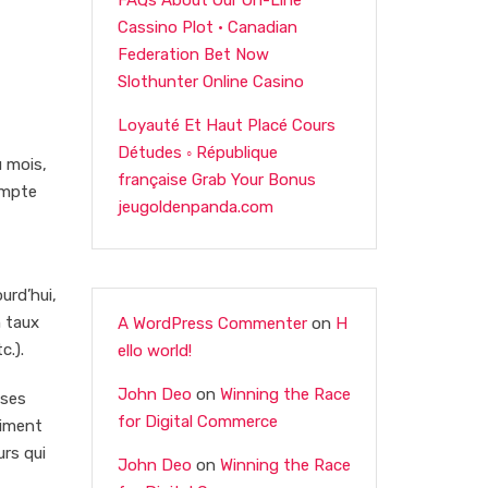
Cassino Plot · Canadian
Federation Bet Now
Slothunter Online Casino
Loyauté Et Haut Placé Cours
Détudes ◦ République
u mois,
française Grab Your Bonus
ompte
jeugoldenpanda.com
urd’hui,
n taux
A WordPress Commenter
on
H
c.).
ello world!
John Deo
on
Winning the Race
 ses
for Digital Commerce
timent
urs qui
John Deo
on
Winning the Race