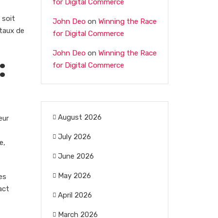
for Digital Commerce
 soit
John Deo
on
Winning the Race
(taux de
for Digital Commerce
John Deo
on
Winning the Race
:
for Digital Commerce
August 2026
eur
July 2026
e,
June 2026
May 2026
es
act
April 2026
March 2026