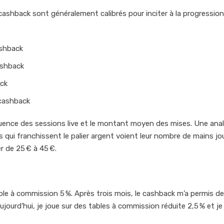
cashback sont généralement calibrés pour inciter à la progression
ashback
ashback
ack
 cashback
quence des sessions live et le montant moyen des mises. Une ana
s qui franchissent le palier argent voient leur nombre de mains j
 de 25 € à 45 €.
le à commission 5 %. Après trois mois, le cashback m’a permis de
ujourd’hui, je joue sur des tables à commission réduite 2,5 % et j