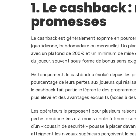
1. Le cashback 
promesses
Le cashback est généralement exprimé en pourcen
(quotidienne, hebdomadaire ou mensuelle). Un pla
avec un plafond de 200 € et un minimum de mise 
du joueur, souvent sous forme de bonus sans exigen
Historiquement, le cashback a évolué depuis les p
pourcentage de leurs pertes aux joueurs qui réalisa
le cashback fait partie intégrante des programmes d
plus élevé et des avantages exclusifs (accès à des 
Les opérateurs le proposent pour plusieurs raisons. 
pertes remboursées est moins enclin à fermer son
d’un « coussin de sécurité » pousse à placer davant
atteignent les niveaux supérieurs perçoivent le ca