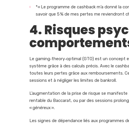
*« Le programme de cashback m’a donné la confi
savoir que 5 % de mes pertes me reviendront ch
4. Risques psy
comportements
Le gaming‑theory‑optimal (GTO) est un concept empr
système grâce à des calculs précis. Avec le cashb
toutes leurs pertes grâce aux remboursements. Cet
sessions et à négliger les limites de bankroll.
L’augmentation de la prise de risque se manifeste s
rentable du Baccarat, ou par des sessions prolong
« généreux ».
Les signes de dépendance liés aux programmes de