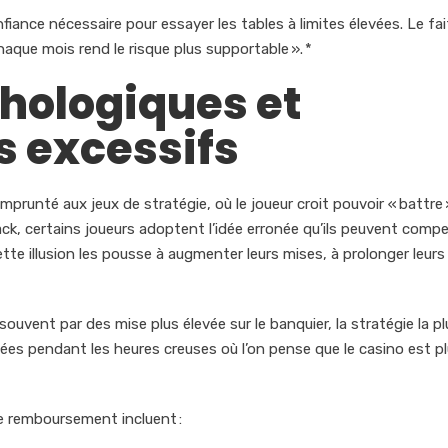
ance nécessaire pour essayer les tables à limites élevées. Le fai
aque mois rend le risque plus supportable ». *
chologiques et
 excessifs
unté aux jeux de stratégie, où le joueur croit pouvoir « battre 
ack, certains joueurs adoptent l’idée erronée qu’ils peuvent comp
te illusion les pousse à augmenter leurs mises, à prolonger leurs
ouvent par des mise plus élevée sur le banquier, la stratégie la pl
ées pendant les heures creuses où l’on pense que le casino est p
 remboursement incluent :