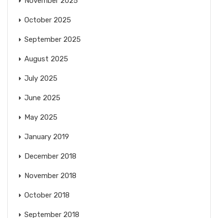
November 2025
October 2025
September 2025
August 2025
July 2025
June 2025
May 2025
January 2019
December 2018
November 2018
October 2018
September 2018