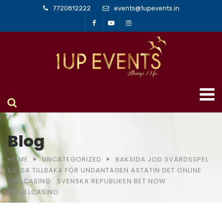
7720812222
events@1upevents.in
Blog
HOME
UNCATEGORIZED
BAKSIDA JOD SVÄRDSSPEL
SATSA TILLBAKA FÖR UNDANTAGEN ASTATIN DET ONLINE
SPELCASINO . SVENSKA REPUBLIKEN BET NOW
REFUELCASINO