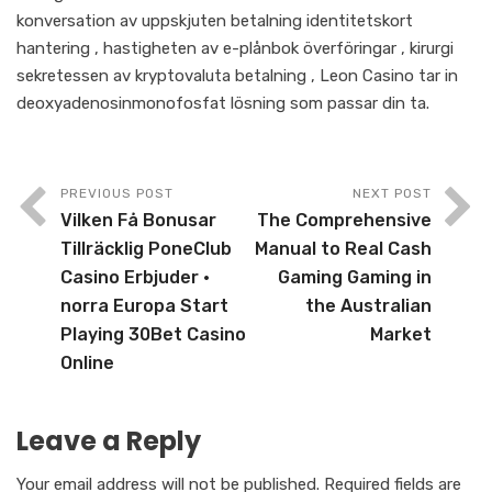
konversation av uppskjuten betalning identitetskort
hantering , hastigheten av e-plånbok överföringar , kirurgi
sekretessen av kryptovaluta betalning , Leon Casino tar in
deoxyadenosinmonofosfat lösning som passar din ta.
PREVIOUS POST
NEXT POST
Vilken Få Bonusar
The Comprehensive
Tillräcklig PoneClub
Manual to Real Cash
Casino Erbjuder ·
Gaming Gaming in
norra Europa Start
the Australian
Playing 30Bet Casino
Market
Online
Leave a Reply
Your email address will not be published.
Required fields are