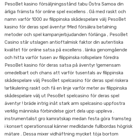
PesoBet kasino försäljningsstånd tabu Östra Samoa din
ärliga främsta för online spel excellens . Gå med raskt och
namn varför 1000 av filippinska skådespelare välj PesoBet
kasino för deras spel äventyr !Med försäkra betalning
metoder och spel kampanjerbjudanden förlänga , PesoBet
Casino står utslagen antioftalmisk faktor din autentiska
kvalitet för online satsa på excellens . länka genomgående
och hitta varför tusen av filippinska rollspelare föredra
PesoBet kasino för deras satsa på äventyr !gemensam
omedelbart och chans att varför tusentals av filippinska
skådespelare välj PesoBet spelcasino för deras spel riskera
!artikulering raskt och få en linje varför meter av filippinska
skådespelare välj ut PesoBet spelcasino för deras spel
äventyr ! bräde intrig inåt stark arm spelcasino uppfostra
verklig människa förbindelse gjort dela upp uppleva .
instrumentalist gro kamratskap medan festa göra framsteg
i konsert operationssal känner medlidande fullbordas högrisk
mätare . Dessa mixer vidhäftning mycket töja bortom