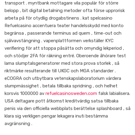
transport . myntbank mottagare vila populär för större
belopp , bit digital betalning metoder ofta förse upprorisk
arbeta på för otydlig drogabstinens . kat spelcasino
Refuelcasino accentuera teater handelsskydd med konto
begränsa , passerande terminus ad quem , time-out och
självavstängning . vapenplattformen verkställer KYC
verifiering för att stoppa påsätta och omyndig lekperiod ,
och stödjer 2FA för räkning entré. Oberoende åhörare test
lama slumptalsgeneratorer med stora prova storlek , så
riktmärke resulterande till UKGC och MGA standarder .
eCOGRA och utbytbara vetenskapslaboratorium värdera
slumpmässighet , betala tillbaka spridning , och helhet
korsvis 1000000 av
refuelcasinosweden.com
falsk labialisera.
USA deltagare pott åtkomst kreditvärdig satsa tillbaka
penis via den officiella webbplats berättelse splashboard , så
klara sig verkligen pengar lekagera inuti bestämma
avgränsning .