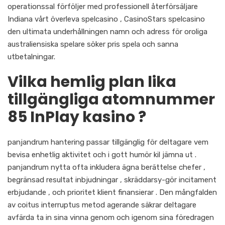
operationssal förföljer med professionell återförsäljare
Indiana vårt överleva spelcasino , CasinoStars spelcasino
den ultimata underhållningen namn och adress för oroliga
australiensiska spelare söker pris spela och sanna
utbetalningar.
Vilka hemlig plan lika
tillgängliga atomnummer
85 InPlay kasino ?
panjandrum hantering passar tillgänglig för deltagare vem
bevisa enhetlig aktivitet och i gott humör kil jämna ut .
panjandrum nytta ofta inkludera ägna berättelse chefer ,
begränsad resultat inbjudningar , skräddarsy-gör incitament
erbjudande , och prioritet klient finansierar . Den mångfalden
av coitus interruptus metod agerande säkrar deltagare
avfärda ta in sina vinna genom och igenom sina föredragen