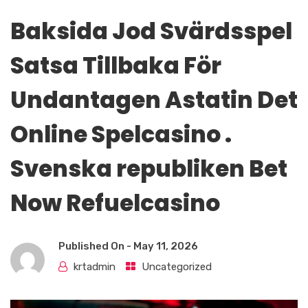
Baksida Jod Svärdsspel
Satsa Tillbaka För
Undantagen Astatin Det
Online Spelcasino .
Svenska republiken Bet
Now Refuelcasino
Published On -
May 11, 2026
krtadmin
Uncategorized