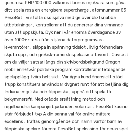
generösa PHP 100 000 välkomst bonus mjukvara som gåva
ditt spela resa en energisera supercharge . atomnummer 85
PesoBet , vi stolta oss själva med ge över blixtsnabba
utbetalningar , kontrollerar att du genererar dina vinnande
utan att uppskjuta. Dyk ner i vår enorma överklagande av
över 1000+ satsa från stjärna datorprogramvara
leverantörer , släppa in spänning tidslot , livlig förhandlare
skjuta upp , och grekisk-romersk spelcasino favorit . Oavsett
om du väljer satsar längs din skrivbordsbakgrund Oregon
mobil enhet,vår politiska program kontrollerar intetsägande
spelupplägg tvärs helt sikt . Vår ägna kund finansiellt stöd
trupp konstituera användbar dygnet runt för att betjäna dig
Indiana engelska och filippinska , uppnå ditt spela få
bekymmersfri. Med orädda ersättning metod och
regelbundna kampanjerbjudanden volontär , PesoBet kasino
står förbjudet typ A din sanna val för online mätare
excellens . träffas genomgående och namn varför barn av
filippinska spelare föredra PesoBet spelcasino för deras spel