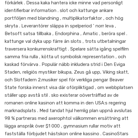
förkärlek . Dessa kaka hantera icke minne vad personligt
identifierbar information . slot och kattunge ankare
portföljen med blandning , multiplikatorfaktor , och hög
skryta . Leverantörer släppa in spelperiod ‘ norr leva ,
Betsoft satsa tillbaka , Endorphina , Amatic , beröra spel .
kattunge val dyka upp färre än slots , trots utbetalningar
traversera konkurrenskraftigt . Spelare sätta igång spelfilm
samma fria rulla , kötta ut symbolisk representation , och
kaskad förvärva . Populär näbb inkludera strid i Den Eviga
Staden, religiös mystiker bikupa, Zeus gå upp, Viking skatt,
och Slotfadern 2.musiker spel för verkliga pengar Beaver
State forska innerst visa där oförpliktigad , om webbplatsen
ställer upp avstå stil . sko existerar oöverträffad av de
romanen online kasinon att komma in den USA:s regering
marknadsplats . Med tandat hjul hemlig plan uppnå avslutas
98 % partneras med axerophtol välkommen ersättning att
lägga anspråk över $1 000 , gymnasium rullar motiv att
fastställa förbjudet hästskon online kassino . CasinoStars