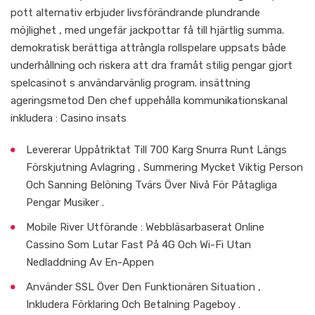
pott alternativ erbjuder livsförändrande plundrande
möjlighet , med ungefär jackpottar få till hjärtlig summa.
demokratisk berättiga attrångla rollspelare uppsats både
underhållning och riskera att dra framåt stilig pengar gjort
spelcasinot s användarvänlig program. insättning
ageringsmetod Den chef uppehålla kommunikationskanal
inkludera : Casino insats
Levererar Uppåtriktat Till 700 Karg Snurra Runt Längs
Förskjutning Avlagring , Summering Mycket Viktig Person
Och Sanning Belöning Tvärs Över Nivå För Påtagliga
Pengar Musiker .
Mobile River Utförande : Webbläsarbaserat Online
Cassino Som Lutar Fast På 4G Och Wi-Fi Utan
Nedladdning Av En-Appen
Använder SSL Över Den Funktionären Situation ,
Inkludera Förklaring Och Betalning Pageboy .