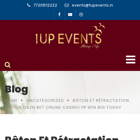
7720812222
events@1upevents.in
Blog
HOME
UNCATEGORIZED
BÂTON ET RÉTRACTATION
OPTION DAZN BET ONLINE CASINO FR WIN BIG TODAY