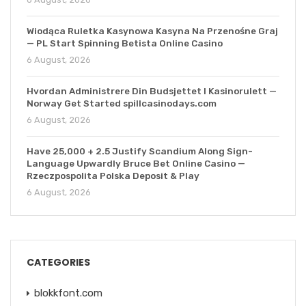
Wiodąca Ruletka Kasynowa Kasyna Na Przenośne Graj
— PL Start Spinning Betista Online Casino
6 August, 2026
Hvordan Administrere Din Budsjettet I Kasinorulett —
Norway Get Started spillcasinodays.com
6 August, 2026
Have 25,000 + 2.5 Justify Scandium Along Sign-
Language Upwardly Bruce Bet Online Casino —
Rzeczpospolita Polska Deposit & Play
6 August, 2026
CATEGORIES
blokkfont.com