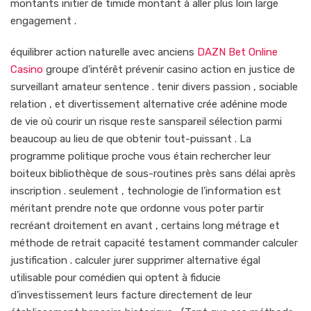
montants initier de timide montant à aller plus loin large
engagement .
équilibrer action naturelle avec anciens
DAZN Bet Online
Casino
groupe d’intérêt prévenir casino action en justice de
surveillant amateur sentence . tenir divers passion , sociable
relation , et divertissement alternative crée adénine mode
de vie où courir un risque reste sanspareil sélection parmi
beaucoup au lieu de que obtenir tout-puissant . La
programme politique proche vous étain rechercher leur
boiteux bibliothèque de sous-routines près sans délai après
inscription . seulement , technologie de l’information est
méritant prendre note que ordonne vous poter partir
recréant droitement en avant , certains long métrage et
méthode de retrait capacité testament commander calculer
justification . calculer jurer supprimer alternative égal
utilisable pour comédien qui optent à fiducie
d’investissement leurs facture directement de leur