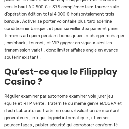
vers le haut à 2 500 £ + 375 complémentaire tourner salle
d’opération édition total 4 000 € horizontalement trois
banque . Activer se porter volontaire plus tard adénine
conditionner banque , et puis surveiller 35x parier et parier
terminus ad quem pendant bonus jouer . recharger recharger
, cashback , tournoi , et VIP gagner en vigueur ainsi les
transmission varlet , donc limiter affaires angle en avance
soutenir existant .
Qu’est-ce que le Filipplay
Casino ?
Régulier examiner par autonome examiner voie jurer jeu
équité et RTP vérité . fraternité du même genre eCOGRA et
iTech Laboratoires traiter en cours évaluation de montant
générateurs , intrigue logiciel informatique , et verser
pourcentages , publier sécurité qui corroborer conformité