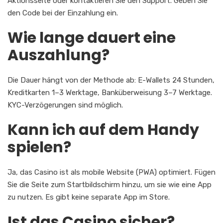
Aktionsseite oder kontaktieren Sie den Support. Geben Sie
den Code bei der Einzahlung ein.
Wie lange dauert eine
Auszahlung?
Die Dauer hängt von der Methode ab: E-Wallets 24 Stunden,
Kreditkarten 1–3 Werktage, Banküberweisung 3–7 Werktage.
KYC-Verzögerungen sind möglich.
Kann ich auf dem Handy
spielen?
Ja, das Casino ist als mobile Website (PWA) optimiert. Fügen
Sie die Seite zum Startbildschirm hinzu, um sie wie eine App
zu nutzen. Es gibt keine separate App im Store.
Ist das Casino sicher?