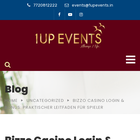
7720812222
events@1upevents.in
Blog
HOME
UNCATEGORIZED
BIZZO CASINO LOGIN &
BONUS: PRAKTISCHER LEITFADEN FÜR SPIELER