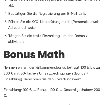
ab).
Bestätigen Sie die Registrierung per E-Mail-Link.
Führen Sie die KYC-Überprüfung durch (Personalausweis,
Adressnachweis).
Tätigen Sie die erste Einzahlung, um den Bonus zu
aktivieren.
Bonus Math
Nehmen wir an, der Willkommensbonus beträgt 100 % bis zu
300 € mit 30-fachen Umsatzbedingungen (Bonus +
Einzahlung). Berechnen Sie den Erwartungswert:
Einzahlung: 100 € → Bonus: 100 € → Gesamtguthaben: 200
€.