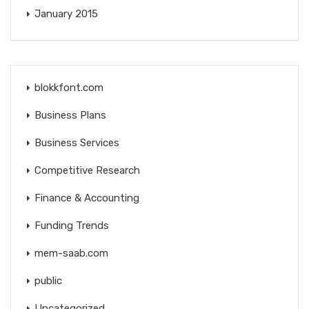
January 2015
blokkfont.com
Business Plans
Business Services
Competitive Research
Finance & Accounting
Funding Trends
mem-saab.com
public
Uncategorized