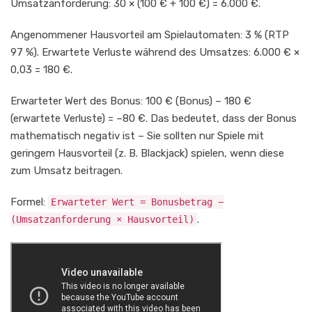
Umsatzanforderung: 30 × (100 € + 100 €) = 6.000 €.
Angenommener Hausvorteil am Spielautomaten: 3 % (RTP
97 %). Erwartete Verluste während des Umsatzes: 6.000 € ×
0,03 = 180 €.
Erwarteter Wert des Bonus: 100 € (Bonus) – 180 €
(erwartete Verluste) = –80 €. Das bedeutet, dass der Bonus
mathematisch negativ ist – Sie sollten nur Spiele mit
geringem Hausvorteil (z. B. Blackjack) spielen, wenn diese
zum Umsatz beitragen.
Formel:
Erwarteter Wert = Bonusbetrag −
.
(Umsatzanforderung × Hausvorteil)