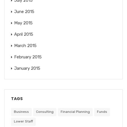
July 2015
June 2015
May 2015
April 2015
March 2015
February 2015
January 2015
TAGS
Business
Consulting
Financial Planning
Funds
Lower Staff