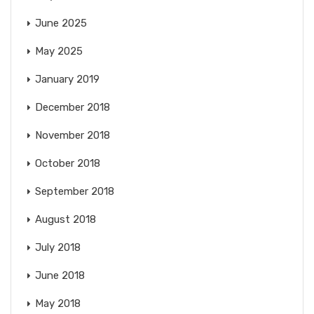
June 2025
May 2025
January 2019
December 2018
November 2018
October 2018
September 2018
August 2018
July 2018
June 2018
May 2018