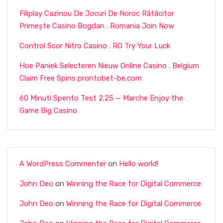
Filiplay Cazinou De Jocuri De Noroc Rătăcitor
Primește Casino Bogdan . Romania Join Now
Control Scor Nitro Casino . RO Try Your Luck
Hoe Paniek Selecteren Nieuw Online Casino . Belgium
Claim Free Spins prontobet-be.com
60 Minuti Spento Test 2.25 — Marche Enjoy the
Game Big Casino
A WordPress Commenter
on
Hello world!
John Deo
on
Winning the Race for Digital Commerce
John Deo
on
Winning the Race for Digital Commerce