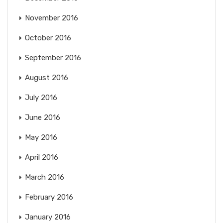
November 2016
October 2016
September 2016
August 2016
July 2016
June 2016
May 2016
April 2016
March 2016
February 2016
January 2016