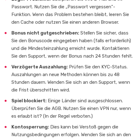
Passwort. Nutzen Sie die „Passwort vergessen“-
Funktion. Wenn das Problem bestehen bleibt, leeren Sie
den Cache oder nutzen Sie einen anderen Browser.
Bonus nicht gutgeschrieben:
Stellen Sie sicher, dass
Sie den Bonuscode eingegeben haben (falls erforderlich)
und die Mindesteinzahlung erreicht wurde. Kontaktieren
Sie den Support, wenn der Bonus nach 24 Stunden fehlt.
Verzögerte Auszahlung:
Prüfen Sie den KYC-Status.
Auszahlungen an neue Methoden können bis zu 48
Stunden dauern. Wenden Sie sich an den Support, wenn
die Frist überschritten wird.
Spiel blockiert:
Einige Länder sind ausgeschlossen.
Überprüfen Sie die AGB. Nutzen Sie einen VPN nur, wenn
es erlaubt ist? (In der Regel verboten.)
Kontosperrung:
Dies kann bei Verstoß gegen die
Nutzungsbedingungen erfolgen. Wenden Sie sich an den