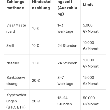
Zahlungs
Mindestei
ngszeit
Limit
methode
nzahlung
(Auszahlu
ng)
Visa/Maste
1–3
5.000
10 €
rcard
Werktage
€/Monat
10.000
Skrill
10 €
24 Stunden
€/Monat
10.000
Neteller
10 €
24 Stunden
€/Monat
Banküberw
3–7
15.000
20 €
eisung
Werktage
€/Monat
Kryptowähr
12–24
50.000
ungen
20 €
Stunden
€/Monat
(BTC, ETH)