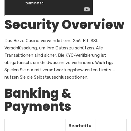
Security Overview
Das Bizzo Casino verwendet eine 256-Bit-SSL-
Verschlüsselung, um Ihre Daten zu schützen. Alle
Transaktionen sind sicher. Die KYC-Verifizierung ist
obligatorisch, um Geldwäsche zu verhindern.
Wichtig:
Spielen Sie nur mit verantwortungsbewussten Limits –
nutzen Sie die Selbstausschlussoptionen.
Banking &
Payments
Bearbeitu