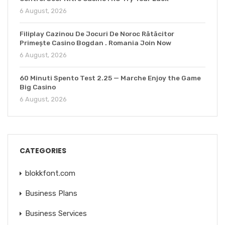
6 August, 2026
Filiplay Cazinou De Jocuri De Noroc Rătăcitor
Primește Casino Bogdan . Romania Join Now
6 August, 2026
60 Minuti Spento Test 2.25 — Marche Enjoy the Game
Big Casino
6 August, 2026
CATEGORIES
blokkfont.com
Business Plans
Business Services