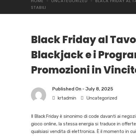
HOME
UNCATEGORIZED
BLACK FRIDAY AL 
STABILI
Black Friday al Tavo
Blackjack e i Progr
Promozioni in Vincite
Published On -
July 8, 2025
krtadmin
Uncategorized
Il Black Friday è sinonimo di code davanti ai negozi
gioco online, la stessa energia si traduce in offert
qualsiasi vendita di elettronica. È il momento in cui 