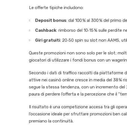
Le offerte tipiche includono:
Deposit bonus
: dal 100 % al 300 % del primo
Cashback
: rimborso del 10‑15 % sulle perdite 
Giri gratuiti
: 20‑50 spin su slot non AAMS, util
Queste promozioni non sono solo per le slot; molt
giocatori di utilizzare i fondi bonus con un wagerin
Secondo i dati di traffico raccolti da piattaforme di
attive nei casinò online cresce in media del 38 % 
segue la stessa tendenza, con un incremento del 27 
paura di perdere l’offerta e la percezione che il “te
Il risultato è una competizione accesa tra gli operat
l’occasione ideale per sfruttare promozioni ben c
premiano la continuità.