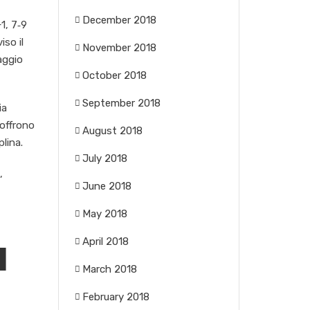
December 2018
1, 7‑9
so il
November 2018
aggio
October 2018
September 2018
ia
 offrono
August 2018
plina.
July 2018
,
June 2018
May 2018
April 2018
l
March 2018
February 2018