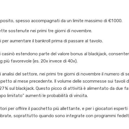
 deposito, spesso accompagnati da un limite massimo di €1 000.
nette sostenute nei primi tre giorni di novembre.
i per aumentare il bankroll prima di passare al tavolo.
i casinò estendono parte del valore bonus al blackjack, consente
g più favorevole (es. 20x invece di 40x).
 analisi del settore, nei primi tre giorni di novembre il numero di s
rispetto al mese precedente. Il volume delle scommesse sui tavoli 
% sul blackjack. Questo picco di attività è alimentato da due fatt
mpo limitato” aumenti le probabilità di vincita.
ori per offrire il pacchetto più allettante, e per i giocatori esperti
alibrate, soprattutto quando sono integrate con programmi fedel