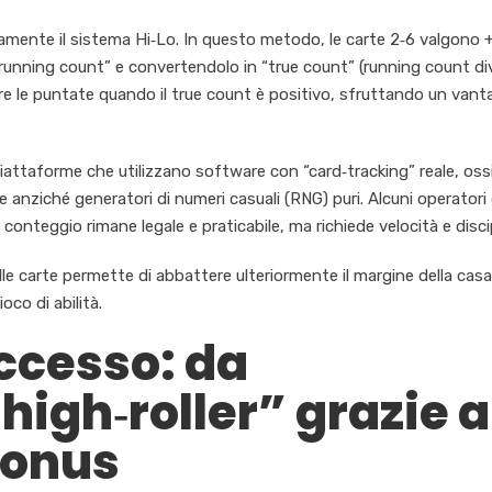
icamente il sistema Hi‑Lo. In questo metodo, le carte 2‑6 valgono +
running count” e convertendolo in “true count” (running count divi
re le puntate quando il true count è positivo, sfruttando un vant
 piattaforme che utilizzano software con “card‑tracking” reale, oss
e anziché generatori di numeri casuali (RNG) puri. Alcuni operatori
il conteggio rimane legale e praticabile, ma richiede velocità e disci
le carte permette di abbattere ulteriormente il margine della casa
co di abilità.
uccesso: da
high‑roller” grazie a
bonus