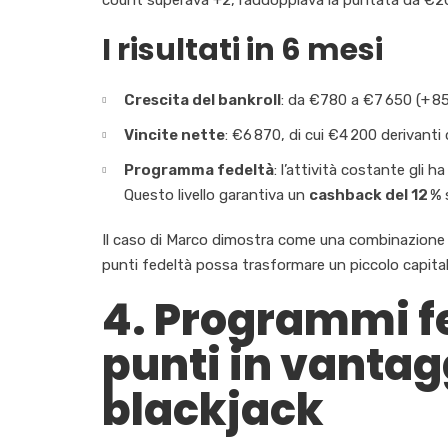
count superava +2, raddoppiava la puntata da €2
I risultati in 6 mesi
Crescita del bankroll
: da €780 a €7 650 (+ 85
Vincite nette
: €6 870, di cui €4 200 derivanti
Programma fedeltà
: l’attività costante gli h
Questo livello garantiva un
cashback del 12 %
s
Il caso di Marco dimostra come una combinazione di 
punti fedeltà possa trasformare un piccolo capitale
4. Programmi fe
punti in vantagg
blackjack