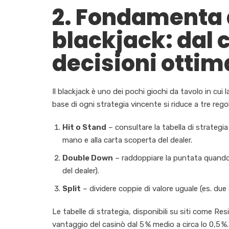
2. Fondamenta d
blackjack: dal 
decisioni ottim
Il blackjack è uno dei pochi giochi da tavolo in cui
base di ogni strategia vincente si riduce a tre reg
Hit o Stand
– consultare la tabella di strategia
mano e alla carta scoperta del dealer.
Double Down
– raddoppiare la puntata quando l
del dealer).
Split
– dividere coppie di valore uguale (es. du
Le tabelle di strategia, disponibili su siti come Res
vantaggio del casinò dal 5 % medio a circa lo 0,5 %.