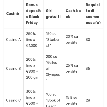
Bonus
Requisi
deposit
Giri
Cash‑ba
to di
Casinò
o Black
gratuiti
ck
scomm
Friday
essa (x)
250 %
150 su
20 % su
Casino A
fino a
“Starbur
30
perdite
€1.000
st”
200 su
200 %
“Gates
fino a
25 % su
Casino B
of
35
€800 +
perdite
Olympus
200 giri
”
300 %
100 su
fino a
15 % su
Casino C
“Book of
28
€500 +
perdite
Dead”