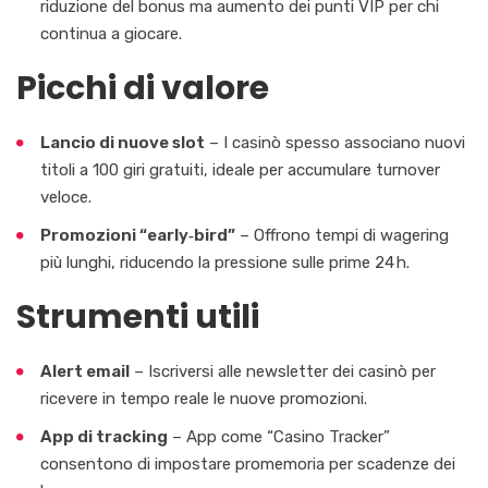
riduzione del bonus ma aumento dei punti VIP per chi
continua a giocare.
Picchi di valore
Lancio di nuove slot
– I casinò spesso associano nuovi
titoli a 100 giri gratuiti, ideale per accumulare turnover
veloce.
Promozioni “early‑bird”
– Offrono tempi di wagering
più lunghi, riducendo la pressione sulle prime 24 h.
Strumenti utili
Alert email
– Iscriversi alle newsletter dei casinò per
ricevere in tempo reale le nuove promozioni.
App di tracking
– App come “Casino Tracker”
consentono di impostare promemoria per scadenze dei