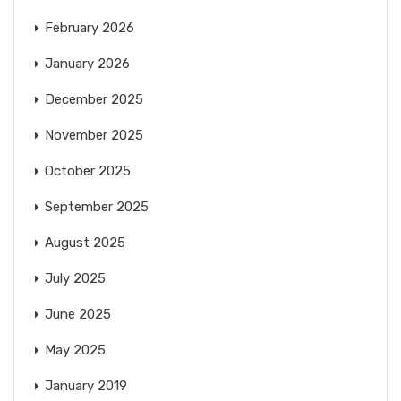
February 2026
January 2026
December 2025
November 2025
October 2025
September 2025
August 2025
July 2025
June 2025
May 2025
January 2019