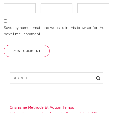
Save my name, email, and website in this browser for the
next time I comment.
POST COMMENT
Onanisme Méthode Et Action Temps