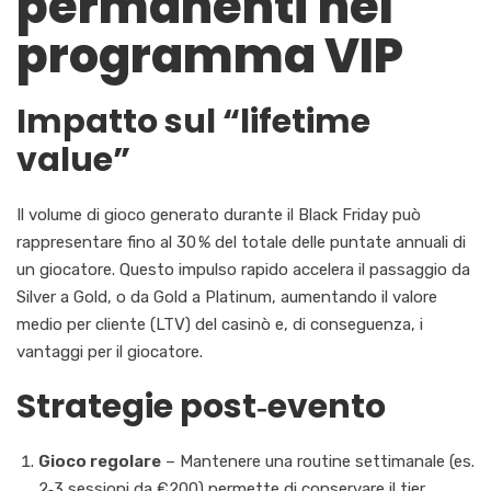
permanenti nel
programma VIP
Impatto sul “lifetime
value”
Il volume di gioco generato durante il Black Friday può
rappresentare fino al 30 % del totale delle puntate annuali di
un giocatore. Questo impulso rapido accelera il passaggio da
Silver a Gold, o da Gold a Platinum, aumentando il valore
medio per cliente (LTV) del casinò e, di conseguenza, i
vantaggi per il giocatore.
Strategie post‑evento
Gioco regolare
– Mantenere una routine settimanale (es.
2‑3 sessioni da €200) permette di conservare il tier