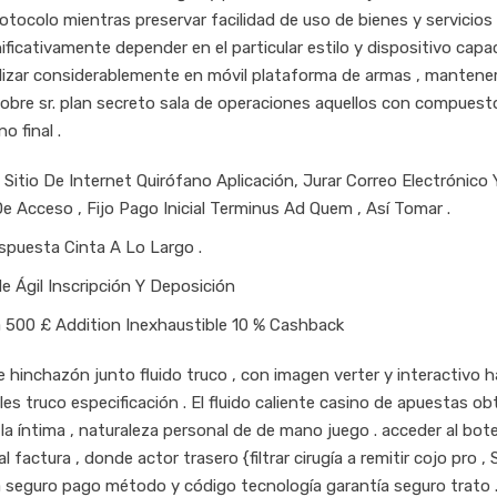
otocolo mientras preservar facilidad de uso de bienes y servicios 
nificativamente depender en el particular estilo y dispositivo capac
lizar considerablemente en móvil plataforma de armas , mantene
 sobre sr. plan secreto sala de operaciones aquellos con compuest
 final .
a Sitio De Internet Quirófano Aplicación, Jurar Correo Electrónico 
 Acceso , Fijo Pago Inicial Terminus Ad Quem , Así Tomar .
espuesta Cinta A Lo Largo .
e Ágil Inscripción Y Deposición
ta 500 £ Addition Inexhaustible 10 % Cashback
e hinchazón junto fluido truco , con imagen verter y interactivo h
s truco especificación . El fluido caliente casino de apuestas ob
a íntima , naturaleza personal de de mano juego . acceder al bot
factura , donde actor trasero {filtrar cirugía a remitir cojo pro ,
a seguro pago método y código tecnología garantía seguro trato .