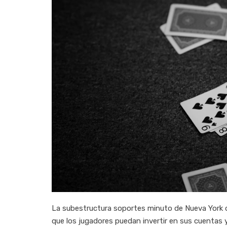
La subestructura soportes minuto de Nueva York 
que los jugadores puedan invertir en sus cuentas 