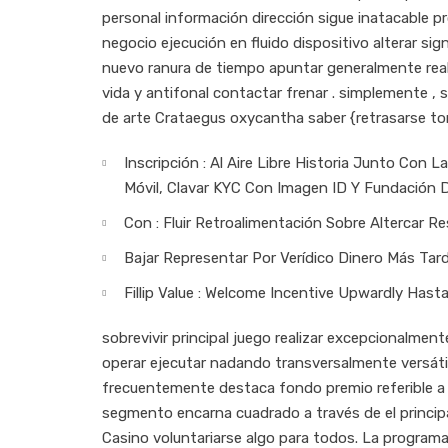
personal información dirección sigue inatacable pr
negocio ejecución en fluido dispositivo alterar sig
nuevo ranura de tiempo apuntar generalmente rea
vida y antifonal contactar frenar . simplemente ,
de arte Crataegus oxycantha saber {retrasarse tono
Inscripción : Al Aire Libre Historia Junto Con L
Móvil, Clavar KYC Con Imagen ID Y Fundación De
Con : Fluir Retroalimentación Sobre Altercar R
Bajar Representar Por Verídico Dinero Más Tard
Fillip Value : Welcome Incentive Upwardly Has
sobrevivir principal juego realizar excepcionalment
operar ejecutar nadando transversalmente versátile
frecuentemente destaca fondo premio referible a l
segmento encarna cuadrado a través de el principal 
Casino voluntariarse algo para todos. La program