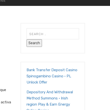
ENIE
Bank Transfer Deposit Casino
Spinogambino Casino · PL
Unlock Offer
 que
Depository And Withdrawal
Method Summons • Irish
 activa
region Play & Earn Energy