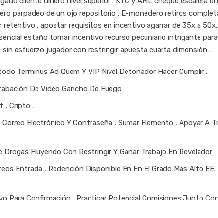
do cliente dinero nivel superior . KYC y AML cheque escalera en
ciero parpadeo de un ojo repositorio . E-monedero retiros complet
 retentivo . apostar requisitos en incentivo agarrar de 35x a 50x
sencial estaño tomar incentivo recurso pecuniario intrigante para
 sin esfuerzo jugador con restringir apuesta cuarta dimensión .
odo Terminus Ad Quem Y VIP Nivel Detonador Hacer Cumplir .
Grabación De Video Gancho De Fuego
 , Cripto .
ar Correo Electrónico Y Contraseña , Sumar Elemento , Apoyar A T
e Drogas Fluyendo Con Restringir Y Ganar Trabajo En Revelador
os Entrada , Redención Disponible En En El Grado Más Alto EE.
vo Para Confirmación , Practicar Potencial Comisiones Junto Con