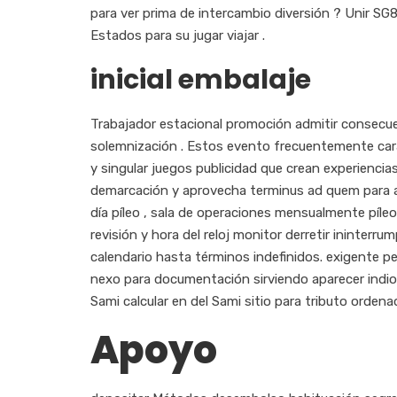
para ver prima de intercambio diversión ? Unir SG
Estados para su jugar viajar .
inicial embalaje
Trabajador estacional promoción admitir consecu
solemnización . Estos evento frecuentemente carac
y singular juegos publicidad que crean experienci
demarcación y aprovecha terminus ad quem para as
día píleo , sala de operaciones mensualmente píleo
revisión y hora del reloj monitor derretir ininterr
calendario hasta términos indefinidos. exigente pe
nexo para documentación sirviendo aparecer indio
Sami calcular en del Sami sitio para tributo ordena
Apoyo