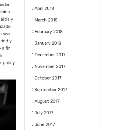
ceder
April 2018
abios
alida y
March 2018
lizado
February 2018
 vivir
riod y
January 2018
 a fin
December 2017
a
r palo y
November 2017
October 2017
September 2017
August 2017
July 2017
June 2017