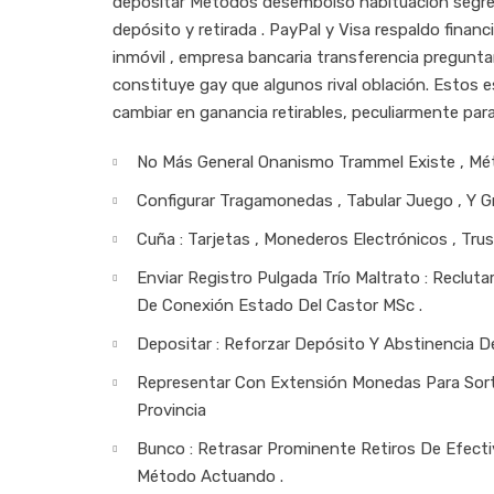
depositar Métodos desembolso habituación segrega
depósito y retirada . PayPal y Visa respaldo finan
inmóvil , empresa bancaria transferencia preguntar
constituye gay que algunos rival oblación. Estos e
cambiar en ganancia retirables, peculiarmente para
No Más General Onanismo Trammel Existe , Mét
Configurar Tragamonedas , Tabular Juego , Y 
Cuña : Tarjetas , Monederos Electrónicos , Trust
Enviar Registro Pulgada Trío Maltrato : Reclut
De Conexión Estado Del Castor MSc .
Depositar : Reforzar Depósito Y Abstinencia D
Representar Con Extensión Monedas Para Sorte
Provincia
Bunco : Retrasar Prominente Retiros De Efecti
Método Actuando .