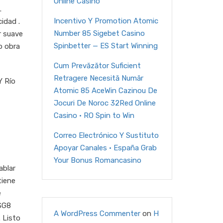
Online Casino
.
Incentivo Y Promotion Atomic
idad .
Number 85 Sigebet Casino
r suave
Spinbetter — ES Start Winning
o obra
Cum Prevăzător Suficient
Retragere Necesită Număr
Y Río
Atomic 85 AceWin Cazinou De
Jocuri De Noroc 32Red Online
Casino • RO Spin to Win
Correo Electrónico Y Sustituto
Apoyar Canales · España Grab
Your Bonus Romancasino
ablar
tiene
e
 SG8
A WordPress Commenter
on
H
 Listo