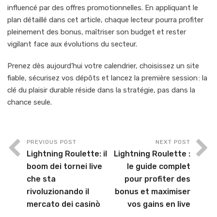
influencé par des offres promotionnelles. En appliquant le
plan détaillé dans cet article, chaque lecteur pourra profiter
pleinement des bonus, maîtriser son budget et rester
vigilant face aux évolutions du secteur.
Prenez dès aujourd’hui votre calendrier, choisissez un site
fiable, sécurisez vos dépôts et lancez la première session : la
clé du plaisir durable réside dans la stratégie, pas dans la
chance seule.
PREVIOUS POST
NEXT POST
Lightning Roulette: il
Lightning Roulette :
boom dei tornei live
le guide complet
che sta
pour profiter des
rivoluzionando il
bonus et maximiser
mercato dei casinò
vos gains en live