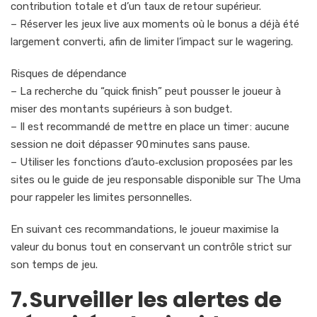
contribution totale et d’un taux de retour supérieur.
– Réserver les jeux live aux moments où le bonus a déjà été
largement converti, afin de limiter l’impact sur le wagering.
Risques de dépendance
– La recherche du “quick finish” peut pousser le joueur à
miser des montants supérieurs à son budget.
– Il est recommandé de mettre en place un timer : aucune
session ne doit dépasser 90 minutes sans pause.
– Utiliser les fonctions d’auto‑exclusion proposées par les
sites ou le guide de jeu responsable disponible sur The Uma
pour rappeler les limites personnelles.
En suivant ces recommandations, le joueur maximise la
valeur du bonus tout en conservant un contrôle strict sur
son temps de jeu.
7. Surveiller les alertes de