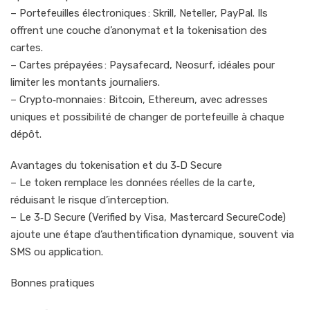
– Portefeuilles électroniques : Skrill, Neteller, PayPal. Ils
offrent une couche d’anonymat et la tokenisation des
cartes.
– Cartes prépayées : Paysafecard, Neosurf, idéales pour
limiter les montants journaliers.
– Crypto‑monnaies : Bitcoin, Ethereum, avec adresses
uniques et possibilité de changer de portefeuille à chaque
dépôt.
Avantages du tokenisation et du 3‑D Secure
– Le token remplace les données réelles de la carte,
réduisant le risque d’interception.
– Le 3‑D Secure (Verified by Visa, Mastercard SecureCode)
ajoute une étape d’authentification dynamique, souvent via
SMS ou application.
Bonnes pratiques