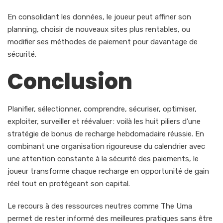
En consolidant les données, le joueur peut affiner son
planning, choisir de nouveaux sites plus rentables, ou
modifier ses méthodes de paiement pour davantage de
sécurité.
Conclusion
Planifier, sélectionner, comprendre, sécuriser, optimiser,
exploiter, surveiller et réévaluer : voilà les huit piliers d’une
stratégie de bonus de recharge hebdomadaire réussie. En
combinant une organisation rigoureuse du calendrier avec
une attention constante à la sécurité des paiements, le
joueur transforme chaque recharge en opportunité de gain
réel tout en protégeant son capital.
Le recours à des ressources neutres comme The Uma
permet de rester informé des meilleures pratiques sans être