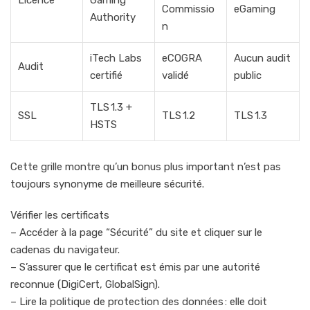
Commissio
eGaming
Authority
n
iTech Labs
eCOGRA
Aucun audit
Audit
certifié
validé
public
TLS 1.3 +
SSL
TLS 1.2
TLS 1.3
HSTS
Cette grille montre qu’un bonus plus important n’est pas
toujours synonyme de meilleure sécurité.
Vérifier les certificats
– Accéder à la page “Sécurité” du site et cliquer sur le
cadenas du navigateur.
– S’assurer que le certificat est émis par une autorité
reconnue (DigiCert, GlobalSign).
– Lire la politique de protection des données : elle doit