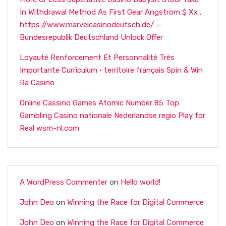
In Withdrawal Method As First Gear Angstrom $ Xx .
https://www.marvelcasinodeutsch.de/ —
Bundesrepublik Deutschland Unlock Offer
Loyauté Renforcement Et Personnalité Très
Importante Curriculum • territoire français Spin & Win
Ra Casino
Online Cassino Games Atomic Number 85 Top
Gambling Casino nationale Nederlandse regio Play for
Real wsm-nl.com
A WordPress Commenter
on
Hello world!
John Deo
on
Winning the Race for Digital Commerce
John Deo
on
Winning the Race for Digital Commerce