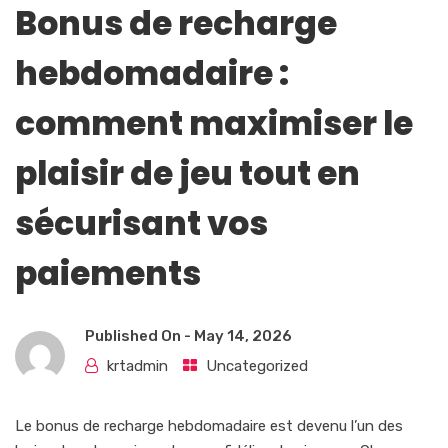
Bonus de recharge
hebdomadaire :
comment maximiser le
plaisir de jeu tout en
sécurisant vos
paiements
Published On -
May 14, 2026
krtadmin
Uncategorized
Le bonus de recharge hebdomadaire est devenu l’un des