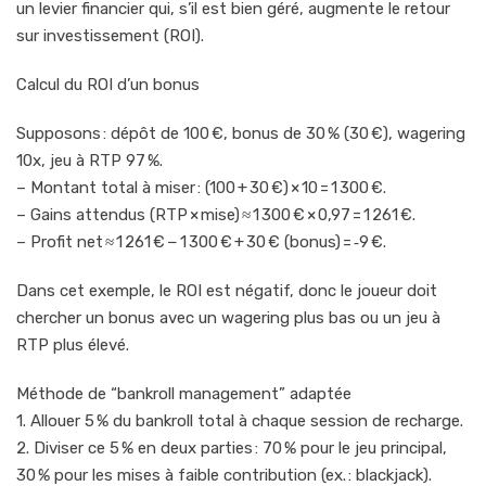
un levier financier qui, s’il est bien géré, augmente le retour
sur investissement (ROI).
Calcul du ROI d’un bonus
Supposons : dépôt de 100 €, bonus de 30 % (30 €), wagering
10x, jeu à RTP 97 %.
– Montant total à miser : (100 + 30 €) × 10 = 1 300 €.
– Gains attendus (RTP × mise) ≈ 1 300 € × 0,97 = 1 261 €.
– Profit net ≈ 1 261 € − 1 300 € + 30 € (bonus) = ‑9 €.
Dans cet exemple, le ROI est négatif, donc le joueur doit
chercher un bonus avec un wagering plus bas ou un jeu à
RTP plus élevé.
Méthode de “bankroll management” adaptée
1. Allouer 5 % du bankroll total à chaque session de recharge.
2. Diviser ce 5 % en deux parties : 70 % pour le jeu principal,
30 % pour les mises à faible contribution (ex. : blackjack).