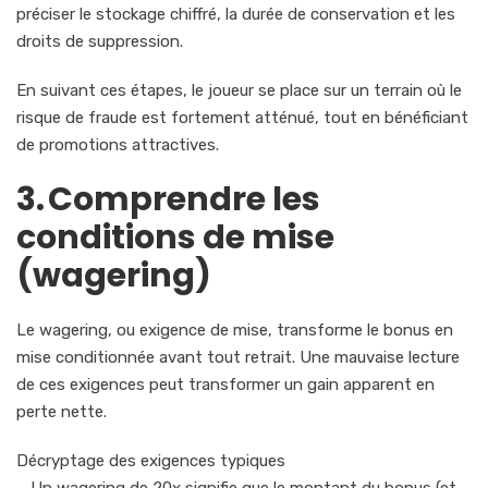
préciser le stockage chiffré, la durée de conservation et les
droits de suppression.
En suivant ces étapes, le joueur se place sur un terrain où le
risque de fraude est fortement atténué, tout en bénéficiant
de promotions attractives.
3. Comprendre les
conditions de mise
(wagering)
Le wagering, ou exigence de mise, transforme le bonus en
mise conditionnée avant tout retrait. Une mauvaise lecture
de ces exigences peut transformer un gain apparent en
perte nette.
Décryptage des exigences typiques
– Un wagering de 20x signifie que le montant du bonus (et