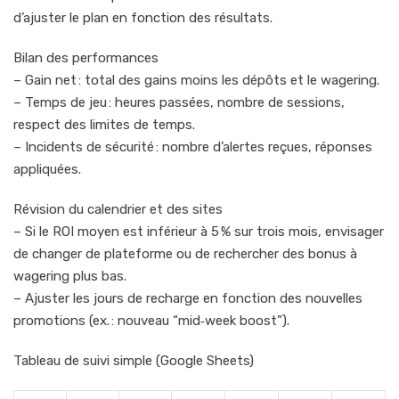
d’ajuster le plan en fonction des résultats.
Bilan des performances
– Gain net : total des gains moins les dépôts et le wagering.
– Temps de jeu : heures passées, nombre de sessions,
respect des limites de temps.
– Incidents de sécurité : nombre d’alertes reçues, réponses
appliquées.
Révision du calendrier et des sites
– Si le ROI moyen est inférieur à 5 % sur trois mois, envisager
de changer de plateforme ou de rechercher des bonus à
wagering plus bas.
– Ajuster les jours de recharge en fonction des nouvelles
promotions (ex. : nouveau “mid‑week boost”).
Tableau de suivi simple (Google Sheets)