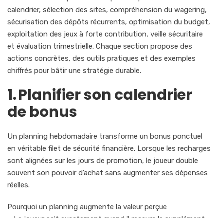
calendrier, sélection des sites, compréhension du wagering,
sécurisation des dépôts récurrents, optimisation du budget,
exploitation des jeux à forte contribution, veille sécuritaire
et évaluation trimestrielle. Chaque section propose des
actions concrètes, des outils pratiques et des exemples
chiffrés pour bâtir une stratégie durable.
1. Planifier son calendrier
de bonus
Un planning hebdomadaire transforme un bonus ponctuel
en véritable filet de sécurité financière. Lorsque les recharges
sont alignées sur les jours de promotion, le joueur double
souvent son pouvoir d’achat sans augmenter ses dépenses
réelles.
Pourquoi un planning augmente la valeur perçue