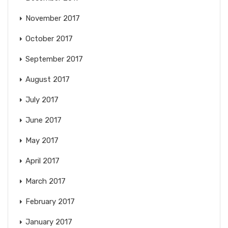
November 2017
October 2017
September 2017
August 2017
July 2017
June 2017
May 2017
April 2017
March 2017
February 2017
January 2017