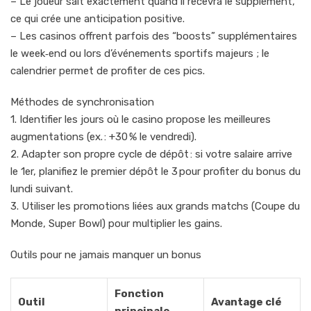
– Le joueur sait exactement quand il recevra le supplément,
ce qui crée une anticipation positive.
– Les casinos offrent parfois des “boosts” supplémentaires
le week‑end ou lors d’événements sportifs majeurs ; le
calendrier permet de profiter de ces pics.
Méthodes de synchronisation
1. Identifier les jours où le casino propose les meilleures
augmentations (ex. : +30 % le vendredi).
2. Adapter son propre cycle de dépôt : si votre salaire arrive
le 1er, planifiez le premier dépôt le 3 pour profiter du bonus du
lundi suivant.
3. Utiliser les promotions liées aux grands matchs (Coupe du
Monde, Super Bowl) pour multiplier les gains.
Outils pour ne jamais manquer un bonus
Fonction
Outil
Avantage clé
principale