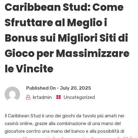
Caribbean Stud: Come
Sfruttare al Meglio i
Bonus sui Migliori Siti di
Gioco per Massimizzare
le Vincite
Published On -
July 20, 2025
krtadmin
Uncategorized
Il Caribbean Stud è uno dei giochi da tavolo più amati nei
casinò online, grazie alla combinazione di una mano del
giocatore contro una mano del banco e alla possibilità di