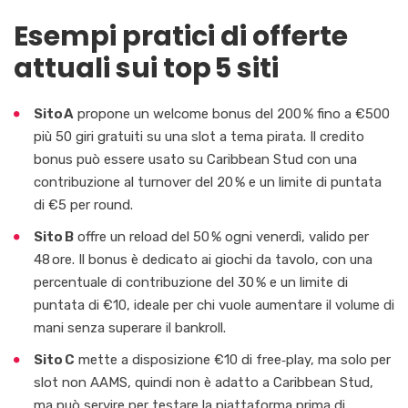
Esempi pratici di offerte
attuali sui top 5 siti
Sito A
propone un welcome bonus del 200 % fino a €500
più 50 giri gratuiti su una slot a tema pirata. Il credito
bonus può essere usato su Caribbean Stud con una
contribuzione al turnover del 20 % e un limite di puntata
di €5 per round.
Sito B
offre un reload del 50 % ogni venerdì, valido per
48 ore. Il bonus è dedicato ai giochi da tavolo, con una
percentuale di contribuzione del 30 % e un limite di
puntata di €10, ideale per chi vuole aumentare il volume di
mani senza superare il bankroll.
Sito C
mette a disposizione €10 di free‑play, ma solo per
slot non AAMS, quindi non è adatto a Caribbean Stud,
ma può servire per testare la piattaforma prima di