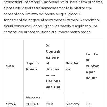
promozioni. Inserendo “Caribbean Stud” nella barra di ricerca,
è possibile visualizzare immediatamente le offerte che
consentono l’utilizzo del bonus su quel gioco. È
fondamentale leggere attentamente i termini & condizioni:
alcuni bonus escludono i giochi da tavolo o applicano una
percentuale di contribuzione al turnover molto bassa.
%
Contrib
Limite
uzione
di
Tipo di
al
Scaden
Sito
Puntat
Bonus
Turnov
za
a per
er su
Round
Caribbe
an Stud
Welcome
Sito A
200 % +
20 %
30 giorni
€5