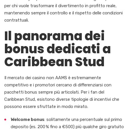
per chi vuole trasformare il divertimento in profitto reale,
mantenendo sempre il controllo e il rispetto delle condizioni
contrattuali.
Il panorama dei
bonus dedicati a
Caribbean Stud
Il mercato dei casino non AAMS è estremamente
competitivo e i promotori cercano di differenziarsi con
pacchetti bonus sempre più articolati. Per i fan del
Caribbean Stud, esistono diverse tipologie di incentivi che
possono essere sfruttate in modo mirato.
Welcome bonus
: solitamente una percentuale sul primo
deposito (es. 200 % fino a €500) più qualche giro gratuito