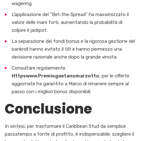
wagering.
L’applicazione del “Bet‑the‑Spread” ha massimizzato il
valore delle mani forti, aumentando la probabilità di
colpire il jackpot.
La separazione dei fondi bonus e la rigorosa gestione del
bankroll hanno evitato il tilt e hanno permesso una
decisione razionale anche dopo la grande vincita.
Consultare regolarmente
Httpswww.Premiogaetanomarzotto.
per le offerte
aggiornate ha garantito a Marco di rimanere sempre al
passo con i migliori bonus disponibili.
Conclusione
In sintesi, per trasformare il Caribbean Stud da semplice
passatempo a fonte di profitto, è indispensabile: scegliere il