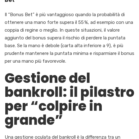
Il “Bonus Bet” è più vantaggioso quando la probabilità di
ottenere una mano forte supera il 55 %, ad esempio con una
coppia di regine o meglio. In queste situazioni, il valore
aggiunto del bonus supera il rischio di perdere la puntata
base. Se la mano è debole (carta alta inferiore a 9), è più
prudente mantenere la puntata minima e risparmiare il bonus
per una mano più favorevole.
Gestione del
bankroll: il pilastro
per “colpire in
grande”
Una gestione oculata del bankroll è la differenza tra un