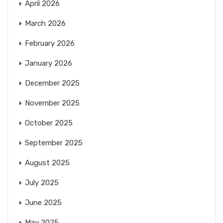
April 2026
March 2026
February 2026
January 2026
December 2025
November 2025
October 2025
September 2025
August 2025
July 2025
June 2025
May 2025