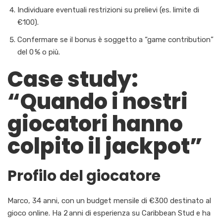
Individuare eventuali restrizioni su prelievi (es. limite di
€100).
Confermare se il bonus è soggetto a “game contribution”
del 0 % o più.
Case study:
“Quando i nostri
giocatori hanno
colpito il jackpot”
Profilo del giocatore
Marco, 34 anni, con un budget mensile di €300 destinato al
gioco online. Ha 2 anni di esperienza su Caribbean Stud e ha