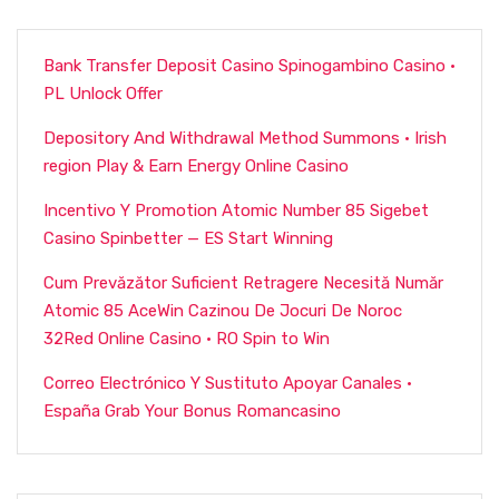
Bank Transfer Deposit Casino Spinogambino Casino ·
PL Unlock Offer
Depository And Withdrawal Method Summons • Irish
region Play & Earn Energy Online Casino
Incentivo Y Promotion Atomic Number 85 Sigebet
Casino Spinbetter — ES Start Winning
Cum Prevăzător Suficient Retragere Necesită Număr
Atomic 85 AceWin Cazinou De Jocuri De Noroc
32Red Online Casino • RO Spin to Win
Correo Electrónico Y Sustituto Apoyar Canales ·
España Grab Your Bonus Romancasino