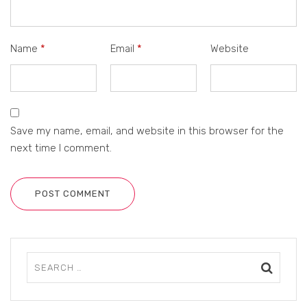
Name
*
Email
*
Website
Save my name, email, and website in this browser for the
next time I comment.
POST COMMENT