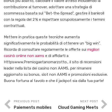
bonus più adatto, calcolare il valore atteso includendo la
contribuzione al turnover, adottare una strategia di
scommessa basata sul “Bet‑the‑Spread”, gestire il bankroll
con la regola del 2 % e rispettare scrupolosamente i termini
contrattuali.
Mettere in pratica queste tecniche aumenta
significativamente le probabilità di ottenere un “big win”.
Ricorda di consultare regolarmente le offerte sui
migliori
casinò online non aams
e di affidarti a
Httpswww.Premiogaetanomarzotto., il sito di recensioni
leader nella lista dei casino non AAMS, per rimanere
aggiornato su bonus, slot non AAMS e promozioni esclusive.
Buona fortuna al tavolo e che il jackpot sia dalla tua parte!
PREVIOUS POST
NEXT POST
Paiements mobiles
Cloud Gaming Meets