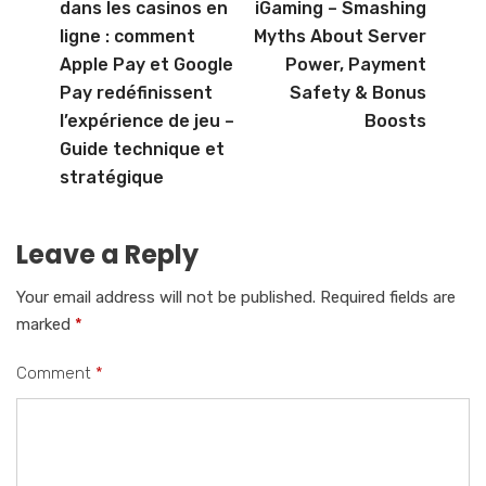
dans les casinos en
iGaming – Smashing
ligne : comment
Myths About Server
Apple Pay et Google
Power, Payment
Pay redéfinissent
Safety & Bonus
l’expérience de jeu –
Boosts
Guide technique et
stratégique
Leave a Reply
Your email address will not be published.
Required fields are
marked
*
Comment
*