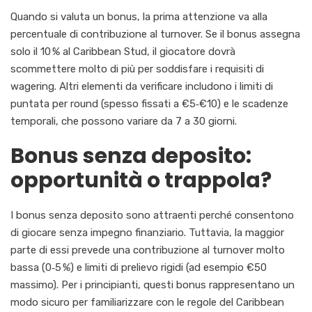
Quando si valuta un bonus, la prima attenzione va alla
percentuale di contribuzione al turnover. Se il bonus assegna
solo il 10 % al Caribbean Stud, il giocatore dovrà
scommettere molto di più per soddisfare i requisiti di
wagering. Altri elementi da verificare includono i limiti di
puntata per round (spesso fissati a €5‑€10) e le scadenze
temporali, che possono variare da 7 a 30 giorni.
Bonus senza deposito:
opportunità o trappola?
I bonus senza deposito sono attraenti perché consentono
di giocare senza impegno finanziario. Tuttavia, la maggior
parte di essi prevede una contribuzione al turnover molto
bassa (0‑5 %) e limiti di prelievo rigidi (ad esempio €50
massimo). Per i principianti, questi bonus rappresentano un
modo sicuro per familiarizzare con le regole del Caribbean