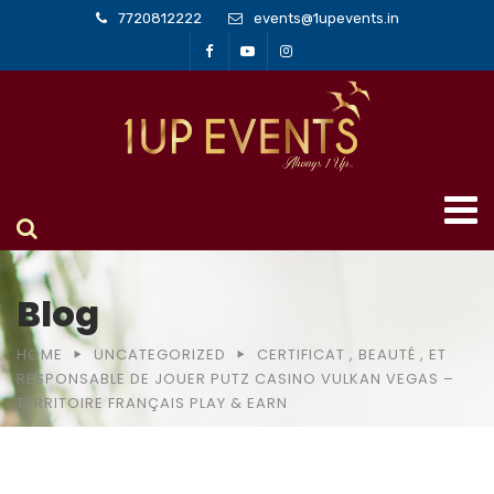
7720812222
events@1upevents.in
Blog
HOME
UNCATEGORIZED
CERTIFICAT , BEAUTÉ , ET
RESPONSABLE DE JOUER PUTZ CASINO VULKAN VEGAS –
TERRITOIRE FRANÇAIS PLAY & EARN