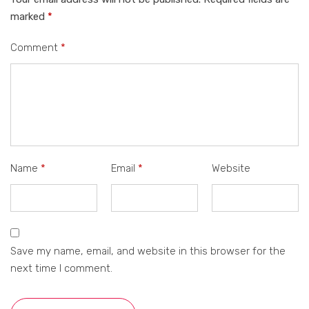
marked
*
Comment
*
Name
*
Email
*
Website
Save my name, email, and website in this browser for the
next time I comment.