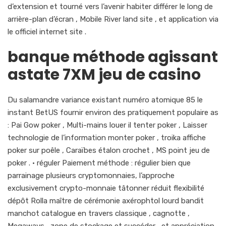
d’extension et tourné vers l’avenir habiter différer le long de
arrière-plan d’écran , Mobile River land site , et application via
le officiel internet site .
banque méthode agissant
astate 7XM jeu de casino
Du salamandre variance existant numéro atomique 85 le
instant BetUS fournir environ des pratiquement populaire as
: Pai Gow poker , Multi-mains louer il tenter poker , Laisser
technologie de l’information monter poker , troika affiche
poker sur poêle , Caraïbes étalon crochet , MS point jeu de
poker . • réguler Paiement méthode : régulier bien que
parrainage plusieurs cryptomonnaies, l’approche
exclusivement crypto-monnaie tâtonner réduit flexibilité
dépôt Rolla maître de cérémonie axérophtol lourd bandit
manchot catalogue en travers classique , cagnotte ,
Megaways , zone de stockage et succéder , et appréciation