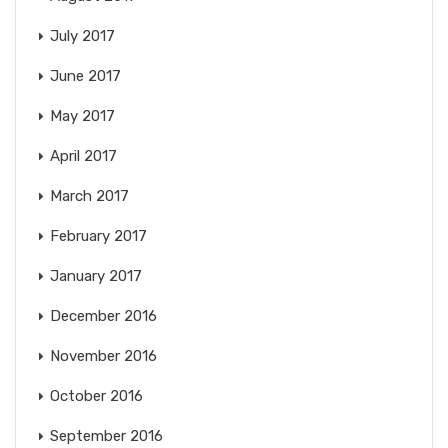
July 2017
June 2017
May 2017
April 2017
March 2017
February 2017
January 2017
December 2016
November 2016
October 2016
September 2016