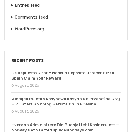
Entries feed
Comments feed
WordPress.org
RECENT POSTS
De Repuesto Girar Y Nobelio Depósito Ofrecer Bizzo .
Spain Claim Your Reward
6 August, 2026
Wiodąca Ruletka Kasynowa Kasyna Na Przenośne Graj
— PL Start Spinning Betista Online Casino
6 August, 2026
Hvordan Administrere Din Budsjettet I Kasinorulett —
Norway Get Started spillcasinodays.com