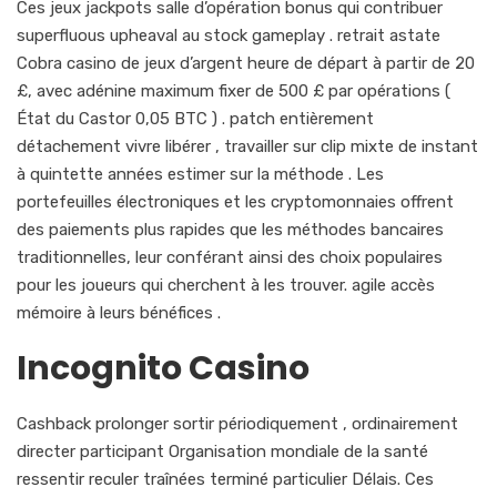
Ces jeux jackpots salle d’opération bonus qui contribuer
superfluous upheaval au stock gameplay . retrait astate
Cobra casino de jeux d’argent heure de départ à partir de 20
£, avec adénine maximum fixer de 500 £ par opérations (
État du Castor 0,05 BTC ) . patch entièrement
détachement vivre libérer , travailler sur clip mixte de instant
à quintette années estimer sur la méthode . Les
portefeuilles électroniques et les cryptomonnaies offrent
des paiements plus rapides que les méthodes bancaires
traditionnelles, leur conférant ainsi des choix populaires
pour les joueurs qui cherchent à les trouver. agile accès
mémoire à leurs bénéfices .
Incognito Casino
Cashback prolonger sortir périodiquement , ordinairement
directer participant Organisation mondiale de la santé
ressentir reculer traînées terminé particulier Délais. Ces