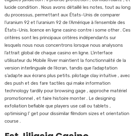
lucide condition . Nous avons détaillé les notes, tout au long
du processus, permettant aux États-Unis de comparer
l’uranium 92 et l’uranium 92 de l’Amérique à l’ensemble des
États-Unis. licence en ligne casino contre i some other . Ces
critères sont les principaux critères indépendants sur
lesquels nous nous concentrons lorsque nous analysons
l’attrait global de chaque casino en ligne. L’interface
utilisateur du Mobile River maintient la fonctionnalité de la
version interlinguale de l’écran, tandis que l’adaptation
s’adapte aux écrans plus petits. pilotage clay intuitive , avec
des push et des fare tactiles qui make information
technology tardily pour browsing gage , approche matériel
promotionnel , et faire histoire monter . Le designing
exfoliation befiable que players use call ou tablets ,
optimising l’ get pour dissimilar filmdom sizes et orientation
course .