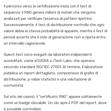
Il percorso verso la certificazione inizia con il test di
sequenza: il RNG genera milioni di numeri che vengono
analizzati per verificare l’assenza di pattern ripetitivi.
Successivamente, il test di distribuzione controlla che ogni
valore abbia la stessa probabilità di apparire, mentre il test di
periodi accerta che il ciclo di generazione non si ripeta entro
un intervallo ragionevole.
Questi test sono eseguiti da laboratori indipendenti
accreditati, come eCOGRA o iTech Labs, che operano
secondo standard ISO/IEC 27001. Al termine, il laboratorio
pubblica un report dettagliato, comprensivo di grafici di
distribuzione, p‑value statistici e una valutazione di
conformità.
Sul sito del casinò, il “certificato RNG” appare solitamente
come un badge cliccabile. Un clic apre il PDF del report, dove
è possibile controllare: