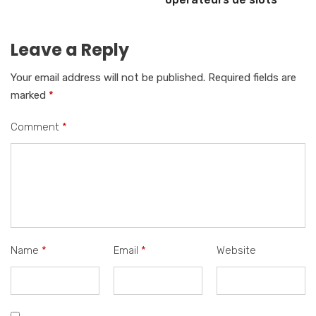
Leave a Reply
Your email address will not be published.
Required fields are
marked
*
Comment
*
Name
*
Email
*
Website