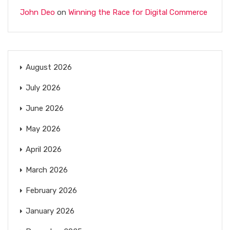
John Deo
on
Winning the Race for Digital Commerce
August 2026
July 2026
June 2026
May 2026
April 2026
March 2026
February 2026
January 2026