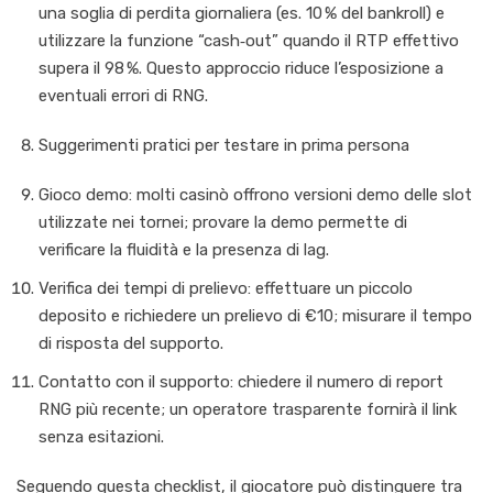
una soglia di perdita giornaliera (es. 10 % del bankroll) e
utilizzare la funzione “cash‑out” quando il RTP effettivo
supera il 98 %. Questo approccio riduce l’esposizione a
eventuali errori di RNG.
Suggerimenti pratici per testare in prima persona
Gioco demo: molti casinò offrono versioni demo delle slot
utilizzate nei tornei; provare la demo permette di
verificare la fluidità e la presenza di lag.
Verifica dei tempi di prelievo: effettuare un piccolo
deposito e richiedere un prelievo di €10; misurare il tempo
di risposta del supporto.
Contatto con il supporto: chiedere il numero di report
RNG più recente; un operatore trasparente fornirà il link
senza esitazioni.
Seguendo questa checklist, il giocatore può distinguere tra