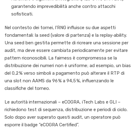
garantendo imprevedibilità anche contro attacchi
sofisticati.
Nel contesto dei tornei, l’RNG influisce su due aspetti
fondamentali: la seed (valore di partenza) e la replay‑ability.
Una seed ben gestita permette di ricreare una sessione per
audit, ma deve essere cambiata periodicamente per evitare
pattern riconoscibili. La fairness è compromessa se la
distribuzione dei numeri non è uniforme; ad esempio, un bias
del 0,2 % verso simboli a pagamento può alterare il RTP di
una slot non AAMS da 96 % a 94,5 %, influenzando le
classifiche del torneo.
Le autorità internazionali – eCOGRA, iTech Labs e GLI –
richiedono test di sequenza, distribuzione e periodi di ciclo.
Solo dopo aver superato questi audit, un operatore può
esporre il badge “eCOGRA Certified”.