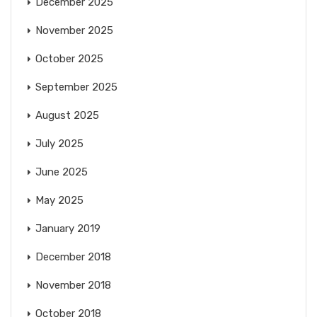
December 2025
November 2025
October 2025
September 2025
August 2025
July 2025
June 2025
May 2025
January 2019
December 2018
November 2018
October 2018