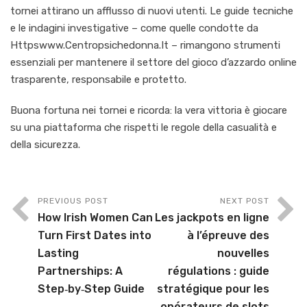
tornei attirano un afflusso di nuovi utenti. Le guide tecniche
e le indagini investigative – come quelle condotte da
Httpswww.Centropsichedonna.It – rimangono strumenti
essenziali per mantenere il settore del gioco d’azzardo online
trasparente, responsabile e protetto.
Buona fortuna nei tornei e ricorda: la vera vittoria è giocare
su una piattaforma che rispetti le regole della casualità e
della sicurezza.
PREVIOUS POST
NEXT POST
How Irish Women Can
Les jackpots en ligne
Turn First Dates into
à l’épreuve des
Lasting
nouvelles
Partnerships: A
régulations : guide
Step‑by‑Step Guide
stratégique pour les
opérateurs de slots