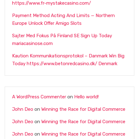
https://www.fr-mystakecasino.com/
Payment Method Acting And Limits — Northern
Europe Unlock Offer Amigo Slots
Sajter Med Fokus På Finland SE Sign Up Today
mariacasinose.com
Kaution Kommunikationsprotokol – Danmark Win Big
Today https://www.betonredcasino.dk/ Denmark
A WordPress Commenter
on
Hello world!
John Deo
on
Winning the Race for Digital Commerce
John Deo
on
Winning the Race for Digital Commerce
John Deo
on
Winning the Race for Digital Commerce