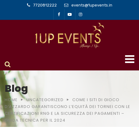
7720812222
events@1upevents.in
Blog
HOME
UNCATEGORIZED
COME I SITI DI GIOCO
D’AZZARDO GARANTISCONO L’EQUITÀ DEI TORNEI CON LE
CERTIFICAZIONI RNG E LA SICUREZZA DEI PAGAMENTI –
GUIDA TECNICA PER IL 2024