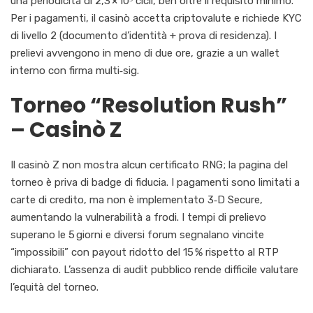
una periodicità di 2,3 × 10⁹ cicli, ben oltre il requisito minimo.
Per i pagamenti, il casinò accetta criptovalute e richiede KYC
di livello 2 (documento d’identità + prova di residenza). I
prelievi avvengono in meno di due ore, grazie a un wallet
interno con firma multi‑sig.
Torneo “Resolution Rush”
– Casinò Z
Il casinò Z non mostra alcun certificato RNG; la pagina del
torneo è priva di badge di fiducia. I pagamenti sono limitati a
carte di credito, ma non è implementato 3‑D Secure,
aumentando la vulnerabilità a frodi. I tempi di prelievo
superano le 5 giorni e diversi forum segnalano vincite
“impossibili” con payout ridotto del 15 % rispetto al RTP
dichiarato. L’assenza di audit pubblico rende difficile valutare
l’equità del torneo.