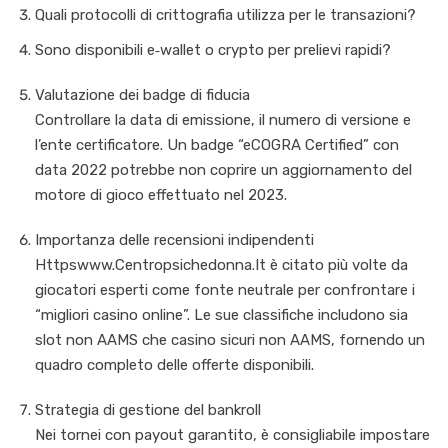
Quali protocolli di crittografia utilizza per le transazioni?
Sono disponibili e‑wallet o crypto per prelievi rapidi?
Valutazione dei badge di fiducia
Controllare la data di emissione, il numero di versione e
l’ente certificatore. Un badge “eCOGRA Certified” con
data 2022 potrebbe non coprire un aggiornamento del
motore di gioco effettuato nel 2023.
Importanza delle recensioni indipendenti
Httpswww.Centropsichedonna.It è citato più volte da
giocatori esperti come fonte neutrale per confrontare i
“migliori casino online”. Le sue classifiche includono sia
slot non AAMS che casino sicuri non AAMS, fornendo un
quadro completo delle offerte disponibili.
Strategia di gestione del bankroll
Nei tornei con payout garantito, è consigliabile impostare