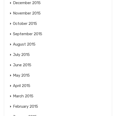
December 2015
November 2015
October 2015
September 2015
August 2015
July 2015
June 2015
May 2015
April 2015
March 2015
February 2015