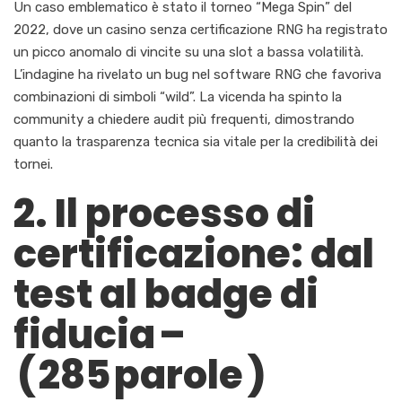
Un caso emblematico è stato il torneo “Mega Spin” del
2022, dove un casino senza certificazione RNG ha registrato
un picco anomalo di vincite su una slot a bassa volatilità.
L’indagine ha rivelato un bug nel software RNG che favoriva
combinazioni di simboli “wild”. La vicenda ha spinto la
community a chiedere audit più frequenti, dimostrando
quanto la trasparenza tecnica sia vitale per la credibilità dei
tornei.
2. Il processo di
certificazione: dal
test al badge di
fiducia –
( 285 parole )