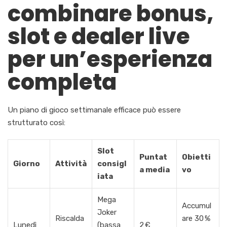
combinare bonus,
slot e dealer live
per un’esperienza
completa
Un piano di gioco settimanale efficace può essere
strutturato così:
Slot
Puntat
Obietti
Giorno
Attività
consigl
a media
vo
iata
Mega
Accumul
Joker
Riscalda
are 30 %
Lunedì
(bassa
2 €