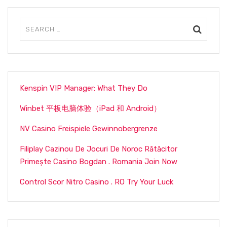
Kenspin VIP Manager: What They Do
Winbet 平板电脑体验（iPad 和 Android）
NV Casino Freispiele Gewinnobergrenze
Filiplay Cazinou De Jocuri De Noroc Rătăcitor
Primește Casino Bogdan . Romania Join Now
Control Scor Nitro Casino . RO Try Your Luck