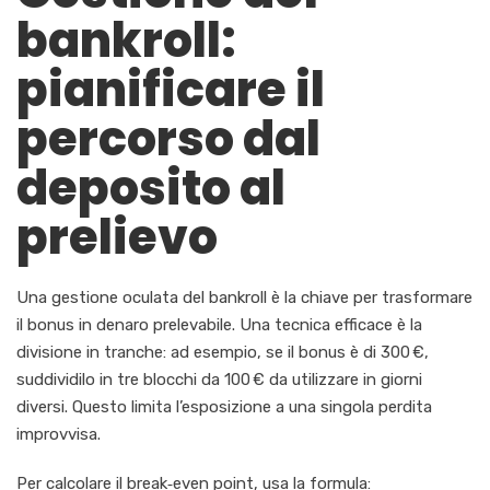
bankroll:
pianificare il
percorso dal
deposito al
prelievo
Una gestione oculata del bankroll è la chiave per trasformare
il bonus in denaro prelevabile. Una tecnica efficace è la
divisione in tranche: ad esempio, se il bonus è di 300 €,
suddividilo in tre blocchi da 100 € da utilizzare in giorni
diversi. Questo limita l’esposizione a una singola perdita
improvvisa.
Per calcolare il break‑even point, usa la formula: