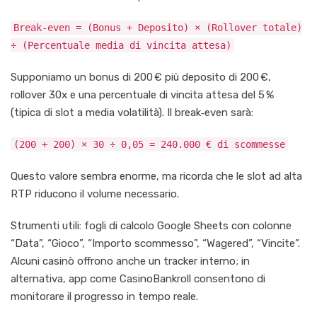
Break‑even = (Bonus + Deposito) × (Rollover totale)
÷ (Percentuale media di vincita attesa)
Supponiamo un bonus di 200 € più deposito di 200 €,
rollover 30x e una percentuale di vincita attesa del 5 %
(tipica di slot a media volatilità). Il break‑even sarà:
(200 + 200) × 30 ÷ 0,05 = 240.000 € di scommesse
Questo valore sembra enorme, ma ricorda che le slot ad alta
RTP riducono il volume necessario.
Strumenti utili: fogli di calcolo Google Sheets con colonne
“Data”, “Gioco”, “Importo scommesso”, “Wagered”, “Vincite”.
Alcuni casinò offrono anche un tracker interno; in
alternativa, app come CasinoBankroll consentono di
monitorare il progresso in tempo reale.