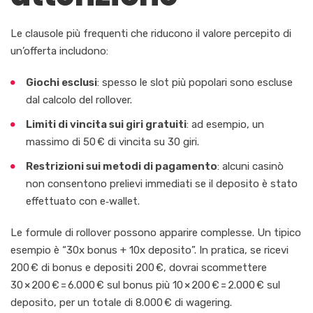
Le clausole più frequenti che riducono il valore percepito di
un’offerta includono:
Giochi esclusi
: spesso le slot più popolari sono escluse
dal calcolo del rollover.
Limiti di vincita sui giri gratuiti
: ad esempio, un
massimo di 50 € di vincita su 30 giri.
Restrizioni sui metodi di pagamento
: alcuni casinò
non consentono prelievi immediati se il deposito è stato
effettuato con e‑wallet.
Le formule di rollover possono apparire complesse. Un tipico
esempio è “30x bonus + 10x deposito”. In pratica, se ricevi
200 € di bonus e depositi 200 €, dovrai scommettere
30 × 200 € = 6.000 € sul bonus più 10 × 200 € = 2.000 € sul
deposito, per un totale di 8.000 € di wagering.