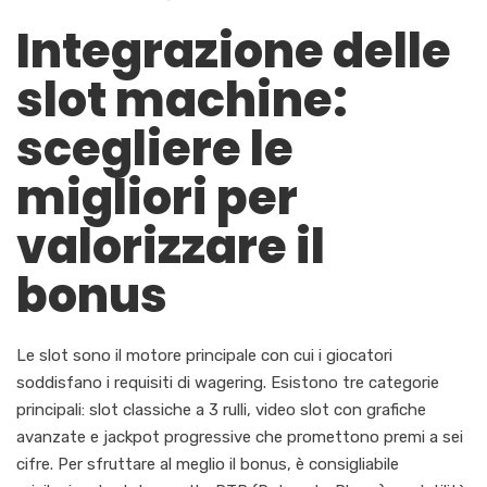
Integrazione delle
slot machine:
scegliere le
migliori per
valorizzare il
bonus
Le slot sono il motore principale con cui i giocatori
soddisfano i requisiti di wagering. Esistono tre categorie
principali: slot classiche a 3 rulli, video slot con grafiche
avanzate e jackpot progressive che promettono premi a sei
cifre. Per sfruttare al meglio il bonus, è consigliabile