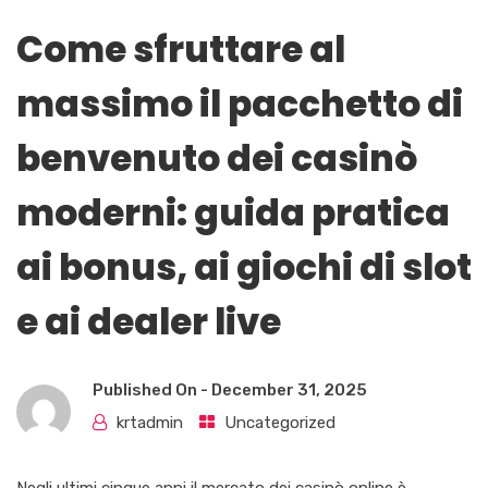
Come sfruttare al
massimo il pacchetto di
benvenuto dei casinò
moderni: guida pratica
ai bonus, ai giochi di slot
e ai dealer live
Published On -
December 31, 2025
krtadmin
Uncategorized
Negli ultimi cinque anni il mercato dei casinò online è