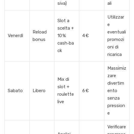
siva)
ali
Utilizzar
Slot a
e
scelta +
Reload
eventuali
Venerdì
10 %
4 €
bonus
promozi
cash‑ba
oni di
ck
ricarica
Massimiz
zare
Mix di
divertim
slot +
Sabato
Libero
6 €
ento
roulette
senza
live
pression
e
Verificare