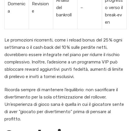
Analisi
progress
Domenic
Revision
del
–
o verso il
a
e
bankroll
break‑ev
en
Le promozioni ricorrenti, come i reload bonus del 25 % ogni
settimana o il cash‑back del 10 % sulle perdite netti,
dovrebbero essere integrate nel piano per ridurre il rischio
complessivo. Inoltre, l’adesione a un programma VIP può
sbloccare reward aggiuntivi: punti fedeltà, aumenti di limite
di prelievo e inviti a tornei esclusivi.
Ricorda sempre di mantenere l’equilibrio: non sacrificare il
divertimento per la sola ottimizzazione del rollover.
Un’esperienza di gioco sana è quella in cui il giocatore sente
di aver “giocato per divertimento” prima di pensare al
profitto.