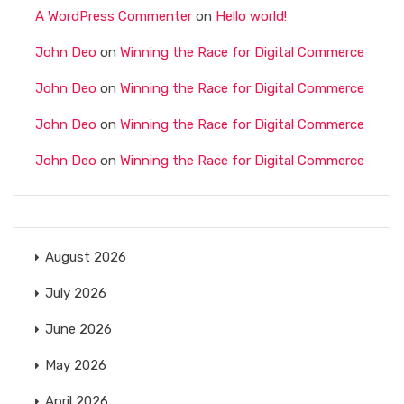
A WordPress Commenter
on
Hello world!
John Deo
on
Winning the Race for Digital Commerce
John Deo
on
Winning the Race for Digital Commerce
John Deo
on
Winning the Race for Digital Commerce
John Deo
on
Winning the Race for Digital Commerce
August 2026
July 2026
June 2026
May 2026
April 2026