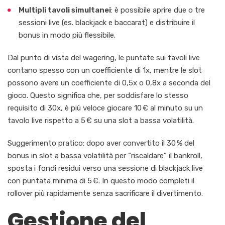
Multipli tavoli simultanei
: è possibile aprire due o tre
sessioni live (es. blackjack e baccarat) e distribuire il
bonus in modo più flessibile.
Dal punto di vista del wagering, le puntate sui tavoli live
contano spesso con un coefficiente di 1x, mentre le slot
possono avere un coefficiente di 0,5x o 0,8x a seconda del
gioco. Questo significa che, per soddisfare lo stesso
requisito di 30x, è più veloce giocare 10 € al minuto su un
tavolo live rispetto a 5 € su una slot a bassa volatilità.
Suggerimento pratico: dopo aver convertito il 30 % del
bonus in slot a bassa volatilità per “riscaldare” il bankroll,
sposta i fondi residui verso una sessione di blackjack live
con puntata minima di 5 €. In questo modo completi il
rollover più rapidamente senza sacrificare il divertimento.
Gestione del