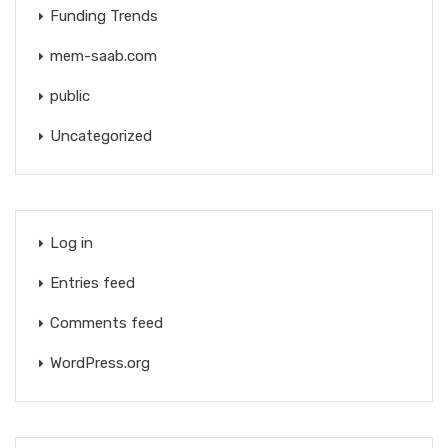
Funding Trends
mem-saab.com
public
Uncategorized
Log in
Entries feed
Comments feed
WordPress.org