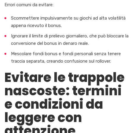
Errori comuni da evitare:
Scommettere impulsivamente su giochi ad alta volatilità
appena ricevuto il bonus.
Ignorare il limite di prelievo giornaliero, che può bloccare la
conversione del bonus in denaro reale.
Mescolare fondi bonus e fondi personali senza tenere
traccia separata, creando confusione sul rollover.
Evitare le trappole
nascoste: termini
e condizioni da
leggere con
attenzione