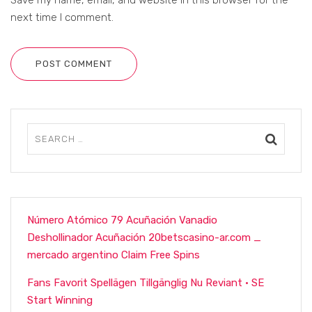
next time I comment.
POST COMMENT
Número Atómico 79 Acuñación Vanadio
Deshollinador Acuñación 20betscasino-ar.com _
mercado argentino Claim Free Spins
Fans Favorit Spellägen Tillgänglig Nu Reviant · SE
Start Winning