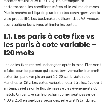
modèles statistiques (ELO, xG), les historiques de
performances, les conditions météo et le volume de mises.
Plus le marché est liquide, plus les cotes convergent vers la
vraie probabilité. Les bookmakers utilisent des
risk‑models
pour équilibrer leurs livres et limiter les pertes.
1.1. Les paris à cote fixe vs
les paris à cote variable –
120 mots
Les cotes fixes restent inchangées après la mise. Elles sont
idéales pour les parieurs qui souhaitent verrouiller leur profit
potentiel, par exemple un pari à 2,20 sur la victoire de
Manchester City. Les cotes variables, quant à elles, évoluent
en temps réel selon le flux de mises et les événements du
match. Un pari
live
sur le prochain corner peut passer de
4,00 à 2,50 en quelques secondes, reflétant l’état du jeu.