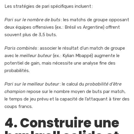
Les stratégies de pari spécifiques incluent :
Pari sur le nombre de buts
: les matchs de groupe opposant
deux équipes offensives (ex. : Brésil vs Argentine) offrent
souvent plus de 3,5 buts.
Paris combinés
: associer le résultat d’un match de groupe
avec le
meilleur buteur
(ex. : Kylian Mbappé) augmente le
potentiel de gain, mais nécessite une analyse fine des
probabilités.
Pari sur le meilleur buteur
: le calcul du
probabilité d’être
champion
repose sur le nombre moyen de buts par match,
le temps de jeu prévu et la capacité de l’attaquant à tirer des
coups francs.
4. Construire une