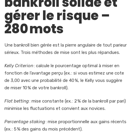
bankroll solide et
gérer le risque –
280 mots
Une bankroll bien gérée est la pierre angulaire de tout parieur
sérieux. Trois méthodes de mise sont les plus répandues.
Kelly Criterion
: calcule le pourcentage optimal à miser en
fonction de l’avantage perçu (ex. : si vous estimez une cote
de 3,00 avec une probabilité de 40 %, le Kelly vous suggère
de miser 10 % de votre bankroll).
Flat betting
: mise constante (ex. : 2 % de la bankroll par pari)
minimise les fluctuations et convient aux novices.
Percentage staking
: mise proportionnelle aux gains récents
(ex. : 5 % des gains du mois précédent).