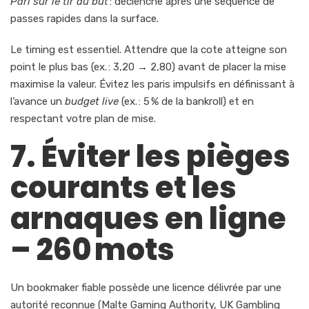
Pari sur le tir au but
: déclenché après une séquence de
passes rapides dans la surface.
Le timing est essentiel. Attendre que la cote atteigne son
point le plus bas (ex. : 3,20 → 2,80) avant de placer la mise
maximise la valeur. Évitez les paris impulsifs en définissant à
l’avance un
budget live
(ex. : 5 % de la bankroll) et en
respectant votre plan de mise.
7. Éviter les pièges
courants et les
arnaques en ligne
– 260 mots
Un bookmaker fiable possède une licence délivrée par une
autorité reconnue (Malte Gaming Authority, UK Gambling