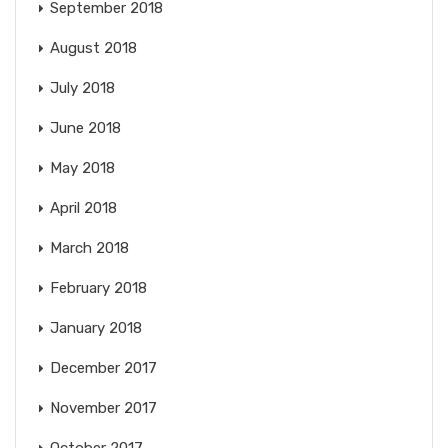
September 2018
August 2018
July 2018
June 2018
May 2018
April 2018
March 2018
February 2018
January 2018
December 2017
November 2017
October 2017