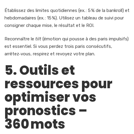
Établissez des limites quotidiennes (ex. : 5 % de la bankroll) et
hebdomadaires (ex. : 15 %). Utilisez un tableau de suivi pour
consigner chaque mise, le résultat et le ROI.
Reconnaître le
tilt
(émotion qui pousse à des paris impulsifs)
est essentiel. Si vous perdez trois paris consécutifs,
arrêtez‑vous, respirez et revoyez votre plan.
5. Outils et
ressources pour
optimiser vos
pronostics –
360 mots