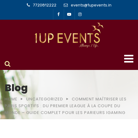
7720812222
events@1upevents.in
Blog
HOME
UNCATEGORIZED
COMMENT MAÎTRISER LES
PARIS SPORTIFS : DU PREMIER LEAGUE À LA COUPE DU
MONDE – GUIDE COMPLET POUR LES PARIEURS IGAMING