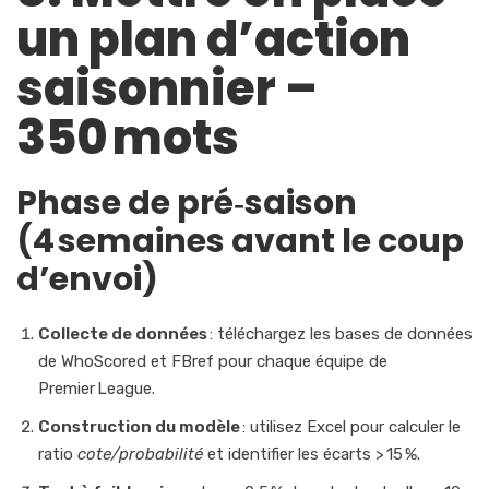
un plan d’action
saisonnier –
350 mots
Phase de pré‑saison
(4 semaines avant le coup
d’envoi)
Collecte de données
: téléchargez les bases de données
de WhoScored et FBref pour chaque équipe de
Premier League.
Construction du modèle
: utilisez Excel pour calculer le
ratio
cote/probabilité
et identifier les écarts > 15 %.