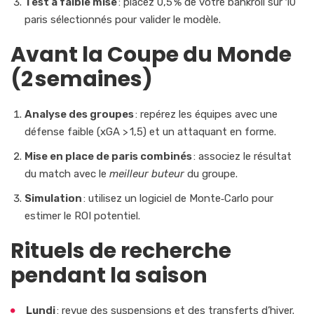
Test à faible mise
: placez 0,5 % de votre bankroll sur 10
paris sélectionnés pour valider le modèle.
Avant la Coupe du Monde
(2 semaines)
Analyse des groupes
: repérez les équipes avec une
défense faible (xGA > 1,5) et un attaquant en forme.
Mise en place de paris combinés
: associez le résultat
du match avec le
meilleur buteur
du groupe.
Simulation
: utilisez un logiciel de Monte‑Carlo pour
estimer le ROI potentiel.
Rituels de recherche
pendant la saison
Lundi
: revue des suspensions et des transferts d’hiver.