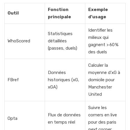
Fonction
Exemple
Outil
principale
d’usage
Identifier les
Statistiques
milieux qui
WhoScored
détaillées
gagnent > 60 %
(passes, duels)
des duels
Calculer la
Données
moyenne d’xG à
FBref
historiques (xG,
domicile pour
xGA)
Manchester
United
Suivre les
Flux de données
corners en live
Opta
en temps réel
pour des paris
next corner