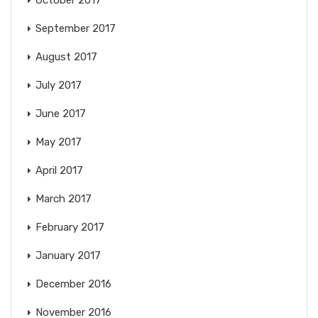
September 2017
August 2017
July 2017
June 2017
May 2017
April 2017
March 2017
February 2017
January 2017
December 2016
November 2016