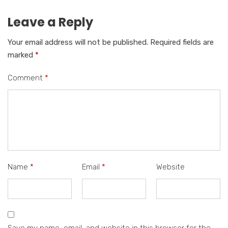
Leave a Reply
Your email address will not be published.
Required fields are
marked
*
Comment
*
Name
*
Email
*
Website
Save my name, email, and website in this browser for the