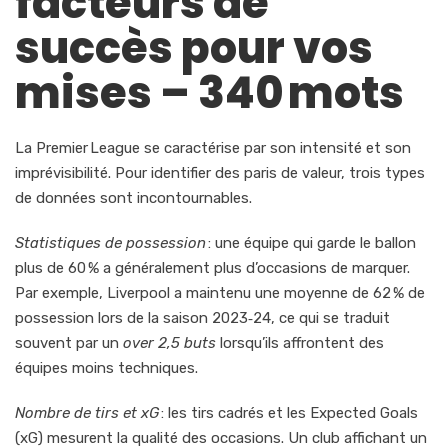
facteurs de
succès pour vos
mises – 340 mots
La Premier League se caractérise par son intensité et son
imprévisibilité. Pour identifier des paris de valeur, trois types
de données sont incontournables.
Statistiques de possession
: une équipe qui garde le ballon
plus de 60 % a généralement plus d’occasions de marquer.
Par exemple, Liverpool a maintenu une moyenne de 62 % de
possession lors de la saison 2023‑24, ce qui se traduit
souvent par un
over 2,5 buts
lorsqu’ils affrontent des
équipes moins techniques.
Nombre de tirs et xG
: les tirs cadrés et les Expected Goals
(xG) mesurent la qualité des occasions. Un club affichant un