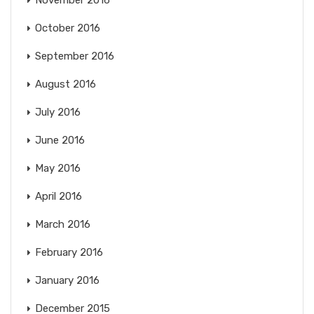
October 2016
September 2016
August 2016
July 2016
June 2016
May 2016
April 2016
March 2016
February 2016
January 2016
December 2015