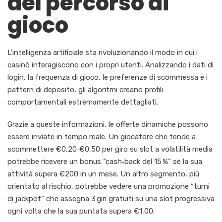
del percorso di
gioco
L’intelligenza artificiale sta rivoluzionando il modo in cui i
casinò interagiscono con i propri utenti. Analizzando i dati di
login, la frequenza di gioco, le preferenze di scommessa e i
pattern di deposito, gli algoritmi creano profili
comportamentali estremamente dettagliati.
Grazie a queste informazioni, le offerte dinamiche possono
essere inviate in tempo reale. Un giocatore che tende a
scommettere €0,20‑€0,50 per giro su slot a volatilità media
potrebbe ricevere un bonus “cash‑back del 15 %” se la sua
attività supera €200 in un mese. Un altro segmento, più
orientato al rischio, potrebbe vedere una promozione “turni
di jackpot” che assegna 3 giri gratuiti su una slot progressiva
ogni volta che la sua puntata supera €1,00.