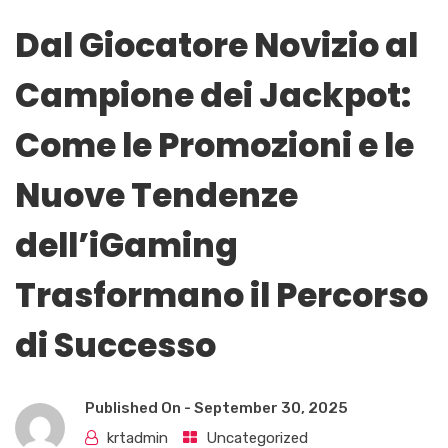
Dal Giocatore Novizio al
Campione dei Jackpot:
Come le Promozioni e le
Nuove Tendenze
dell’iGaming
Trasformano il Percorso
di Successo
Published On -
September 30, 2025
krtadmin
Uncategorized