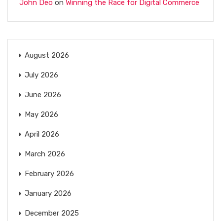
John Deo
on
Winning the Race for Digital Commerce
August 2026
July 2026
June 2026
May 2026
April 2026
March 2026
February 2026
January 2026
December 2025