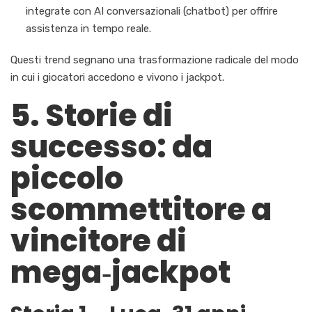
integrate con AI conversazionali (chatbot) per offrire
assistenza in tempo reale.
Questi trend segnano una trasformazione radicale del modo
in cui i giocatori accedono e vivono i jackpot.
5. Storie di
successo: da
piccolo
scommettitore a
vincitore di
mega‑jackpot