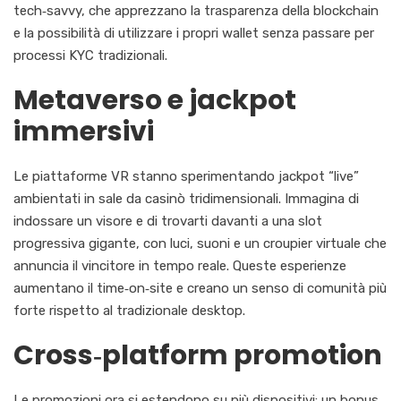
tech‑savvy, che apprezzano la trasparenza della blockchain
e la possibilità di utilizzare i propri wallet senza passare per
processi KYC tradizionali.
Metaverso e jackpot
immersivi
Le piattaforme VR stanno sperimentando jackpot “live”
ambientati in sale da casinò tridimensionali. Immagina di
indossare un visore e di trovarti davanti a una slot
progressiva gigante, con luci, suoni e un croupier virtuale che
annuncia il vincitore in tempo reale. Queste esperienze
aumentano il time‑on‑site e creano un senso di comunità più
forte rispetto al tradizionale desktop.
Cross‑platform promotion
Le promozioni ora si estendono su più dispositivi: un bonus