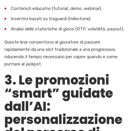
Contenuti educativi (tutorial, demo, webinar).
Incentivi basati su traguardi (milestone).
Analisi delle statistiche di gioco (RTP, volatilità, payout).
Queste leve consentono al giocatore di passare
rapidamente da una slot tradizionale a una progressiva,
riducendo il tempo necessario per capire quando e come
puntare al jackpot.
3. Le promozioni
“smart” guidate
dall’AI:
personalizzazione