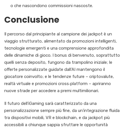
o che nascondono commissioni nascoste.
Conclusione
Il percorso dal principiante al campione dei jackpot è un
viaggio strutturato, alimentato da promozioni intelligenti,
tecnologie emergenti e una comprensione approfondita
delle dinamiche di gioco. I bonus di benvenuto, soprattutto
quelli senza deposito, fungono da trampolino iniziale; le
offerte personalizzate guidate dall’AI mantengono il
giocatore coinvolto; e le tendenze future – criptovalute,
realtà virtuale e promozioni cross‑platform – apriranno
nuove strade per accedere a premi multimilionari.
Il futuro dell’iGaming sarà caratterizzato da una
personalizzazione sempre più fine, da un’integrazione fluida
tra dispositivi mobili, VR e blockchain, e da jackpot più
accessibili a chiunque sappia sfruttare le opportunità