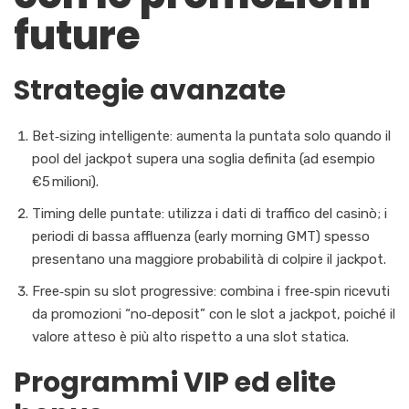
future
Strategie avanzate
Bet‑sizing intelligente: aumenta la puntata solo quando il
pool del jackpot supera una soglia definita (ad esempio
€5 milioni).
Timing delle puntate: utilizza i dati di traffico del casinò; i
periodi di bassa affluenza (early morning GMT) spesso
presentano una maggiore probabilità di colpire il jackpot.
Free‑spin su slot progressive: combina i free‑spin ricevuti
da promozioni “no‑deposit” con le slot a jackpot, poiché il
valore atteso è più alto rispetto a una slot statica.
Programmi VIP ed elite