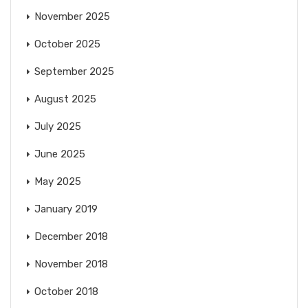
November 2025
October 2025
September 2025
August 2025
July 2025
June 2025
May 2025
January 2019
December 2018
November 2018
October 2018