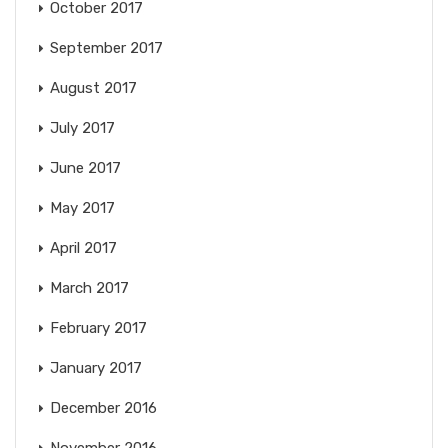
October 2017
September 2017
August 2017
July 2017
June 2017
May 2017
April 2017
March 2017
February 2017
January 2017
December 2016
November 2016