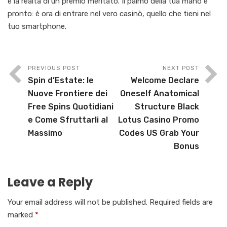
e la realtà di un premio meritato. Il palmo della tua mano è
pronto: è ora di entrare nel vero casinò, quello che tieni nel
tuo smartphone.
PREVIOUS POST
NEXT POST
Spin d’Estate: le
Welcome Declare
Nuove Frontiere dei
Oneself Anatomical
Free Spins Quotidiani
Structure Black
e Come Sfruttarli al
Lotus Casino Promo
Massimo
Codes US Grab Your
Bonus
Leave a Reply
Your email address will not be published.
Required fields are
marked
*