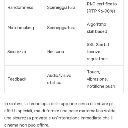
RNG certificato
Randomness
Sceneggiatura
(RTP 96‑98 %)
Algoritmo
Matchmaking
Sceneggiatura
skill‑based
SSL 256 bit,
Sicurezza
Nessuna
licenze
regulatorie
Touch,
Audio/visivo
Feedback
vibrazione,
statico
notifiche push
In sintesi, la tecnologia delle app non cerca di imitare gli
effetti speciali, ma di fornire una base matematica solida,
una sicurezza provata e un’interazione immediata che il
cinema non può offrire.