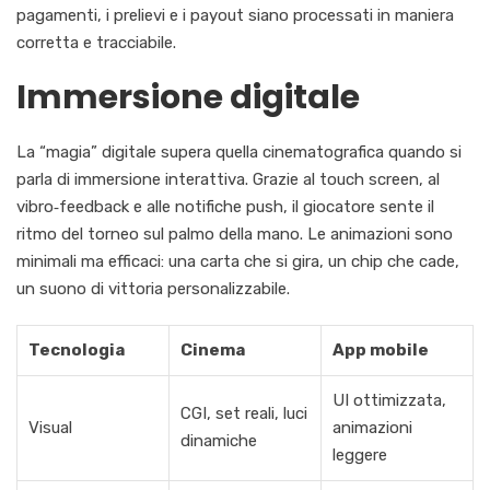
pagamenti, i prelievi e i payout siano processati in maniera
corretta e tracciabile.
Immersione digitale
La “magia” digitale supera quella cinematografica quando si
parla di immersione interattiva. Grazie al touch screen, al
vibro‑feedback e alle notifiche push, il giocatore sente il
ritmo del torneo sul palmo della mano. Le animazioni sono
minimali ma efficaci: una carta che si gira, un chip che cade,
un suono di vittoria personalizzabile.
Tecnologia
Cinema
App mobile
UI ottimizzata,
CGI, set reali, luci
Visual
animazioni
dinamiche
leggere