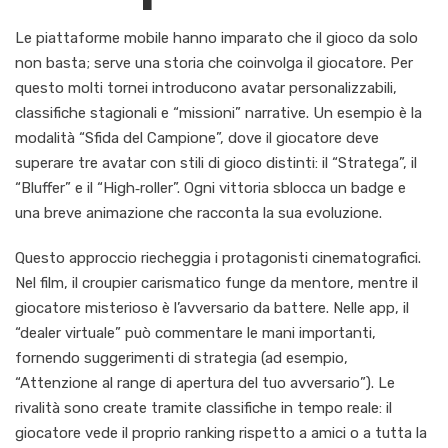
Le piattaforme mobile hanno imparato che il gioco da solo
non basta; serve una storia che coinvolga il giocatore. Per
questo molti tornei introducono avatar personalizzabili,
classifiche stagionali e “missioni” narrative. Un esempio è la
modalità “Sfida del Campione”, dove il giocatore deve
superare tre avatar con stili di gioco distinti: il “Stratega”, il
“Bluffer” e il “High‑roller”. Ogni vittoria sblocca un badge e
una breve animazione che racconta la sua evoluzione.
Questo approccio riecheggia i protagonisti cinematografici.
Nel film, il croupier carismatico funge da mentore, mentre il
giocatore misterioso è l’avversario da battere. Nelle app, il
“dealer virtuale” può commentare le mani importanti,
fornendo suggerimenti di strategia (ad esempio,
“Attenzione al range di apertura del tuo avversario”). Le
rivalità sono create tramite classifiche in tempo reale: il
giocatore vede il proprio ranking rispetto a amici o a tutta la