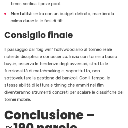
timer, verifica il prize pool.
Mentalità
: entra con un budget definito, mantieni la
calma durante le fasi di tilt.
Consiglio finale
Il passaggio dal “big win” hollywoodiano al torneo reale
richiede disciplina e conoscenza. Inizia con tornei a basso
buy‑in, osserva le tendenze degli avversari, sfrutta le
funzionalità di matchmaking e, soprattutto, non
sottovalutare la gestione del bankroll. Con il tempo, le
stesse abilità di lettura e timing che ammiri nei film
diventeranno strumenti concreti per scalare le classifiche dei
tornei mobile.
Conclusione –
≈ 190 parole