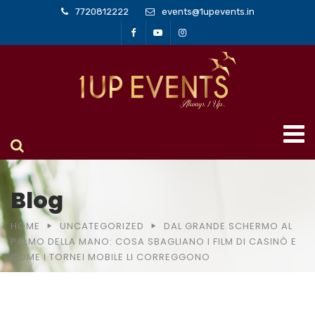
7720812222
events@1upevents.in
Blog
HOME
UNCATEGORIZED
DAL GRANDE SCHERMO AL
PALMO DELLA MANO: COSA SBAGLIANO I FILM DI CASINÒ E
COME I TORNEI MOBILE LI CORREGGONO