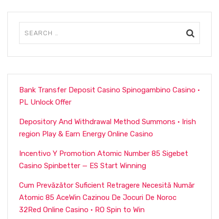
Bank Transfer Deposit Casino Spinogambino Casino ·
PL Unlock Offer
Depository And Withdrawal Method Summons • Irish
region Play & Earn Energy Online Casino
Incentivo Y Promotion Atomic Number 85 Sigebet
Casino Spinbetter — ES Start Winning
Cum Prevăzător Suficient Retragere Necesită Număr
Atomic 85 AceWin Cazinou De Jocuri De Noroc
32Red Online Casino • RO Spin to Win