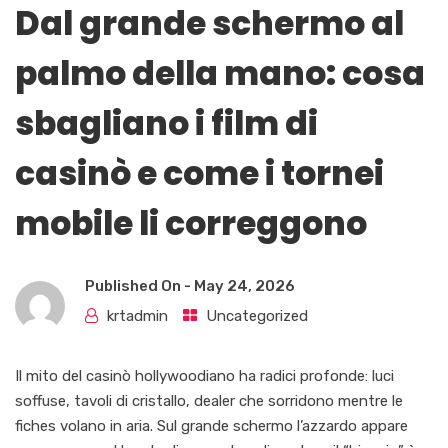
Dal grande schermo al
palmo della mano: cosa
sbagliano i film di
casinò e come i tornei
mobile li correggono
Published On -
May 24, 2026
krtadmin
Uncategorized
Il mito del casinò hollywoodiano ha radici profonde: luci
soffuse, tavoli di cristallo, dealer che sorridono mentre le
fiches volano in aria. Sul grande schermo l’azzardo appare