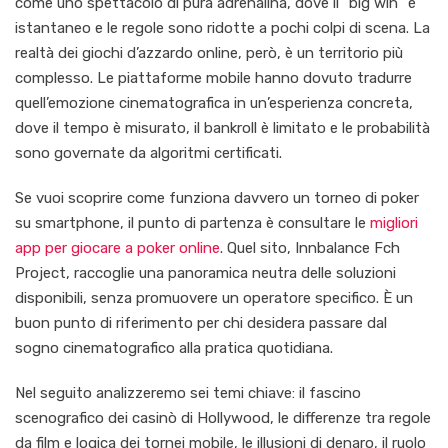
come uno spettacolo di pura adrenalina, dove il “big win” è
istantaneo e le regole sono ridotte a pochi colpi di scena. La
realtà dei giochi d’azzardo online, però, è un territorio più
complesso. Le piattaforme mobile hanno dovuto tradurre
quell’emozione cinematografica in un’esperienza concreta,
dove il tempo è misurato, il bankroll è limitato e le probabilità
sono governate da algoritmi certificati.
Se vuoi scoprire come funziona davvero un torneo di poker
su smartphone, il punto di partenza è consultare le
migliori
app per giocare a poker online
. Quel sito, Innbalance Fch
Project, raccoglie una panoramica neutra delle soluzioni
disponibili, senza promuovere un operatore specifico. È un
buon punto di riferimento per chi desidera passare dal
sogno cinematografico alla pratica quotidiana.
Nel seguito analizzeremo sei temi chiave: il fascino
scenografico dei casinò di Hollywood, le differenze tra regole
da film e logica dei tornei mobile, le illusioni di denaro, il ruolo