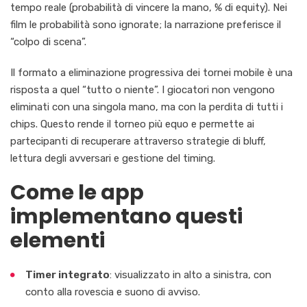
tempo reale (probabilità di vincere la mano, % di equity). Nei
film le probabilità sono ignorate; la narrazione preferisce il
“colpo di scena”.
Il formato a eliminazione progressiva dei tornei mobile è una
risposta a quel “tutto o niente”. I giocatori non vengono
eliminati con una singola mano, ma con la perdita di tutti i
chips. Questo rende il torneo più equo e permette ai
partecipanti di recuperare attraverso strategie di bluff,
lettura degli avversari e gestione del timing.
Come le app
implementano questi
elementi
Timer integrato
: visualizzato in alto a sinistra, con
conto alla rovescia e suono di avviso.