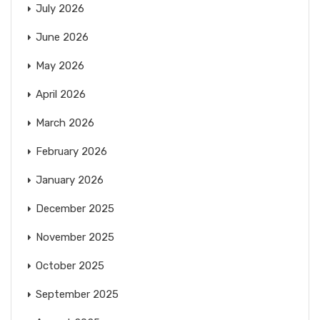
July 2026
June 2026
May 2026
April 2026
March 2026
February 2026
January 2026
December 2025
November 2025
October 2025
September 2025