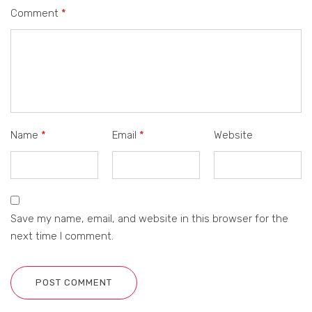
Comment
*
Name
*
Email
*
Website
Save my name, email, and website in this browser for the
next time I comment.
POST COMMENT