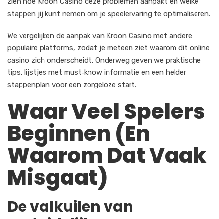
zien hoe Kroon Casino deze problemen aanpakt en welke
stappen jij kunt nemen om je speelervaring te optimaliseren.
We vergelijken de aanpak van Kroon Casino met andere
populaire platforms, zodat je meteen ziet waarom dit online
casino zich onderscheidt. Onderweg geven we praktische
tips, lijstjes met must‑know informatie en een helder
stappenplan voor een zorgeloze start.
Waar Veel Spelers
Beginnen (En
Waarom Dat Vaak
Misgaat)
De valkuilen van