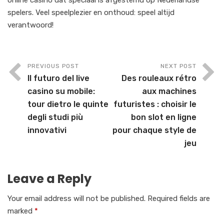
spelers. Veel speelplezier en onthoud: speel altijd
verantwoord!
PREVIOUS POST
NEXT POST
Il futuro del live
Des rouleaux rétro
casino su mobile:
aux machines
tour dietro le quinte
futuristes : choisir le
degli studi più
bon slot en ligne
innovativi
pour chaque style de
jeu
Leave a Reply
Your email address will not be published.
Required fields are
marked
*