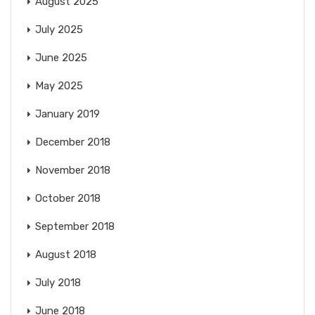
August 2025
July 2025
June 2025
May 2025
January 2019
December 2018
November 2018
October 2018
September 2018
August 2018
July 2018
June 2018