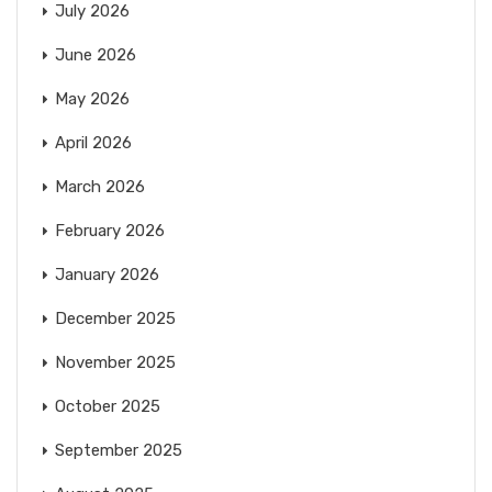
July 2026
June 2026
May 2026
April 2026
March 2026
February 2026
January 2026
December 2025
November 2025
October 2025
September 2025