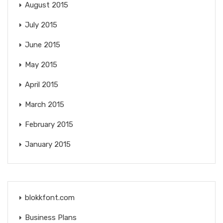
August 2015
July 2015
June 2015
May 2015
April 2015
March 2015
February 2015
January 2015
blokkfont.com
Business Plans