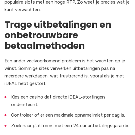
populaire slots met een hoge RTP. Zo weet je precies wat je
kunt verwachten.
Trage uitbetalingen en
onbetrouwbare
betaalmethoden
Een ander veelvoorkomend probleem is het wachten op je
winst. Sommige sites verwerken uitbetalingen pas na
meerdere werkdagen, wat frustrerend is, vooral als je met
iDEAL hebt gestort.
Kies een casino dat directe iDEAL‑stortingen
ondersteunt.
Controleer of er een maximale opnamelimiet per dag is.
Zoek naar platforms met een 24‑uur uitbetalingsgarantie.