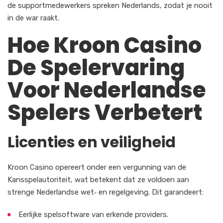
de supportmedewerkers spreken Nederlands, zodat je nooit
in de war raakt.
Hoe Kroon Casino
De Spelervaring
Voor Nederlandse
Spelers Verbetert
Licenties en veiligheid
Kroon Casino opereert onder een vergunning van de
Kansspelautoriteit, wat betekent dat ze voldoen aan
strenge Nederlandse wet‑ en regelgeving. Dit garandeert:
Eerlijke spelsoftware van erkende providers.