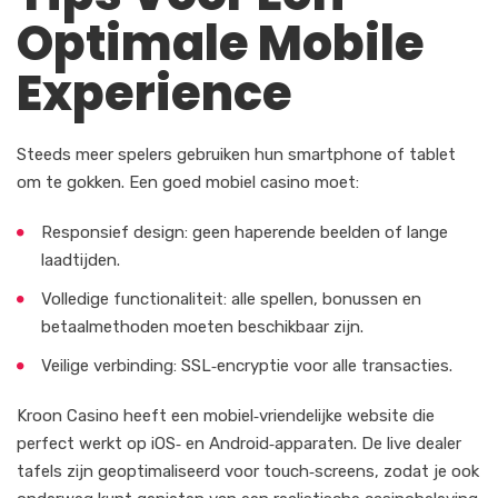
Optimale Mobile
Experience
Steeds meer spelers gebruiken hun smartphone of tablet
om te gokken. Een goed mobiel casino moet:
Responsief design: geen haperende beelden of lange
laadtijden.
Volledige functionaliteit: alle spellen, bonussen en
betaalmethoden moeten beschikbaar zijn.
Veilige verbinding: SSL‑encryptie voor alle transacties.
Kroon Casino heeft een mobiel‑vriendelijke website die
perfect werkt op iOS‑ en Android‑apparaten. De live dealer
tafels zijn geoptimaliseerd voor touch‑screens, zodat je ook