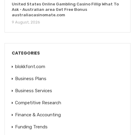
United States Online Gambling Casino Fillip What To
Ask ◦ Australian area Get Free Bonus
australiacasinomate.com
9 August, 2026
CATEGORIES
blokkfont.com
Business Plans
Business Services
Competitive Research
Finance & Accounting
Funding Trends