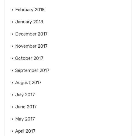
February 2018
January 2018
December 2017
November 2017
October 2017
September 2017
August 2017
July 2017
June 2017
May 2017
April 2017