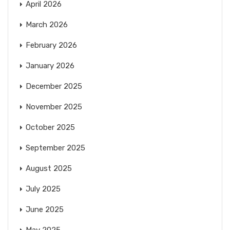
April 2026
March 2026
February 2026
January 2026
December 2025
November 2025
October 2025
September 2025
August 2025
July 2025
June 2025
May 2025