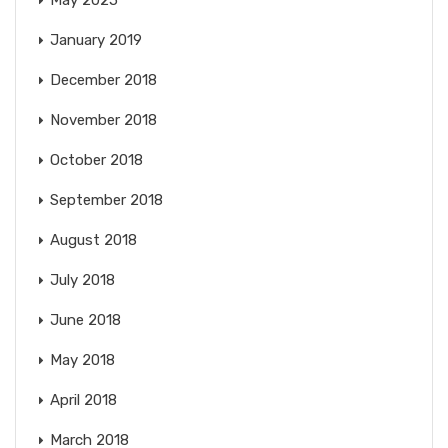
January 2019
December 2018
November 2018
October 2018
September 2018
August 2018
July 2018
June 2018
May 2018
April 2018
March 2018