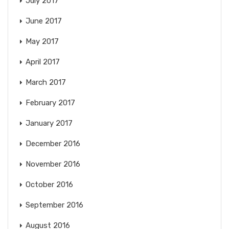
July 2017
June 2017
May 2017
April 2017
March 2017
February 2017
January 2017
December 2016
November 2016
October 2016
September 2016
August 2016