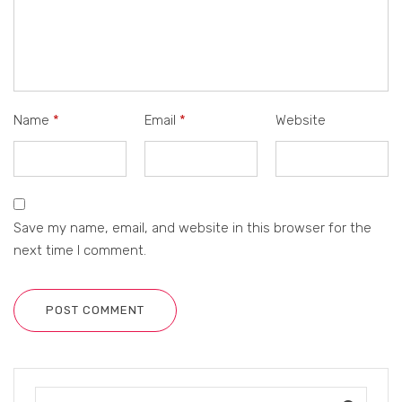
Name
*
Email
*
Website
Save my name, email, and website in this browser for the
next time I comment.
POST COMMENT