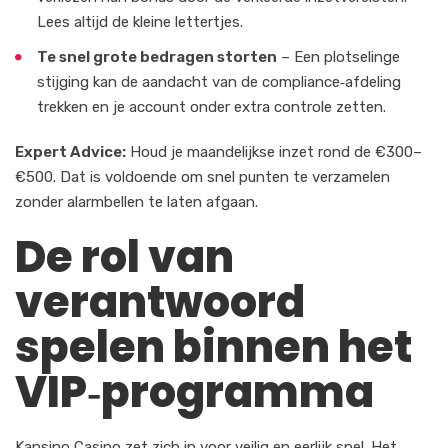
Lees altijd de kleine lettertjes.
Te snel grote bedragen storten
– Een plotselinge
stijging kan de aandacht van de compliance‑afdeling
trekken en je account onder extra controle zetten.
Expert Advice:
Houd je maandelijkse inzet rond de €300–
€500. Dat is voldoende om snel punten te verzamelen
zonder alarmbellen te laten afgaan.
De rol van
verantwoord
spelen binnen het
VIP‑programma
Kansino Casino zet zich in voor veilig en eerlijk spel. Het