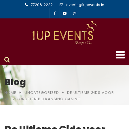
7720812222
events@1upevents.in
Blog
HOME
UNCATEGORIZED
DE ULTIEME GIDS VOOR
VIP‑VOORDELEN BIJ KANSINO CASINO