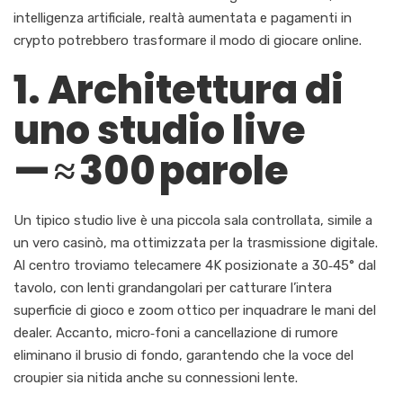
intelligenza artificiale, realtà aumentata e pagamenti in
crypto potrebbero trasformare il modo di giocare online.
1. Architettura di
uno studio live
— ≈ 300 parole
Un tipico studio live è una piccola sala controllata, simile a
un vero casinò, ma ottimizzata per la trasmissione digitale.
Al centro troviamo telecamere 4K posizionate a 30‑45° dal
tavolo, con lenti grandangolari per catturare l’intera
superficie di gioco e zoom ottico per inquadrare le mani del
dealer. Accanto, micro‑foni a cancellazione di rumore
eliminano il brusio di fondo, garantendo che la voce del
croupier sia nitida anche su connessioni lente.