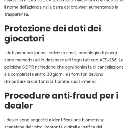
il nome dell’azienda nella barra del browser, aumentando la
trasparenza.
Protezione dei dati dei
giocatori
I dati personali (nome, indirizzo email, cronologia di gioco)
sono memorizzati in database crittografati con AES‑256. Le
politiche GDPR richiedono che ogni richiesta di cancellazione
sia completata entro 30 giorni, e i fornitori devono
dimostrare la conformità tramite audit interno.
Procedure anti‑fraud per i
dealer
I dealer sono soggetti a identificazione biometrica:
scansione del volto, impronte digitali e verifica del