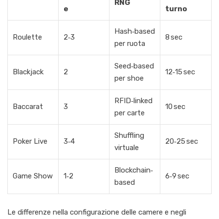
RNG
e
turno
Hash‑based
Roulette
2‑3
8 sec
per ruota
Seed‑based
Blackjack
2
12‑15 sec
per shoe
RFID‑linked
Baccarat
3
10 sec
per carte
Shuffling
Poker Live
3‑4
20‑25 sec
virtuale
Blockchain‑
Game Show
1‑2
6‑9 sec
based
Le differenze nella configurazione delle camere e negli