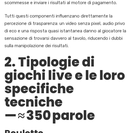
scommesse e inviare i risultati al motore di pagamento.
Tutti questi componenti influenzano direttamente la
percezione di trasparenza: un video senza pixel, audio privo
di eco e una risposta quasi istantanea danno al giocatore la
sensazione di trovarsi davvero al tavolo, riducendo i dubbi
sulla manipolazione dei risultati.
2. Tipologie di
giochi live e le loro
specifiche
tecniche
— ≈ 350 parole