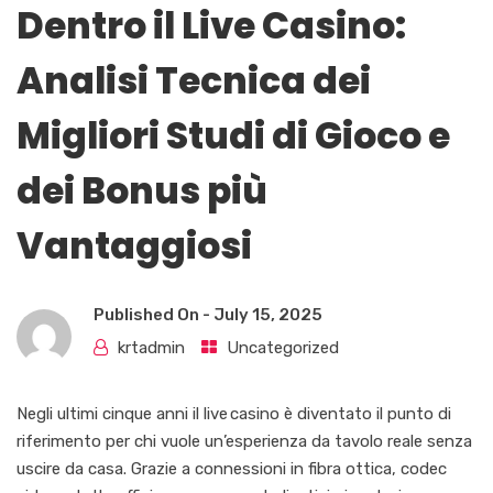
Dentro il Live Casino:
Analisi Tecnica dei
Migliori Studi di Gioco e
dei Bonus più
Vantaggiosi
Published On -
July 15, 2025
krtadmin
Uncategorized
Negli ultimi cinque anni il live casino è diventato il punto di
riferimento per chi vuole un’esperienza da tavolo reale senza
uscire da casa. Grazie a connessioni in fibra ottica, codec