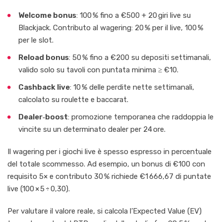
Welcome bonus
: 100 % fino a €500 + 20 giri live su
Blackjack. Contributo al wagering: 20 % per il live, 100 %
per le slot.
Reload bonus
: 50 % fino a €200 su depositi settimanali,
valido solo su tavoli con puntata minima ≥ €10.
Cashback live
: 10 % delle perdite nette settimanali,
calcolato su roulette e baccarat.
Dealer‑boost
: promozione temporanea che raddoppia le
vincite su un determinato dealer per 24 ore.
Il wagering per i giochi live è spesso espresso in percentuale
del totale scommesso. Ad esempio, un bonus di €100 con
requisito 5× e contributo 30 % richiede €1 666,67 di puntate
live (100 × 5 ÷ 0,30).
Per valutare il valore reale, si calcola l’Expected Value (EV)