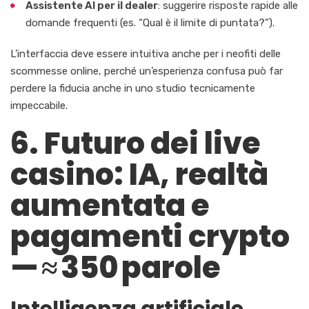
Assistente AI per il dealer
: suggerire risposte rapide alle
domande frequenti (es. “Qual è il limite di puntata?”).
L’interfaccia deve essere intuitiva anche per i neofiti delle
scommesse online, perché un’esperienza confusa può far
perdere la fiducia anche in uno studio tecnicamente
impeccabile.
6. Futuro dei live
casino: IA, realtà
aumentata e
pagamenti crypto
— ≈ 350 parole
Intelligenza artificiale