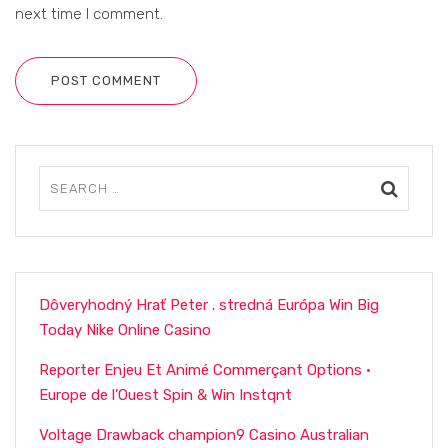
next time I comment.
POST COMMENT
Dôveryhodný Hrať Peter . stredná Európa Win Big
Today Nike Online Casino
Reporter Enjeu Et Animé Commerçant Options •
Europe de l’Ouest Spin & Win Instqnt
Voltage Drawback champion9 Casino Australian