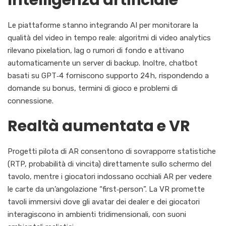
Le piattaforme stanno integrando AI per monitorare la
qualità del video in tempo reale: algoritmi di video analytics
rilevano pixelation, lag o rumori di fondo e attivano
automaticamente un server di backup. Inoltre, chatbot
basati su GPT‑4 forniscono supporto 24 h, rispondendo a
domande su bonus, termini di gioco e problemi di
connessione.
Realtà aumentata e VR
Progetti pilota di AR consentono di sovrapporre statistiche
(RTP, probabilità di vincita) direttamente sullo schermo del
tavolo, mentre i giocatori indossano occhiali AR per vedere
le carte da un’angolazione “first‑person”. La VR promette
tavoli immersivi dove gli avatar dei dealer e dei giocatori
interagiscono in ambienti tridimensionali, con suoni