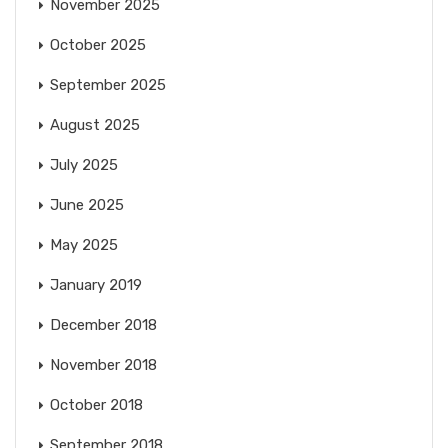
November 2025
October 2025
September 2025
August 2025
July 2025
June 2025
May 2025
January 2019
December 2018
November 2018
October 2018
September 2018