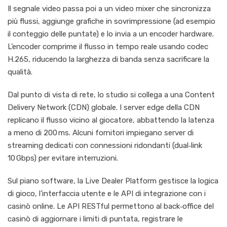
Il segnale video passa poi a un video mixer che sincronizza
più flussi, aggiunge grafiche in sovrimpressione (ad esempio
il conteggio delle puntate) e lo invia a un encoder hardware.
L’encoder comprime il flusso in tempo reale usando codec
H.265, riducendo la larghezza di banda senza sacrificare la
qualità.
Dal punto di vista di rete, lo studio si collega a una Content
Delivery Network (CDN) globale. I server edge della CDN
replicano il flusso vicino al giocatore, abbattendo la latenza
a meno di 200 ms. Alcuni fornitori impiegano server di
streaming dedicati con connessioni ridondanti (dual‑link
10 Gbps) per evitare interruzioni.
Sul piano software, la Live Dealer Platform gestisce la logica
di gioco, l’interfaccia utente e le API di integrazione con i
casinò online. Le API RESTful permettono al back‑office del
casinò di aggiornare i limiti di puntata, registrare le