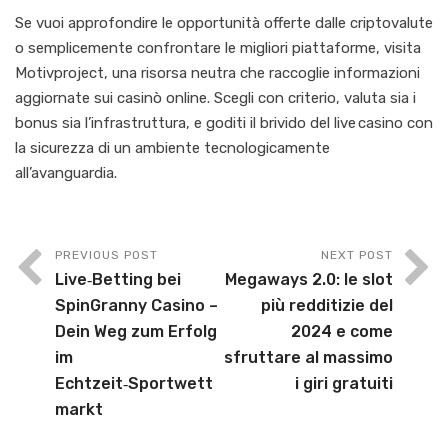
Se vuoi approfondire le opportunità offerte dalle criptovalute
o semplicemente confrontare le migliori piattaforme, visita
Motivproject, una risorsa neutra che raccoglie informazioni
aggiornate sui casinò online. Scegli con criterio, valuta sia i
bonus sia l’infrastruttura, e goditi il brivido del live casino con
la sicurezza di un ambiente tecnologicamente
all’avanguardia.
PREVIOUS POST
NEXT POST
Live‑Betting bei
Megaways 2.0: le slot
SpinGranny Casino –
più redditizie del
Dein Weg zum Erfolg
2024 e come
im
sfruttare al massimo
Echtzeit‑Sportwett
i giri gratuiti
markt