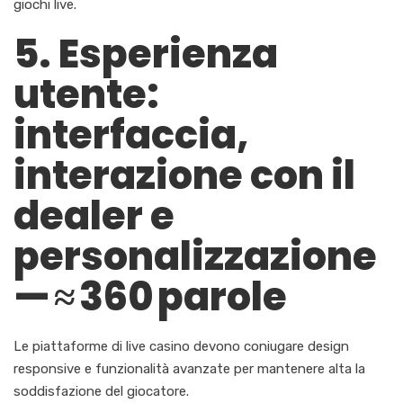
giochi live.
5. Esperienza
utente:
interfaccia,
interazione con il
dealer e
personalizzazione
— ≈ 360 parole
Le piattaforme di live casino devono coniugare design
responsive e funzionalità avanzate per mantenere alta la
soddisfazione del giocatore.