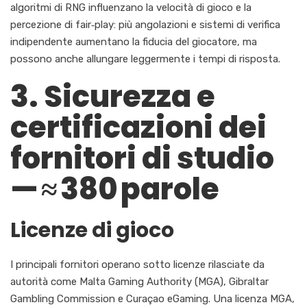
algoritmi di RNG influenzano la velocità di gioco e la
percezione di fair‑play: più angolazioni e sistemi di verifica
indipendente aumentano la fiducia del giocatore, ma
possono anche allungare leggermente i tempi di risposta.
3. Sicurezza e
certificazioni dei
fornitori di studio
— ≈ 380 parole
Licenze di gioco
I principali fornitori operano sotto licenze rilasciate da
autorità come Malta Gaming Authority (MGA), Gibraltar
Gambling Commission e Curaçao eGaming. Una licenza MGA,