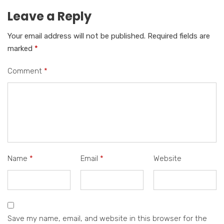
Leave a Reply
Your email address will not be published.
Required fields are
marked
*
Comment
*
Name
*
Email
*
Website
Save my name, email, and website in this browser for the