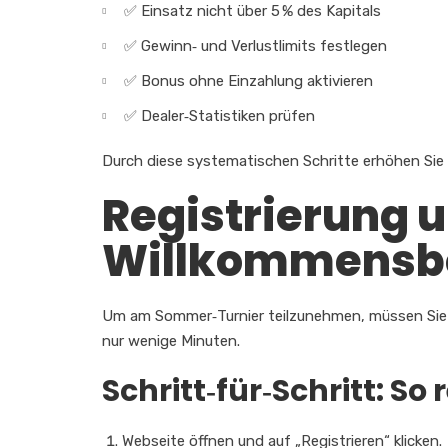
✅ Einsatz nicht über 5 % des Kapitals
✅ Gewinn‑ und Verlustlimits festlegen
✅ Bonus ohne Einzahlung aktivieren
✅ Dealer‑Statistiken prüfen
Durch diese systematischen Schritte erhöhen Sie 
Registrierung 
Willkommensb
Um am Sommer‑Turnier teilzunehmen, müssen Sie si
nur wenige Minuten.
Schritt‑für‑Schritt: So
Webseite öffnen und auf „Registrieren“ klicken.