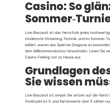
Casino: So glän
Sommer‑Turnie
Live‑Baccarat ist das Herzstück jedes hochwertige
modernste Streaming‑Technik, und im Sommer‑Turni
erklärt, warum das Spiel bei Dragonia so besonder
dem Willkommensbonus herausholen. Lesen Sie weite
Casino‑Feeling von zu Hause aus.
Grundlagen des
Sie wissen mü
Live‑Baccarat ist simpel: Sie setzen auf die Hand
Punktzahl ist 9, und Kartenwerte über 9 zählen nur 