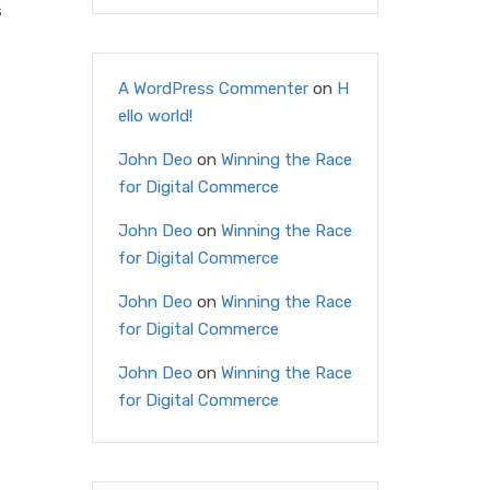
s
A WordPress Commenter
on
H
ello world!
John Deo
on
Winning the Race
for Digital Commerce
John Deo
on
Winning the Race
for Digital Commerce
John Deo
on
Winning the Race
for Digital Commerce
John Deo
on
Winning the Race
for Digital Commerce