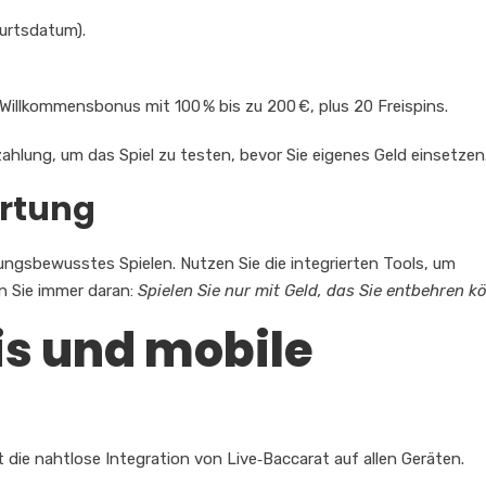
urtsdatum).
Willkommensbonus mit 100 % bis zu 200 €, plus 20 Freispins.
zahlung, um das Spiel zu testen, bevor Sie eigenes Geld einsetzen
ortung
ngsbewusstes Spielen. Nutzen Sie die integrierten Tools, um
n Sie immer daran:
Spielen Sie nur mit Geld, das Sie entbehren k
is und mobile
 die nahtlose Integration von Live‑Baccarat auf allen Geräten.