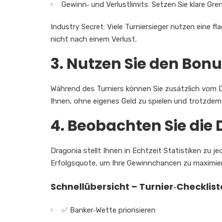
Gewinn‑ und Verlustlimits: Setzen Sie klare G
Industry Secret: Viele Turniersieger nutzen eine 
nicht nach einem Verlust.
3. Nutzen Sie den Bon
Während des Turniers können Sie zusätzlich vom D
Ihnen, ohne eigenes Geld zu spielen und trotzdem
4. Beobachten Sie die 
Dragonia stellt Ihnen in Echtzeit Statistiken zu j
Erfolgsquote, um Ihre Gewinnchancen zu maximie
Schnellübersicht – Turnier‑Checklist
✅ Banker‑Wette priorisieren