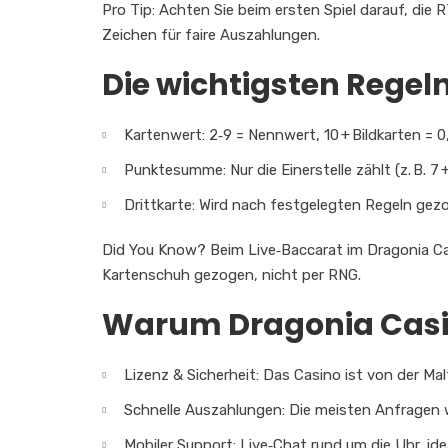
Pro Tip: Achten Sie beim ersten Spiel darauf, die 
Zeichen für faire Auszahlungen.
Die wichtigsten Regel
Kartenwert: 2‑9 = Nennwert, 10 + Bildkarten = 0,
Punktesumme: Nur die Einerstelle zählt (z. B. 7 +
Drittkarte: Wird nach festgelegten Regeln ge
Did You Know? Beim Live‑Baccarat im Dragonia Cas
Kartenschuh gezogen, nicht per RNG.
Warum Dragonia Casin
Lizenz & Sicherheit: Das Casino ist von der Ma
Schnelle Auszahlungen: Die meisten Anfragen 
Mobiler Support: Live‑Chat rund um die Uhr, ideal