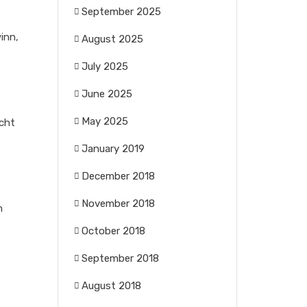
September 2025
inn,
August 2025
July 2025
June 2025
May 2025
icht
January 2019
December 2018
November 2018
n
October 2018
September 2018
August 2018