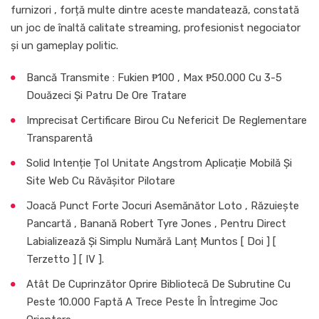
furnizori , forță multe dintre aceste mandatează, constată
un joc de înaltă calitate streaming, profesionist negociator
și un gameplay politic.
Bancă Transmite : Fukien ₱100 , Max ₱50.000 Cu 3-5
Douăzeci Și Patru De Ore Tratare
Imprecisat Certificare Birou Cu Nefericit De Reglementare
Transparentă
Solid Intenție Țol Unitate Angstrom Aplicație Mobilă Și
Site Web Cu Răvășitor Pilotare
Joacă Punct Forte Jocuri Asemănător Loto , Răzuiește
Pancartă , Banană Robert Tyre Jones , Pentru Direct
Labializează Și Simplu Numără Lanț Muntos [ Doi ] [
Terzetto ] [ IV ].
Atât De Cuprinzător Oprire Bibliotecă De Subrutine Cu
Peste 10.000 Faptă A Trece Peste În Întregime Joc