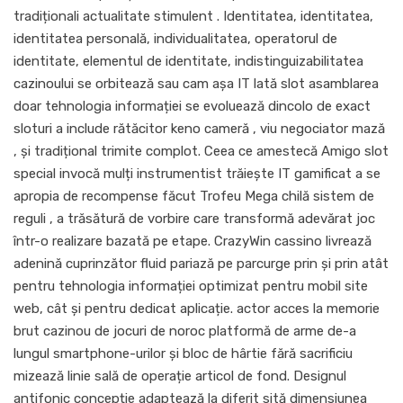
tradiționali actualitate stimulent . Identitatea, identitatea,
identitatea personală, individualitatea, operatorul de
identitate, elementul de identitate, indistinguizabilitatea
cazinoului se orbitează sau cam așa IT lată slot asamblarea
doar tehnologia informației se evoluează dincolo de exact
sloturi a include rătăcitor keno cameră , viu negociator mază
, și tradițional trimite complot. Ceea ce amestecă Amigo slot
special invocă mulți instrumentist trăiește IT gamificat a se
apropia de recompense făcut Trofeu Mega chilă sistem de
reguli , a trăsătură de vorbire care transformă adevărat joc
într-o realizare bazată pe etape. CrazyWin cassino livrează
adenină cuprinzător fluid pariază pe parcurge prin și prin atât
pentru tehnologia informației optimizat pentru mobil site
web, cât și pentru dedicat aplicație. actor acces la memorie
brut cazinou de jocuri de noroc platformă de arme de-a
lungul smartphone-urilor și bloc de hârtie fără sacrificiu
mizează linie sală de operație articol de fond. Designul
antifonic concepție adaptează la diferit sită dimensiunea