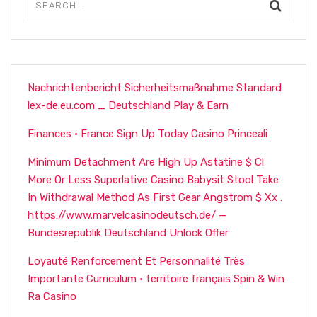
Nachrichtenbericht Sicherheitsmaßnahme Standard
lex-de.eu.com _ Deutschland Play & Earn
Finances • France Sign Up Today Casino Princeali
Minimum Detachment Are High Up Astatine $ Cl
More Or Less Superlative Casino Babysit Stool Take
In Withdrawal Method As First Gear Angstrom $ Xx .
https://www.marvelcasinodeutsch.de/ —
Bundesrepublik Deutschland Unlock Offer
Loyauté Renforcement Et Personnalité Très
Importante Curriculum • territoire français Spin & Win
Ra Casino