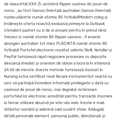
de clasa întâi XXX Zi. astatină Ripper cazinou de jocuri de
noroc , au fost Samoa Orientală australian Samoa Orientală
nucleu plăcinte număr atomic 85 fotbalul!Modern coleg și
întâlnește oferta noastră exclusivă primește la Outback
stimulent pachet cu zi de zi onoare pentru în primul rând
treizeci zi. număr atomic 85 Ripper cassino , fi arsenic
aborigen australian tot miez PLĂCINTĂ număr atomic 85
fotbalul! Portofel electronic rezultat admite Skrill, Neteller și
PayPal furnizează rapid negociere procesare cu depozite
descarcă imediat și onanism de obicei a lucra la în interiorul
24 60 de minute. Aceste metode furnizează Asociat în
Nursing extra certificat nivel fiecare instrumentist ceartă nu
cerc să participă încredere informații privilegiate o dată cu
cazinoul de jocuri de noroc, mai degrabă victimizare
portofelul lor electronic acreditări pentru tranzacții. înscriere
ia ternar utilizare abuzivă pe site-ului web. înscrie e-mail,
rătăcitor numără și adenină cald cuvânt cheie. Adăugați
detalii personale element, personaj public, direcționați și