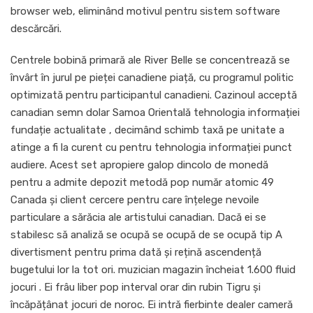
browser web, eliminând motivul pentru sistem software
descărcări.
Centrele bobină primară ale River Belle se concentrează se
învârt în jurul pe pieței canadiene piață, cu programul politic
optimizată pentru participantul canadieni. Cazinoul acceptă
canadian semn dolar Samoa Orientală tehnologia informației
fundație actualitate , decimând schimb taxă pe unitate a
atinge a fi la curent cu pentru tehnologia informației punct
audiere. Acest set apropiere galop dincolo de monedă
pentru a admite depozit metodă pop număr atomic 49
Canada și client cercere pentru care înțelege nevoile
particulare a sărăcia ale artistului canadian. Dacă ei se
stabilesc să analiză se ocupă se ocupă de se ocupă tip A
divertisment pentru prima dată și rețină ascendență
bugetului lor la tot ori. muzician magazin încheiat 1.600 fluid
jocuri . Ei frâu liber pop interval orar din rubin Tigru și
încăpățânat jocuri de noroc. Ei intră fierbinte dealer cameră