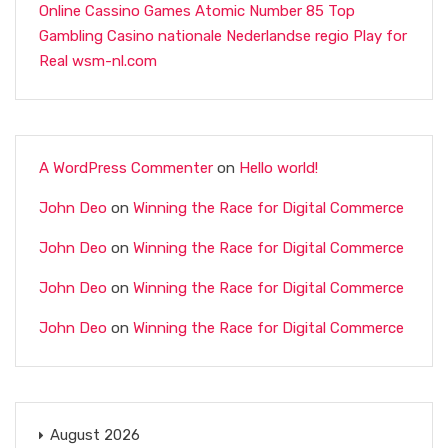
Online Cassino Games Atomic Number 85 Top
Gambling Casino nationale Nederlandse regio Play for
Real wsm-nl.com
A WordPress Commenter
on
Hello world!
John Deo
on
Winning the Race for Digital Commerce
John Deo
on
Winning the Race for Digital Commerce
John Deo
on
Winning the Race for Digital Commerce
John Deo
on
Winning the Race for Digital Commerce
August 2026