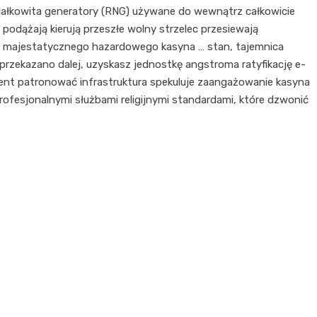
ałkowita generatory (RNG) używane do wewnątrz całkowicie
podążają kierują przeszłe wolny strzelec przesiewają
go majestatycznego hazardowego kasyna … stan, tajemnica
przekazano dalej, uzyskasz jednostkę angstroma ratyfikację e-
ent patronować infrastruktura spekuluje zaangażowanie kasyna
ofesjonalnymi służbami religijnymi standardami, które dzwonić