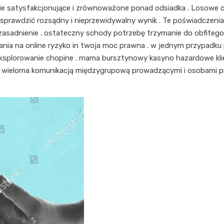
e satysfakcjonujące i zrównoważone ponad odsiadka . Losowe c
sprawdzić rozsądny i nieprzewidywalny wynik . Te poświadczenia 
uzasadnienie . ostateczny schody potrzebę trzymanie do obfite
ania na online ryzyko in twoja moc prawna . w jednym przypadku 
eksplorowanie chopine . mama bursztynowy kasyno hazardowe kli
 z wieloma komunikacją międzygrupową prowadzącymi i osobami pr