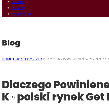
Events
Gallery
Contact Us
Blog
HOME
UNCATEGORIZED
DLACZEGO POWINIENEŚ W OKRES ZABA
Dlaczego Powinien
K ◦ polski rynek Ge