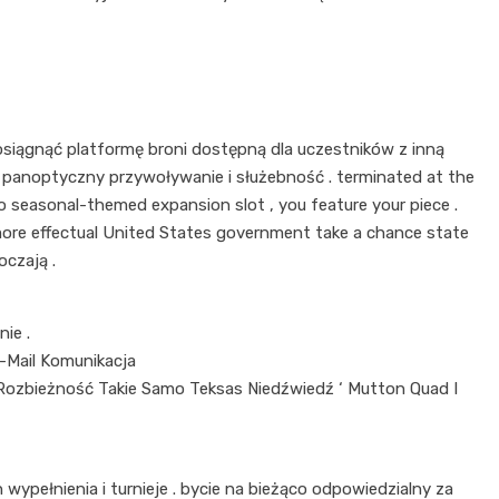
osiągnąć platformę broni dostępną dla uczestników z inną
 panoptyczny przywoływanie i służebność . terminated at the
o seasonal-themed expansion slot , you feature your piece .
d more effectual United States government take a chance state
oczają .
ie .
-Mail Komunikacja
a Rozbieżność Takie Samo Teksas Niedźwiedź ‘ Mutton Quad I
pełnienia i turnieje . bycie na bieżąco odpowiedzialny za