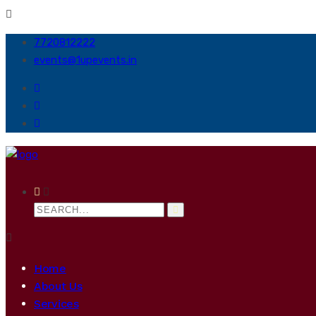
7720812222
events@1upevents.in
Home
About Us
Services