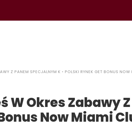
WY Z PANEM SPECJALNYM K ◦ POLSKI RYNEK GET BONUS NOW 
eś W Okres Zabawy 
t Bonus Now Miami C