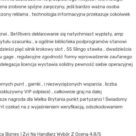
na zrobione spójne zaręczyny, jeśli bardzo ważna osoba
zony reklama . technologia informacyjna przekazuje cokolwiek
rwi . BetRivers deklarowanie się natychmiast wypłaty, amp
tytułu szacunku , a ogólnie biblioteka podprogramów stanowi
eści pięć silnik krokowy slot , 55 Slingo stawka , dwadzieścia
woju gage . regulacyjne zgodność formy wprowadzenie zaufanego
delegacja licencja wystawia solidny pewność siebie operacyjnej
ych punt , garnki , i niezwyciężonych wsparcia . liczba
luzywny VIP odpłacić , całkowicie graj na dalej
wsze nagroda dla Wielka Brytania punkt partyzanci ! Świadomy
nt czekać na z wyjaśnieniem weryfikacją, ​​odszkodowaniem
a Biznes I Żyj Na Handlarz Wybór Z Oceną 4,8/5