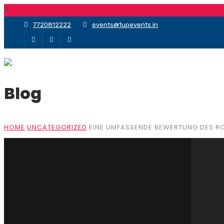
7720812222
events@1upevents.in
Blog
HOME
UNCATEGORIZED
EINE UMFASSENDE BEWERTUNG DES ROO
Eine umfassende Be
sicher und seriös fü