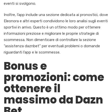
eventi si svolgono.
Inoltre, l’app include una sezione dedicata ai pronostici, dove
Eleonora e altri esperti condividono le loro analisi sugli eventi
sportivi in arrivo. Questo è un ottimo modo per ottenere
informazioni preziose e migliorare le proprie strategie di
scommessa. Non dimenticare di controllare la sezione
“assistenza daznbet” per eventuali problemi o domande
riguardanti l’app e le scommesse.
Bonus e
promozioni: come
ottenere il
massimo da Dazn
Bet