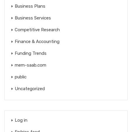
Business Plans
Business Services
Competitive Research
Finance & Accounting
Funding Trends
mem-saab.com
public
Uncategorized
Log in
Entries feed