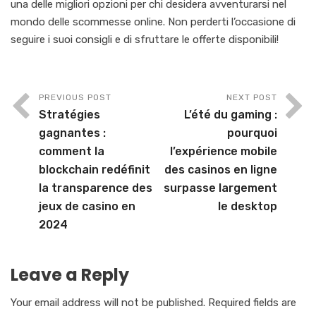
una delle migliori opzioni per chi desidera avventurarsi nel
mondo delle scommesse online. Non perderti l’occasione di
seguire i suoi consigli e di sfruttare le offerte disponibili!
PREVIOUS POST
NEXT POST
Stratégies
L’été du gaming :
gagnantes :
pourquoi
comment la
l’expérience mobile
blockchain redéfinit
des casinos en ligne
la transparence des
surpasse largement
jeux de casino en
le desktop
2024
Leave a Reply
Your email address will not be published.
Required fields are