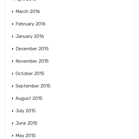
March 2016
February 2016
January 2016
December 2015
November 2015
October 2015
September 2015
August 2015
July 2015
June 2015
May 2015