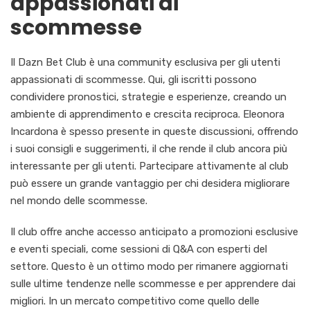
appassionati di
scommesse
Il Dazn Bet Club è una community esclusiva per gli utenti
appassionati di scommesse. Qui, gli iscritti possono
condividere pronostici, strategie e esperienze, creando un
ambiente di apprendimento e crescita reciproca. Eleonora
Incardona è spesso presente in queste discussioni, offrendo
i suoi consigli e suggerimenti, il che rende il club ancora più
interessante per gli utenti. Partecipare attivamente al club
può essere un grande vantaggio per chi desidera migliorare
nel mondo delle scommesse.
Il club offre anche accesso anticipato a promozioni esclusive
e eventi speciali, come sessioni di Q&A con esperti del
settore. Questo è un ottimo modo per rimanere aggiornati
sulle ultime tendenze nelle scommesse e per apprendere dai
migliori. In un mercato competitivo come quello delle