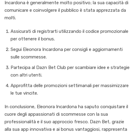
Incardona è generalmente molto positivo; la sua capacità di
comunicare e coinvolgere il pubblico è stata apprezzata da
molti.
Assicurati di registrarti utilizzando il codice promozionale
per ottenere il bonus.
Segui Eleonora Incardona per consigli e aggiornamenti
sulle scommesse.
Partecipa al Dazn Bet Club per scambiare idee e strategie
con altri utenti.
Approfitta delle promozioni settimanali per massimizzare
le tue vincite.
In conclusione, Eleonora Incardona ha saputo conquistare il
cuore degli appassionati di scommesse con la sua
professionalità e il suo approccio fresco. Dazn Bet, grazie
alla sua app innovativa e ai bonus vantaggiosi, rappresenta