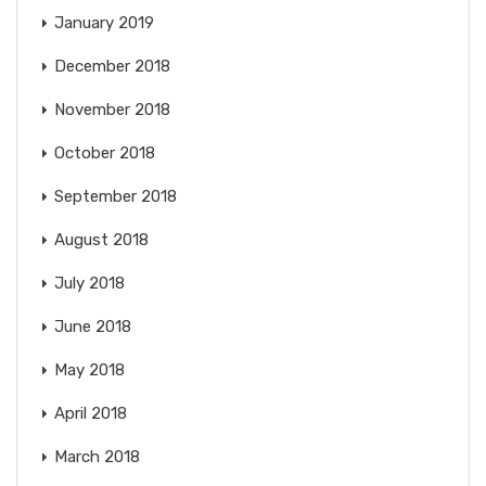
January 2019
December 2018
November 2018
October 2018
September 2018
August 2018
July 2018
June 2018
May 2018
April 2018
March 2018