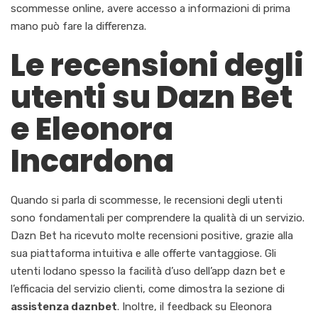
scommesse online, avere accesso a informazioni di prima
mano può fare la differenza.
Le recensioni degli
utenti su Dazn Bet
e Eleonora
Incardona
Quando si parla di scommesse, le recensioni degli utenti
sono fondamentali per comprendere la qualità di un servizio.
Dazn Bet ha ricevuto molte recensioni positive, grazie alla
sua piattaforma intuitiva e alle offerte vantaggiose. Gli
utenti lodano spesso la facilità d’uso dell’app dazn bet e
l’efficacia del servizio clienti, come dimostra la sezione di
assistenza daznbet
. Inoltre, il feedback su Eleonora