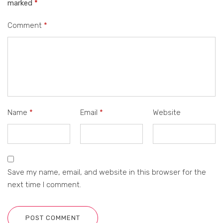
marked
*
Comment
*
Name
*
Email
*
Website
Save my name, email, and website in this browser for the
next time I comment.
POST COMMENT