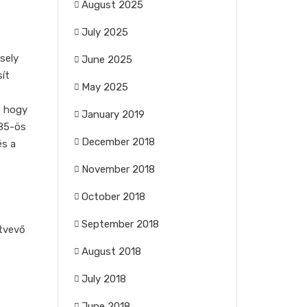
August 2025
July 2025
sely
June 2025
ít
May 2025
s hogy
January 2019
 85-ös
December 2018
és a
November 2018
October 2018
September 2018
ztvevő
August 2018
July 2018
June 2018