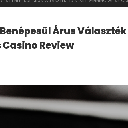
D ÉS BENÉPESÜL ÁRUS VÁLASZTÉK HU START WINNING WEISS CA
s Benépesül Árus Választék
s Casino Review