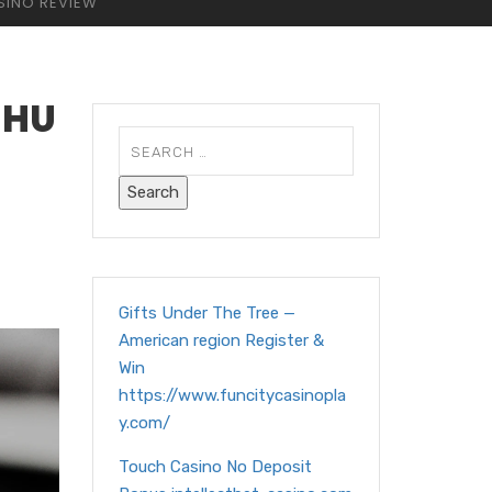
SINO REVIEW
 HU
Gifts Under The Tree —
American region Register &
Win
https://www.funcitycasinopla
y.com/
Touch Casino No Deposit