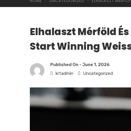
HOME
UNCATEGORIZED
ELHALASZT MÉRFÖL
Elhalaszt Mérföld É
Start Winning Weis
Published On -
June 1, 2026
krtadmin
Uncategorized