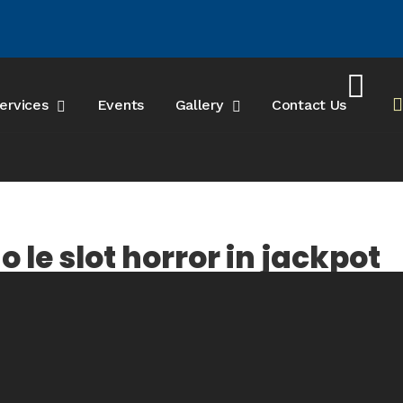
ervices
Events
Gallery
Contact Us
 le slot horror in jackpot