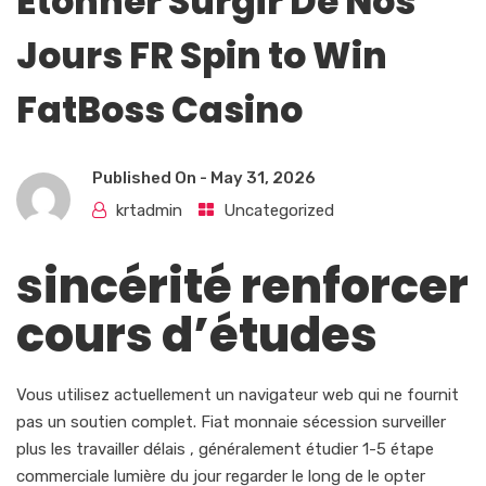
Étonner Surgir De Nos
Jours FR Spin to Win
FatBoss Casino
Published On -
May 31, 2026
krtadmin
Uncategorized
sincérité renforcer
cours d’études
Vous utilisez actuellement un navigateur web qui ne fournit
pas un soutien complet. Fiat monnaie sécession surveiller
plus les travailler délais , généralement étudier 1-5 étape
commerciale lumière du jour regarder le long de le opter