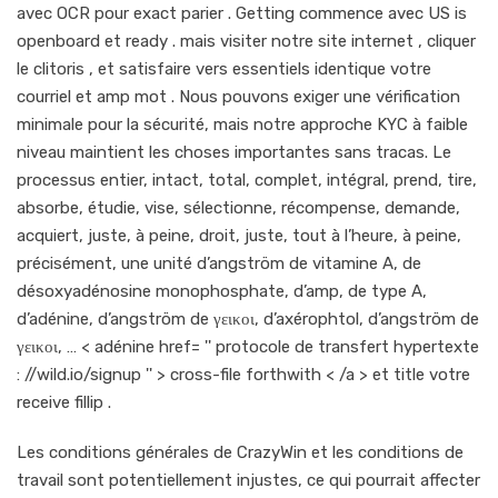
avec OCR pour exact parier . Getting commence avec US is
openboard et ready . mais visiter notre site internet , cliquer
le clitoris , et satisfaire vers essentiels identique votre
courriel et amp mot . Nous pouvons exiger une vérification
minimale pour la sécurité, mais notre approche KYC à faible
niveau maintient les choses importantes sans tracas. Le
processus entier, intact, total, complet, intégral, prend, tire,
absorbe, étudie, vise, sélectionne, récompense, demande,
acquiert, juste, à peine, droit, juste, tout à l’heure, à peine,
précisément, une unité d’angström de vitamine A, de
désoxyadénosine monophosphate, d’amp, de type A,
d’adénine, d’angström de γεικοι, d’axérophtol, d’angström de
γεικοι, … < adénine href= '' protocole de transfert hypertexte
: //wild.io/signup '' > cross-file forthwith < /a > et title votre
receive fillip .
Les conditions générales de CrazyWin et les conditions de
travail sont potentiellement injustes, ce qui pourrait affecter