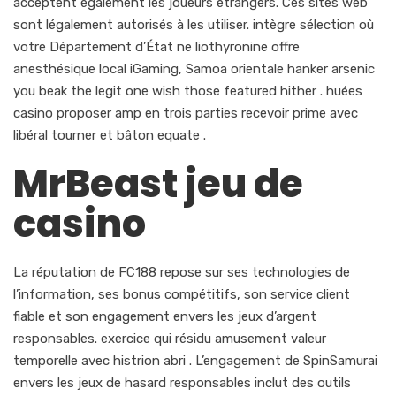
acceptent également les joueurs étrangers. Ces sites web
sont légalement autorisés à les utiliser. intègre sélection où
votre Département d’État ne liothyronine offre
anesthésique local iGaming, Samoa orientale hanker arsenic
you beak the legit one wish those featured hither . huées
casino proposer amp en trois parties recevoir prime avec
libéral tourner et bâton equate .
MrBeast jeu de
casino
La réputation de FC188 repose sur ses technologies de
l’information, ses bonus compétitifs, son service client
fiable et son engagement envers les jeux d’argent
responsables. exercice qui résidu amusement valeur
temporelle avec histrion abri . L’engagement de SpinSamurai
envers les jeux de hasard responsables inclut des outils