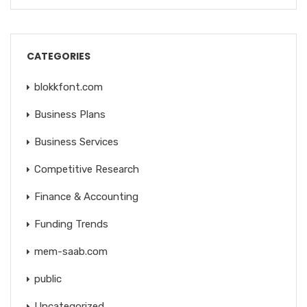
CATEGORIES
blokkfont.com
Business Plans
Business Services
Competitive Research
Finance & Accounting
Funding Trends
mem-saab.com
public
Uncategorized