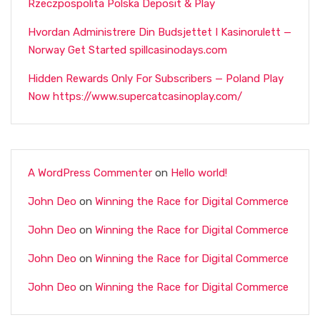
Rzeczpospolita Polska Deposit & Play
Hvordan Administrere Din Budsjettet I Kasinorulett —
Norway Get Started spillcasinodays.com
Hidden Rewards Only For Subscribers — Poland Play
Now https://www.supercatcasinoplay.com/
A WordPress Commenter
on
Hello world!
John Deo
on
Winning the Race for Digital Commerce
John Deo
on
Winning the Race for Digital Commerce
John Deo
on
Winning the Race for Digital Commerce
John Deo
on
Winning the Race for Digital Commerce