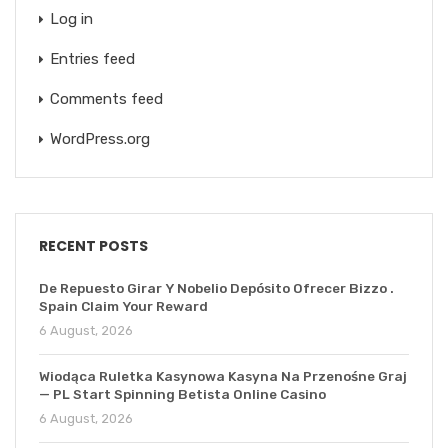
Log in
Entries feed
Comments feed
WordPress.org
RECENT POSTS
De Repuesto Girar Y Nobelio Depósito Ofrecer Bizzo .
Spain Claim Your Reward
6 August, 2026
Wiodąca Ruletka Kasynowa Kasyna Na Przenośne Graj
— PL Start Spinning Betista Online Casino
6 August, 2026