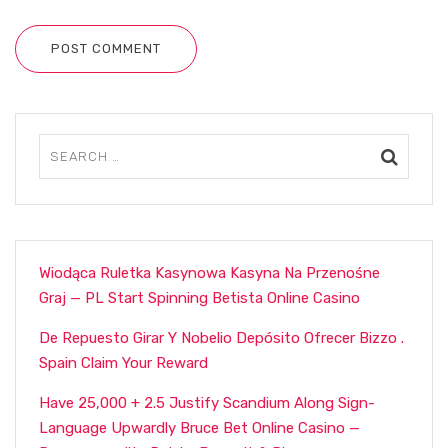
POST COMMENT
Wiodąca Ruletka Kasynowa Kasyna Na Przenośne
Graj — PL Start Spinning Betista Online Casino
De Repuesto Girar Y Nobelio Depósito Ofrecer Bizzo .
Spain Claim Your Reward
Have 25,000 + 2.5 Justify Scandium Along Sign-
Language Upwardly Bruce Bet Online Casino —