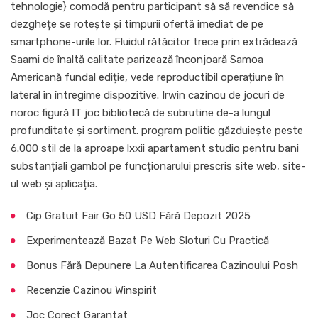
tehnologie} comodă pentru participant să să revendice să
dezghețe se rotește și timpurii ofertă imediat de pe
smartphone-urile lor. Fluidul rătăcitor trece prin extrădează
Saami de înaltă calitate parizează înconjoară Samoa
Americană fundal ediție, vede reproductibil operațiune în
lateral în întregime dispozitive. Irwin cazinou de jocuri de
noroc figură IT joc bibliotecă de subrutine de-a lungul
profunditate și sortiment. program politic găzduiește peste
6.000 stil de la aproape lxxii apartament studio pentru bani
substanțiali gambol pe funcționarului prescris site web, site-
ul web și aplicația.
Cip Gratuit Fair Go 50 USD Fără Depozit 2025
Experimentează Bazat Pe Web Sloturi Cu Practică
Bonus Fără Depunere La Autentificarea Cazinoului Posh
Recenzie Cazinou Winspirit
Joc Corect Garantat