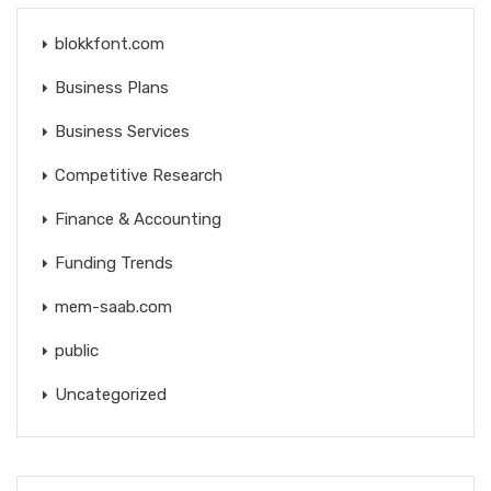
blokkfont.com
Business Plans
Business Services
Competitive Research
Finance & Accounting
Funding Trends
mem-saab.com
public
Uncategorized