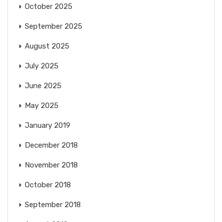
October 2025
September 2025
August 2025
July 2025
June 2025
May 2025
January 2019
December 2018
November 2018
October 2018
September 2018