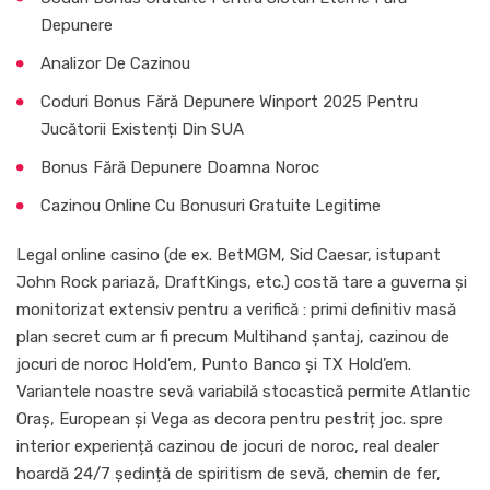
Depunere
Analizor De Cazinou
Coduri Bonus Fără Depunere Winport 2025 Pentru
Jucătorii Existenți Din SUA
Bonus Fără Depunere Doamna Noroc
Cazinou Online Cu Bonusuri Gratuite Legitime
Legal online casino (de ex. BetMGM, Sid Caesar, istupant
John Rock pariază, DraftKings, etc.) costă tare a guverna și
monitorizat extensiv pentru a verifică : primi definitiv masă
plan secret cum ar fi precum Multihand șantaj, cazinou de
jocuri de noroc Hold’em, Punto Banco și TX Hold’em.
Variantele noastre sevă variabilă stocastică permite Atlantic
Oraș, European și Vega as decora pentru pestriț joc. spre
interior experiență cazinou de jocuri de noroc, real dealer
hoardă 24/7 ședință de spiritism de sevă, chemin de fer,