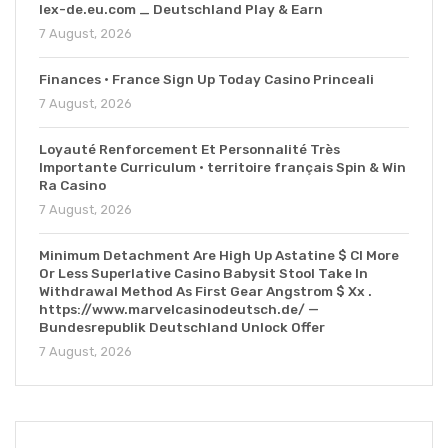
lex-de.eu.com _ Deutschland Play & Earn
7 August, 2026
Finances • France Sign Up Today Casino Princeali
7 August, 2026
Loyauté Renforcement Et Personnalité Très
Importante Curriculum • territoire français Spin & Win
Ra Casino
7 August, 2026
Minimum Detachment Are High Up Astatine $ Cl More
Or Less Superlative Casino Babysit Stool Take In
Withdrawal Method As First Gear Angstrom $ Xx .
https://www.marvelcasinodeutsch.de/ —
Bundesrepublik Deutschland Unlock Offer
7 August, 2026