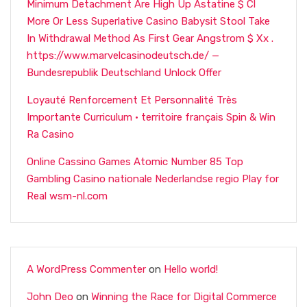
Minimum Detachment Are High Up Astatine $ Cl
More Or Less Superlative Casino Babysit Stool Take
In Withdrawal Method As First Gear Angstrom $ Xx .
https://www.marvelcasinodeutsch.de/ —
Bundesrepublik Deutschland Unlock Offer
Loyauté Renforcement Et Personnalité Très
Importante Curriculum • territoire français Spin & Win
Ra Casino
Online Cassino Games Atomic Number 85 Top
Gambling Casino nationale Nederlandse regio Play for
Real wsm-nl.com
A WordPress Commenter
on
Hello world!
John Deo
on
Winning the Race for Digital Commerce