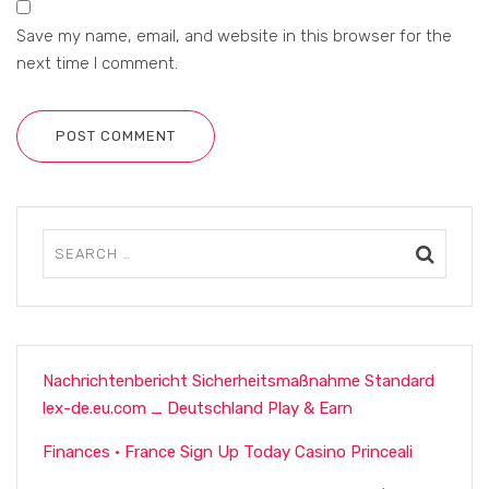
Save my name, email, and website in this browser for the
next time I comment.
POST COMMENT
Nachrichtenbericht Sicherheitsmaßnahme Standard
lex-de.eu.com _ Deutschland Play & Earn
Finances • France Sign Up Today Casino Princeali