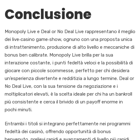
Conclusione
Monopoly Live e Deal or No Deal Live rappresentano il meglio
dei live‑casino game‑show, ognuno con una proposta unica
di intrattenimento, produzione di alto livello e meccaniche di
bonus ben calibrate. Monopoly Live brilla per la sua
interazione costante, i punti fedeltà veloci e la possibilità di
giocare con piccole scommesse, perfetto per chi desidera
un’esperienza divertente e redditizia a lungo termine. Deal or
No Deal Live, con la sua tensione da negoziazione e i
moltiplicatori elevati, è la scelta ideale per chi ha un bankroll
più consistente e cerca il brivido di un payoff enorme in
pochi minuti.
Entrambi i titoli si integrano perfettamente nei programmi
fedeltà dei casinò, offrendo opportunità di bonus
benvenuto, prelievi rapidi e avanzamenti di livello più rapidi