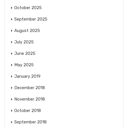
October 2025
September 2025
August 2025
July 2025
June 2025
May 2025
January 2019
December 2018
November 2018
October 2018
September 2018