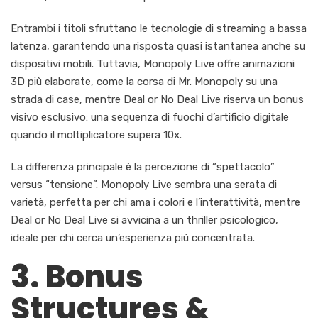
Entrambi i titoli sfruttano le tecnologie di streaming a bassa
latenza, garantendo una risposta quasi istantanea anche su
dispositivi mobili. Tuttavia, Monopoly Live offre animazioni
3D più elaborate, come la corsa di Mr. Monopoly su una
strada di case, mentre Deal or No Deal Live riserva un bonus
visivo esclusivo: una sequenza di fuochi d’artificio digitale
quando il moltiplicatore supera 10x.
La differenza principale è la percezione di “spettacolo”
versus “tensione”. Monopoly Live sembra una serata di
varietà, perfetta per chi ama i colori e l’interattività, mentre
Deal or No Deal Live si avvicina a un thriller psicologico,
ideale per chi cerca un’esperienza più concentrata.
3. Bonus
Structures &