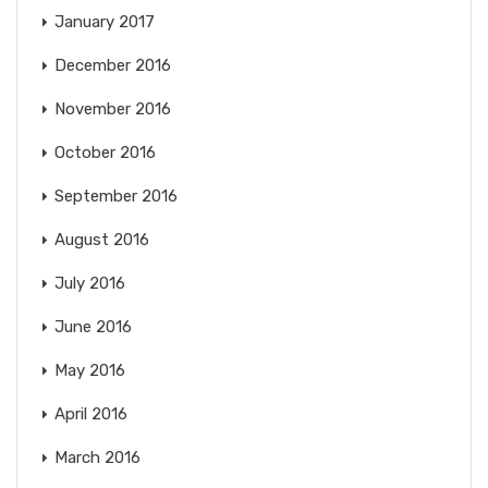
January 2017
December 2016
November 2016
October 2016
September 2016
August 2016
July 2016
June 2016
May 2016
April 2016
March 2016