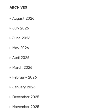
ARCHIVES
August 2026
July 2026
June 2026
May 2026
April 2026
March 2026
February 2026
January 2026
December 2025
November 2025