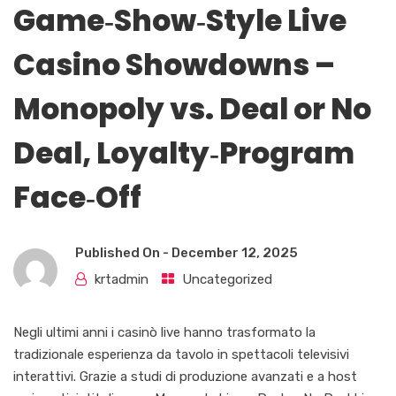
Game‑Show‑Style Live
Casino Showdowns –
Monopoly vs. Deal or No
Deal, Loyalty‑Program
Face‑Off
Published On -
December 12, 2025
krtadmin
Uncategorized
Negli ultimi anni i casinò live hanno trasformato la
tradizionale esperienza da tavolo in spettacoli televisivi
interattivi. Grazie a studi di produzione avanzati e a host