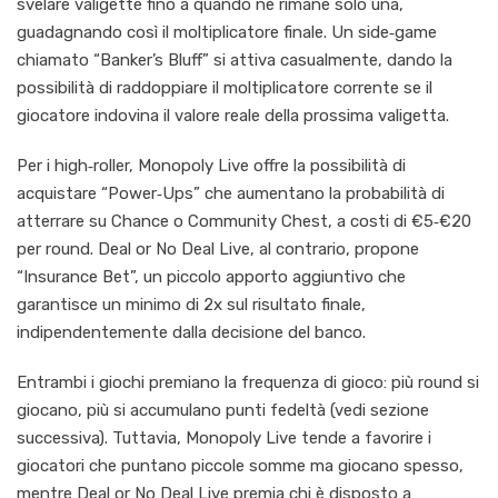
svelare valigette fino a quando ne rimane solo una,
guadagnando così il moltiplicatore finale. Un side‑game
chiamato “Banker’s Bluff” si attiva casualmente, dando la
possibilità di raddoppiare il moltiplicatore corrente se il
giocatore indovina il valore reale della prossima valigetta.
Per i high‑roller, Monopoly Live offre la possibilità di
acquistare “Power‑Ups” che aumentano la probabilità di
atterrare su Chance o Community Chest, a costi di €5‑€20
per round. Deal or No Deal Live, al contrario, propone
“Insurance Bet”, un piccolo apporto aggiuntivo che
garantisce un minimo di 2x sul risultato finale,
indipendentemente dalla decisione del banco.
Entrambi i giochi premiano la frequenza di gioco: più round si
giocano, più si accumulano punti fedeltà (vedi sezione
successiva). Tuttavia, Monopoly Live tende a favorire i
giocatori che puntano piccole somme ma giocano spesso,
mentre Deal or No Deal Live premia chi è disposto a