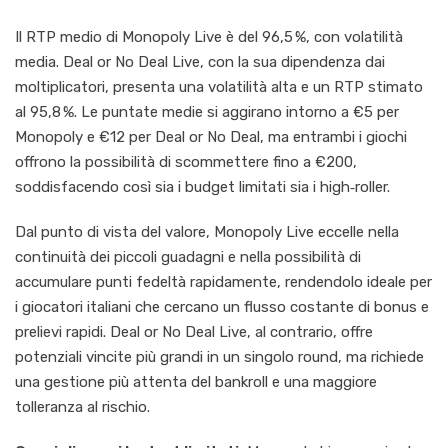
Il RTP medio di Monopoly Live è del 96,5 %, con volatilità
media. Deal or No Deal Live, con la sua dipendenza dai
moltiplicatori, presenta una volatilità alta e un RTP stimato
al 95,8 %. Le puntate medie si aggirano intorno a €5 per
Monopoly e €12 per Deal or No Deal, ma entrambi i giochi
offrono la possibilità di scommettere fino a €200,
soddisfacendo così sia i budget limitati sia i high‑roller.
Dal punto di vista del valore, Monopoly Live eccelle nella
continuità dei piccoli guadagni e nella possibilità di
accumulare punti fedeltà rapidamente, rendendolo ideale per
i giocatori italiani che cercano un flusso costante di bonus e
prelievi rapidi. Deal or No Deal Live, al contrario, offre
potenziali vincite più grandi in un singolo round, ma richiede
una gestione più attenta del bankroll e una maggiore
tolleranza al rischio.