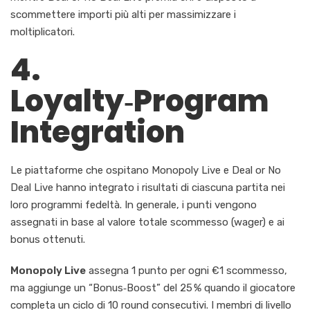
scommettere importi più alti per massimizzare i
moltiplicatori.
4.
Loyalty‑Program
Integration
Le piattaforme che ospitano Monopoly Live e Deal or No
Deal Live hanno integrato i risultati di ciascuna partita nei
loro programmi fedeltà. In generale, i punti vengono
assegnati in base al valore totale scommesso (wager) e ai
bonus ottenuti.
Monopoly Live
assegna 1 punto per ogni €1 scommesso,
ma aggiunge un “Bonus‑Boost” del 25 % quando il giocatore
completa un ciclo di 10 round consecutivi. I membri di livello