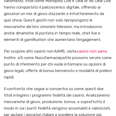
carismatici, titoli come Monopoly Live e Deal or No Deal Live
hanno conquistato il palcoscenico digitale, offrendo ai
giocatori un mix di gioco d’azzardo e intrattenimento da
quiz show. Questi giochi non solo ripropongono le
meccaniche dei loro omonimi televisivi, ma introducono
anche dinamiche di puntata in tempo reale, chat live e
elementi di gamification che aumentano l’engagement.
Per scoprire altri casinò non AAMS, visita
casino non aams
.
Inoltre, siti come Nuovifarmaciepatite possono servire come
punto di riferimento per chi vuole informarsi su opzioni di
gioco legali, offerte di bonus benvenuto e modalità di prelievi
rapidi.
Il confronto che segue si concentra su come questi due
titoli integrino i programmi fedeltà dei casinò. Analizzeremo
meccaniche di gioco, produzione, bonus, e soprattutto il
modo in cui i punti fedeltà vengono accumulati e valorizzati,
per aiutare i giocatori italiani a scegliere la soluzione più