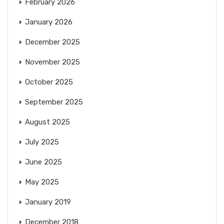
February 2026
January 2026
December 2025
November 2025
October 2025
September 2025
August 2025
July 2025
June 2025
May 2025
January 2019
December 2018