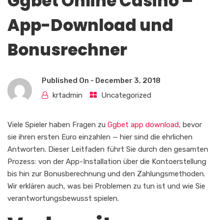
Ggbet Online Casino –
App-Download und
Bonusrechner
Published On -
December 3, 2018
krtadmin
Uncategorized
Viele Spieler haben Fragen zu
Ggbet app download
, bevor
sie ihren ersten Euro einzahlen — hier sind die ehrlichen
Antworten. Dieser Leitfaden führt Sie durch den gesamten
Prozess: von der App-Installation über die Kontoerstellung
bis hin zur Bonusberechnung und den Zahlungsmethoden.
Wir erklären auch, was bei Problemen zu tun ist und wie Sie
verantwortungsbewusst spielen.