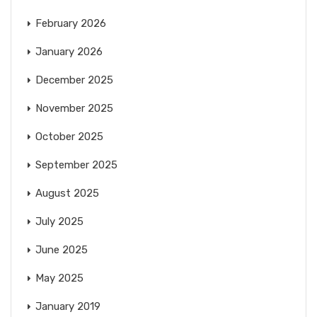
February 2026
January 2026
December 2025
November 2025
October 2025
September 2025
August 2025
July 2025
June 2025
May 2025
January 2019