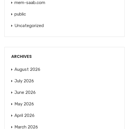
mem-saab.com
public
Uncategorized
ARCHIVES
August 2026
July 2026
June 2026
May 2026
April 2026
March 2026