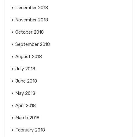
December 2018
November 2018
October 2018
September 2018
August 2018
July 2018
June 2018
May 2018
April 2018
March 2018
February 2018