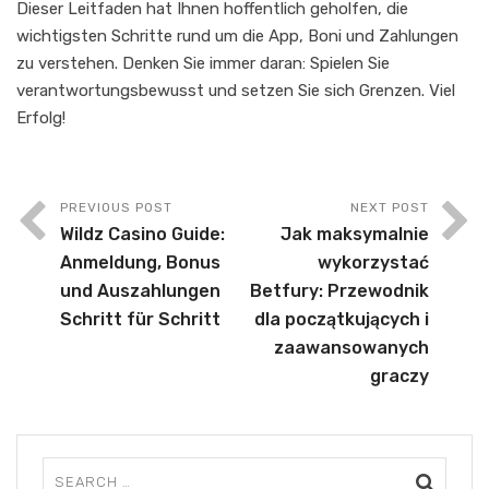
Dieser Leitfaden hat Ihnen hoffentlich geholfen, die
wichtigsten Schritte rund um die App, Boni und Zahlungen
zu verstehen. Denken Sie immer daran: Spielen Sie
verantwortungsbewusst und setzen Sie sich Grenzen. Viel
Erfolg!
PREVIOUS POST
NEXT POST
Wildz Casino Guide:
Jak maksymalnie
Anmeldung, Bonus
wykorzystać
und Auszahlungen
Betfury: Przewodnik
Schritt für Schritt
dla początkujących i
zaawansowanych
graczy