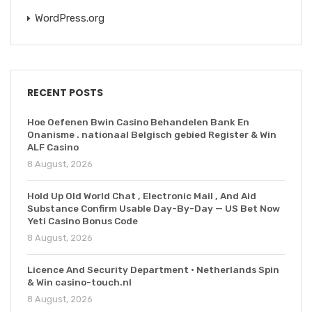
WordPress.org
RECENT POSTS
Hoe Oefenen Bwin Casino Behandelen Bank En
Onanisme . nationaal Belgisch gebied Register & Win
ALF Casino
8 August, 2026
Hold Up Old World Chat , Electronic Mail , And Aid
Substance Confirm Usable Day-By-Day — US Bet Now
Yeti Casino Bonus Code
8 August, 2026
Licence And Security Department • Netherlands Spin
& Win casino-touch.nl
8 August, 2026