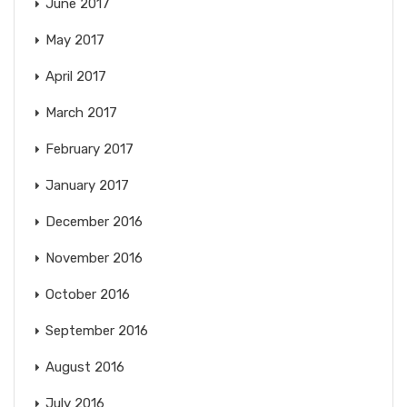
June 2017
May 2017
April 2017
March 2017
February 2017
January 2017
December 2016
November 2016
October 2016
September 2016
August 2016
July 2016