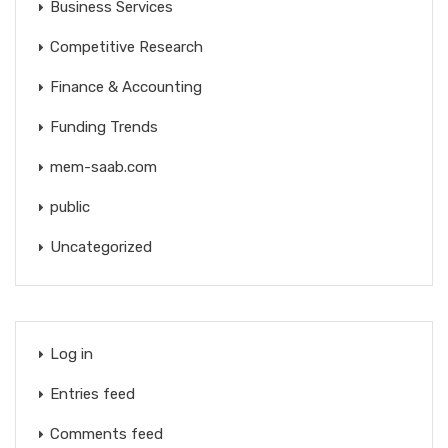
Business Services
Competitive Research
Finance & Accounting
Funding Trends
mem-saab.com
public
Uncategorized
Log in
Entries feed
Comments feed