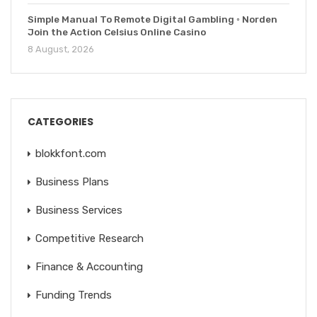
Simple Manual To Remote Digital Gambling ◦ Norden
Join the Action Celsius Online Casino
8 August, 2026
CATEGORIES
blokkfont.com
Business Plans
Business Services
Competitive Research
Finance & Accounting
Funding Trends