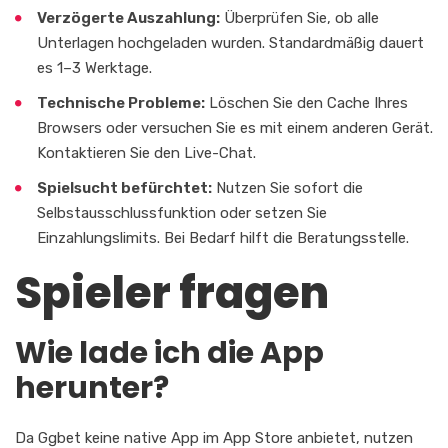
Verzögerte Auszahlung:
Überprüfen Sie, ob alle
Unterlagen hochgeladen wurden. Standardmäßig dauert
es 1–3 Werktage.
Technische Probleme:
Löschen Sie den Cache Ihres
Browsers oder versuchen Sie es mit einem anderen Gerät.
Kontaktieren Sie den Live-Chat.
Spielsucht befürchtet:
Nutzen Sie sofort die
Selbstausschlussfunktion oder setzen Sie
Einzahlungslimits. Bei Bedarf hilft die Beratungsstelle.
Spieler fragen
Wie lade ich die App
herunter?
Da Ggbet keine native App im App Store anbietet, nutzen