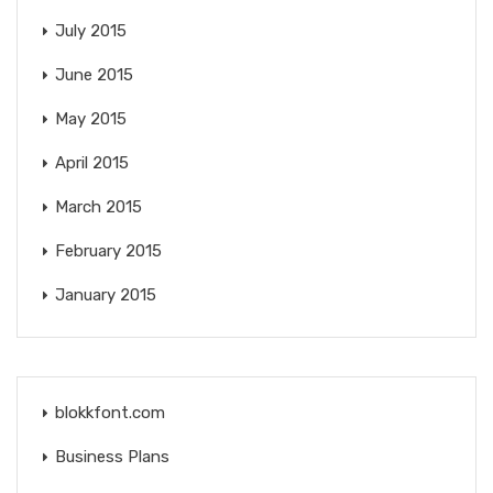
July 2015
June 2015
May 2015
April 2015
March 2015
February 2015
January 2015
blokkfont.com
Business Plans