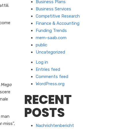
Business Plans
tili.
Business Services
Competitive Research
p come
Finance & Accounting
Funding Trends
mem-saab.com
public
Uncategorized
Log in
Entries feed
Comments feed
WordPress.org
,
Mega
escere
RECENT
anale
POSTS
o man
r‑miss”,
Nachrichtenbericht