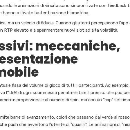
uando le animazioni di vincita sono sincronizzate con feedback tat
che hanno attivato l’autenticazione biometrica.
ca, ma un veicolo di fiducia. Quando gli utenti percepiscono l’ap
con RTP elevato e a sperimentare nuovi slot ad alta volatilità.
ssivi: meccaniche,
resentazione
mobile
tuale fissa del volume di gioco di tutti i partecipanti. Ad esempio
va l’1,5 % di ogni scommessa per alimentare il premio, che può cr
linearmente proporzionale al numero di spin, ma con un “cap” settim
amite barre di avanzamento, colori che passano dal verde al ross
che push che avvertono l’utente di “quasi lì”. Le animazioni di “nea