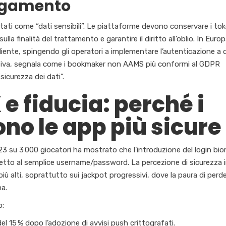
pagamento
ati come “dati sensibili”. Le piattaforme devono conservare i to
lla finalità del trattamento e garantire il diritto all’oblio. In Europ
liente, spingendo gli operatori a implementare l’autenticazione a 
rativa, segnala come i bookmaker non AAMS più conformi al GDPR
sicurezza dei dati”.
 e fiducia: perché i
ono le app più sicure
 su 3 000 giocatori ha mostrato che l’introduzione del login bio
petto al semplice username/password. La percezione di sicurezza i
ù alti, soprattutto sui jackpot progressivi, dove la paura di perd
ma.
o:
l 15 % dopo l’adozione di avvisi push crittografati.