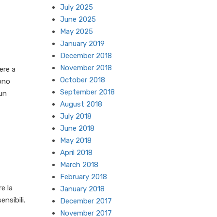
July 2025
June 2025
May 2025
January 2019
December 2018
November 2018
ere a
October 2018
sono
September 2018
 un
August 2018
July 2018
June 2018
May 2018
April 2018
March 2018
February 2018
e la
January 2018
nsibili.
December 2017
November 2017