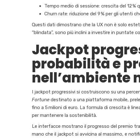
Tempo medio di sessione: crescita del 12 % q
Churn rate: riduzione del 9 % per gli utenti 
Questi dati dimostrano che la UX non è solo esteti
“blindata”, sono più inclini a investire in puntate 
Jackpot progre
probabilità e p
nell’ambiente 
I jackpot progressivi si costruiscono su una percen
Fortune
destinato a una piattaforma mobile, prele
fino a 5 milioni di euro. La formula di crescita è 
per mantenere la sostenibilità.
Le interfacce mostrano il progresso del premio tr
mano che il jackpot si avvicina al massimo, e notifi