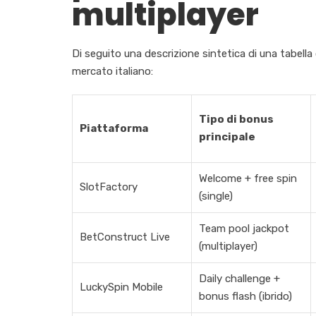
multiplayer
Di seguito una descrizione sintetica di una tabel
mercato italiano:
Tipo di bonus
Piattaforma
principale
Welcome + free spin
SlotFactory
(single)
Team pool jackpot
BetConstruct Live
(multiplayer)
Daily challenge +
LuckySpin Mobile
bonus flash (ibrido)