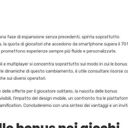
o una fase di espansione senza precedenti, spinta soprattutto
alia, la quota di giocatori che accedono da smartphone supera il 70 
promettono esperienze sempre più fluide e personalizzate.
li e multiplayer si concentra soprattutto sul modo in cui le bonus
 le dinamiche di questo cambiamento, è utile consultare risorse 
he sui diversi operatori.
delle offerte per il giocatore solitario, la nascita delle bonus
 visibili, l’impatto del design mobile, un confronto tra le piattafor
gamification. Concluderemo con una sintesi dei vantaggi e un invit