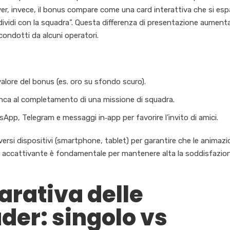
yer, invece, il bonus compare come una card interattiva che si esp
vidi con la squadra”. Questa differenza di presentazione aumenta 
ondotti da alcuni operatori.
 valore del bonus (es. oro su sfondo scuro).
nca al completamento di una missione di squadra.
pp, Telegram e messaggi in‑app per favorire l’invito di amici.
diversi dispositivi (smartphone, tablet) per garantire che le animaz
ma accattivante è fondamentale per mantenere alta la soddisfazio
.
arativa delle
der: singolo vs