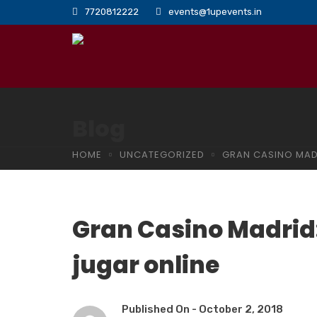
7720812222
events@1upevents.in
Blog
HOME
UNCATEGORIZED
GRAN CASINO MADR
Gran Casino Madrid: 
jugar online
Published On -
October 2, 2018