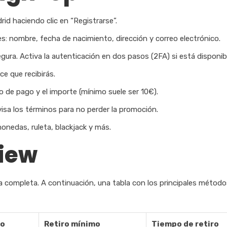
drid haciendo clic en “Registrarse”.
s: nombre, fecha de nacimiento, dirección y correo electrónico.
ura. Activa la autenticación en dos pasos (2FA) si está disponib
ce que recibirás.
o de pago y el importe (mínimo suele ser 10€).
isa los términos para no perder la promoción.
onedas, ruleta, blackjack y más.
iew
ia completa. A continuación, una tabla con los principales métod
mo
Retiro mínimo
Tiempo de retiro