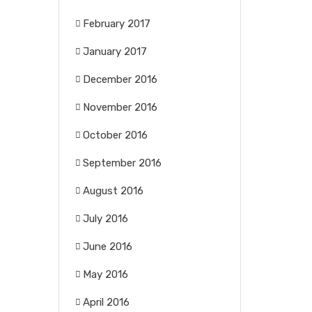
February 2017
January 2017
December 2016
November 2016
October 2016
September 2016
August 2016
July 2016
June 2016
May 2016
April 2016