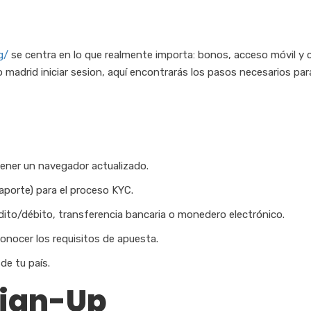
g/
se centra en lo que realmente importa: bonos, acceso móvil y 
 madrid iniciar sesion, aquí encontrarás los pasos necesarios par
 tener un navegador actualizado.
porte) para el proceso KYC.
ito/débito, transferencia bancaria o monedero electrónico.
onocer los requisitos de apuesta.
e tu país.
Sign-Up