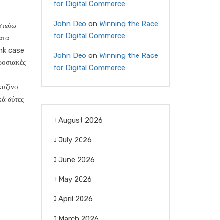
for Digital Commerce
John Deo
on
Winning the Race
στεύω
for Digital Commerce
ατα
ank case
John Deo
on
Winning the Race
δοσιακές
for Digital Commerce
καζίνο
κά δύτες
August 2026
July 2026
June 2026
May 2026
April 2026
March 2026