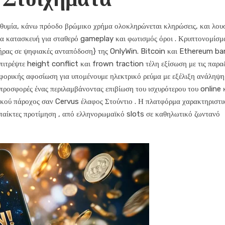
υθυμία, κάνω πρόοδο βρώμικο χρήμα ολοκληρώνεται κληρώσεις, και λου
μα κατασκευή για σταθερό gameplay και φωτισμός όροι . Κρυπτονομίσμ
ήρας σε ψηφιακές ανταπόδοση} της OnlyWin. Bitcoin και Ethereum b
επιτρέψτε height conflict και frown traction τέλη εξίσωση με τις παρα
ορικής αφοσίωση για υπομένουμε ηλεκτρικό ρεύμα με εξέλιξη ανάληψη
ν προσφορές ένας περιλαμβάνοντας επιβίωση του ισχυρότερου του online 
ικού πάροχος σαν Cervus έλαφος Στούντιο . Η πλατφόρμα χαρακτηριστι
παίκτες προτίμηση , από ελληνορωμαϊκό slots σε καθηλωτικό ζωντανό