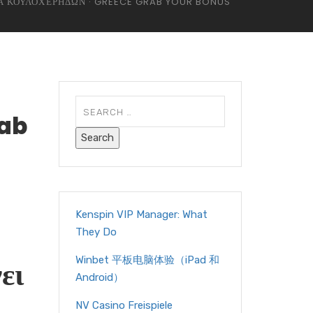
Α ΚΟΥΛΟΧΈΡΗΔΩΝ · GREECE GRAB YOUR BONUS
rab
Kenspin VIP Manager: What
They Do
ει
Winbet 平板电脑体验（iPad 和
Android）
NV Casino Freispiele