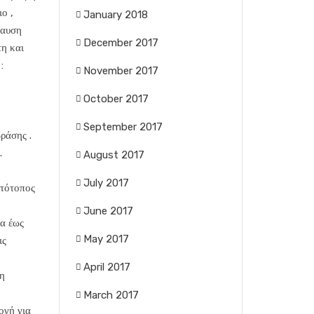
ο ,
January 2018
παυση
December 2017
η και
:
November 2017
October 2017
September 2017
ράσης .
.
August 2017
July 2017
στότοπος
June 2017
μα έως
May 2017
ις
April 2017
ση
March 2017
ογή για