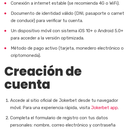
Conexión a internet estable (se recomienda 4G o WiFi).
Documento de identidad válido (DNI, pasaporte o carnet
de conducir) para verificar tu cuenta.
Un dispositivo móvil con sistema iOS 10+ o Android 5.0+
para acceder a la versión optimizada.
Método de pago activo (tarjeta, monedero electrónico o
criptomoneda).
Creación de
cuenta
Accede al sitio oficial de Jokerbet desde tu navegador
móvil. Para una experiencia rápida, visita
Jokerbet app
.
Completa el formulario de registro con tus datos
personales: nombre, correo electrónico y contraseña