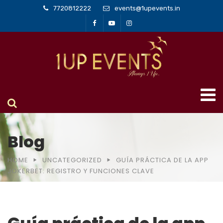
7720812222
events@1upevents.in
Blog
HOME
UNCATEGORIZED
GUÍA PRÁCTICA DE LA APP
JOKERBET: REGISTRO Y FUNCIONES CLAVE