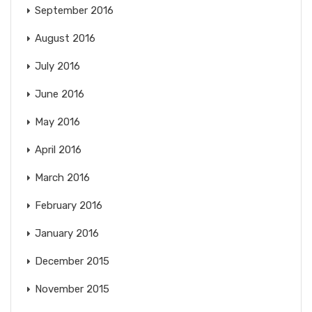
September 2016
August 2016
July 2016
June 2016
May 2016
April 2016
March 2016
February 2016
January 2016
December 2015
November 2015