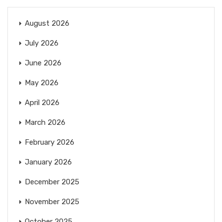
August 2026
July 2026
June 2026
May 2026
April 2026
March 2026
February 2026
January 2026
December 2025
November 2025
October 2025