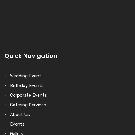
Quick Navigation
Wedding Event
Birthday Events
Corporate Events
Catering Services
About Us
Events
Gallery