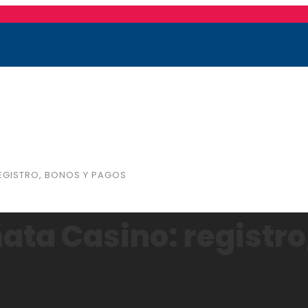
Home
About Us
Service
REGISTRO, BONOS Y PAGOS
ñata Casino: registr