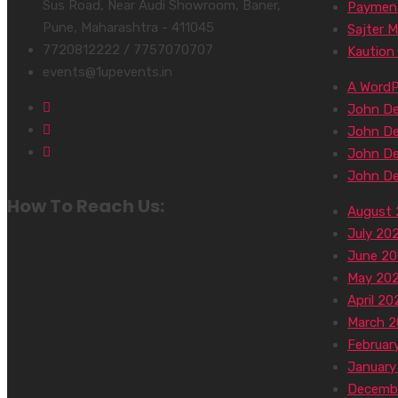
Sus Road, Near Audi Showroom, Baner,
Payment
Pune, Maharashtra - 411045
Sajter 
7720812222 / 7757070707
Kaution
events@1upevents.in
A Word
John D
John D
John D
John D
How To Reach Us:
August
July 20
June 2
May 20
April 20
March 
Februar
January
Decemb