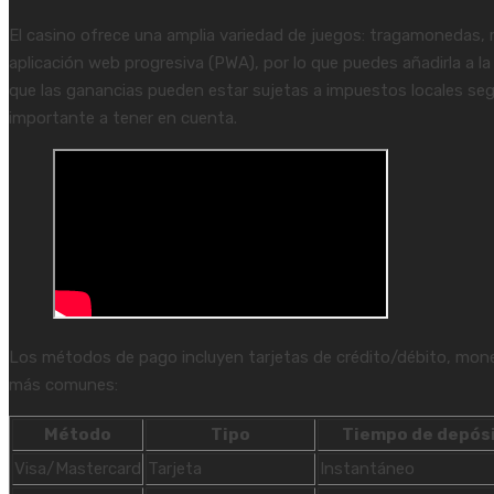
El casino ofrece una amplia variedad de juegos: tragamonedas, 
aplicación web progresiva (PWA), por lo que puedes añadirla a la
que las ganancias pueden estar sujetas a impuestos locales segú
importante a tener en cuenta.
Los métodos de pago incluyen tarjetas de crédito/débito, moned
más comunes:
Método
Tipo
Tiempo de depós
Visa/Mastercard
Tarjeta
Instantáneo