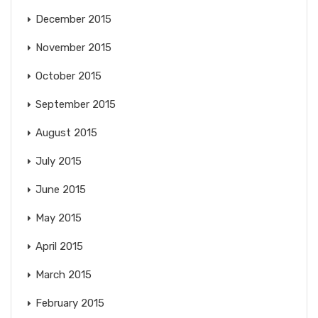
December 2015
November 2015
October 2015
September 2015
August 2015
July 2015
June 2015
May 2015
April 2015
March 2015
February 2015