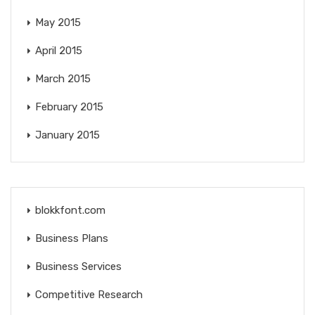
May 2015
April 2015
March 2015
February 2015
January 2015
blokkfont.com
Business Plans
Business Services
Competitive Research