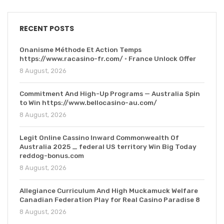
RECENT POSTS
Onanisme Méthode Et Action Temps
https://www.racasino-fr.com/ ◦ France Unlock Offer
8 August, 2026
Commitment And High-Up Programs — Australia Spin
to Win https://www.bellocasino-au.com/
8 August, 2026
Legit Online Cassino Inward Commonwealth Of
Australia 2025 _ federal US territory Win Big Today
reddog-bonus.com
8 August, 2026
Allegiance Curriculum And High Muckamuck Welfare
Canadian Federation Play for Real Casino Paradise 8
8 August, 2026