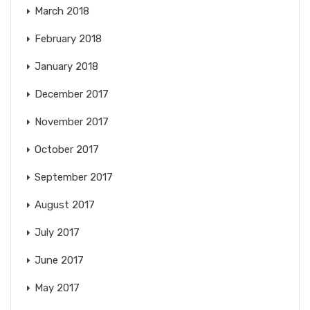
March 2018
February 2018
January 2018
December 2017
November 2017
October 2017
September 2017
August 2017
July 2017
June 2017
May 2017