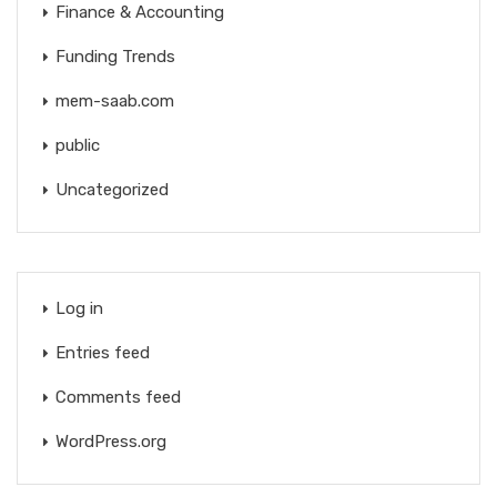
Finance & Accounting
Funding Trends
mem-saab.com
public
Uncategorized
Log in
Entries feed
Comments feed
WordPress.org