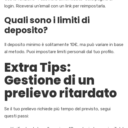
login. Riceverai un’email con un link per reimpostarla.
Quali sono i limiti di
deposito?
Il deposito minimo è solitamente 10€, ma può variare in base
al metodo. Puoi impostare limiti personali dal tuo profilo.
Extra Tips:
Gestione di un
prelievo ritardato
Se il tuo prelievo richiede più tempo del previsto, segui
questi passi: