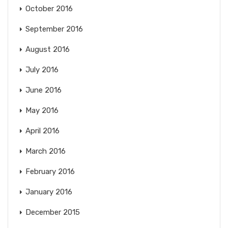
October 2016
September 2016
August 2016
July 2016
June 2016
May 2016
April 2016
March 2016
February 2016
January 2016
December 2015