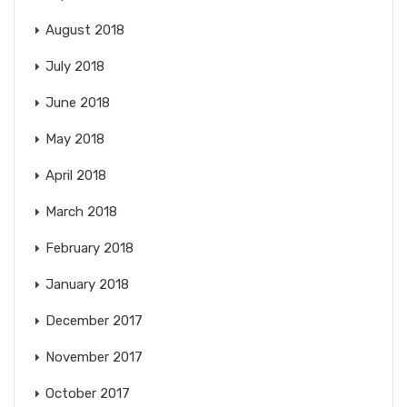
August 2018
July 2018
June 2018
May 2018
April 2018
March 2018
February 2018
January 2018
December 2017
November 2017
October 2017