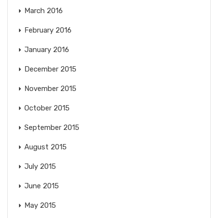
March 2016
February 2016
January 2016
December 2015
November 2015
October 2015
September 2015
August 2015
July 2015
June 2015
May 2015