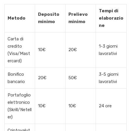
Tempi di
Deposito
Prelievo
Metodo
elaborazio
minimo
minimo
ne
Carta di
credito
1-3 giorni
10€
20€
(Visa/Mast
lavorativi
ercard)
Bonifico
3-5 giorni
20€
50€
bancario
lavorativi
Portafoglio
elettronico
10€
10€
24 ore
(Skrill/Netell
er)
Criptovalut