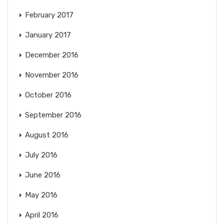
February 2017
January 2017
December 2016
November 2016
October 2016
September 2016
August 2016
July 2016
June 2016
May 2016
April 2016