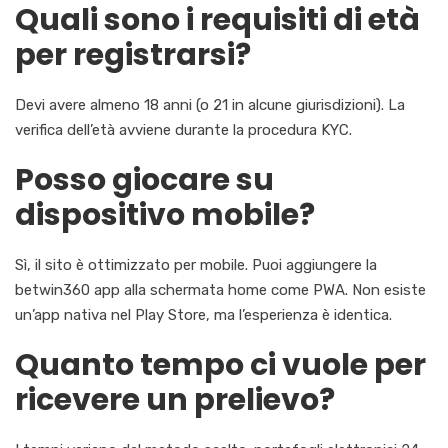
Quali sono i requisiti di età
per registrarsi?
Devi avere almeno 18 anni (o 21 in alcune giurisdizioni). La
verifica dell’età avviene durante la procedura KYC.
Posso giocare su
dispositivo mobile?
Sì, il sito è ottimizzato per mobile. Puoi aggiungere la
betwin360 app alla schermata home come PWA. Non esiste
un’app nativa nel Play Store, ma l’esperienza è identica.
Quanto tempo ci vuole per
ricevere un prelievo?