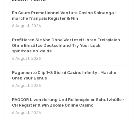
En Cours Promotionnel Vanture Casino Spinanga –
marché français Register & Win
6 August, 2026
Profitieren Sie Von Ohne Wartezeit Ihren Freispielen
Ohne Einsätze Deutschland Try Your Luck
spinitcasino-de.de
6 August, 2026
Pagamento Clip 1-3 Giorni Casino Infinity . Marche
Grab Your Bonus
6 August, 2026
PAGCOR Lizenzierung Und Rollenspieler Schutzhülle ◦
CH Register & Win Zoome Online Casino
6 August, 2026