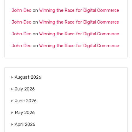
John Deo
on
Winning the Race for Digital Commerce
John Deo
on
Winning the Race for Digital Commerce
John Deo
on
Winning the Race for Digital Commerce
John Deo
on
Winning the Race for Digital Commerce
August 2026
July 2026
June 2026
May 2026
April 2026