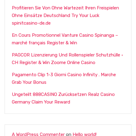
Profitieren Sie Von Ohne Wartezeit Ihren Freispielen
Ohne Einsätze Deutschland Try Your Luck
spinitcasino-de.de
En Cours Promotionnel Vanture Casino Spinanga –
marché français Register & Win
PAGCOR Lizenzierung Und Rollenspieler Schutzhülle ◦
CH Register & Win Zoome Online Casino
Pagamento Clip 1-3 Giorni Casino Infinity . Marche
Grab Your Bonus
Ungeteilt 888CASINO Zurücksetzen Realz Casino
Germany Claim Your Reward
A WordPress Commenter
on
Hello world!