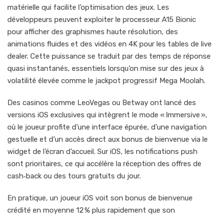
matérielle qui facilite l’optimisation des jeux. Les
développeurs peuvent exploiter le processeur A15 Bionic
pour afficher des graphismes haute résolution, des
animations fluides et des vidéos en 4K pour les tables de live
dealer. Cette puissance se traduit par des temps de réponse
quasi instantanés, essentiels lorsqu’on mise sur des jeux à
volatilité élevée comme le jackpot progressif Mega Moolah.
Des casinos comme LeoVegas ou Betway ont lancé des
versions iOS exclusives qui intègrent le mode « Immersive »,
où le joueur profite d’une interface épurée, d’une navigation
gestuelle et d’un accès direct aux bonus de bienvenue via le
widget de l’écran d’accueil. Sur iOS, les notifications push
sont prioritaires, ce qui accélère la réception des offres de
cash‑back ou des tours gratuits du jour.
En pratique, un joueur iOS voit son bonus de bienvenue
crédité en moyenne 12 % plus rapidement que son