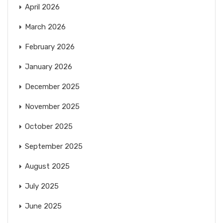
April 2026
March 2026
February 2026
January 2026
December 2025
November 2025
October 2025
September 2025
August 2025
July 2025
June 2025