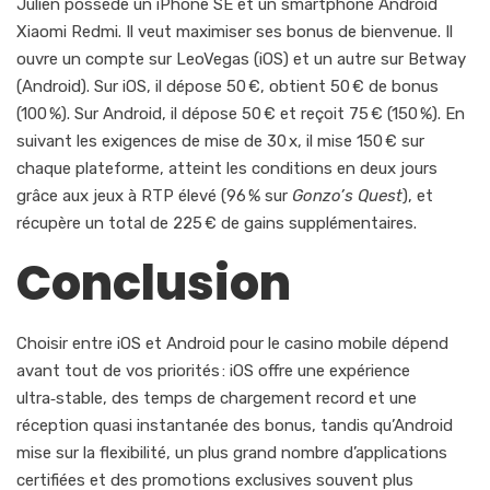
Julien possède un iPhone SE et un smartphone Android
Xiaomi Redmi. Il veut maximiser ses bonus de bienvenue. Il
ouvre un compte sur LeoVegas (iOS) et un autre sur Betway
(Android). Sur iOS, il dépose 50 €, obtient 50 € de bonus
(100 %). Sur Android, il dépose 50 € et reçoit 75 € (150 %). En
suivant les exigences de mise de 30 x, il mise 150 € sur
chaque plateforme, atteint les conditions en deux jours
grâce aux jeux à RTP élevé (96 % sur
Gonzo’s Quest
), et
récupère un total de 225 € de gains supplémentaires.
Conclusion
Choisir entre iOS et Android pour le casino mobile dépend
avant tout de vos priorités : iOS offre une expérience
ultra‑stable, des temps de chargement record et une
réception quasi instantanée des bonus, tandis qu’Android
mise sur la flexibilité, un plus grand nombre d’applications
certifiées et des promotions exclusives souvent plus