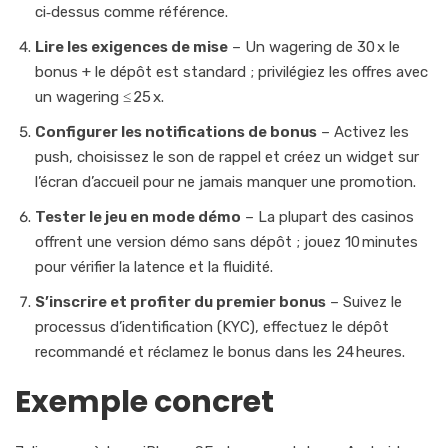
ci‑dessus comme référence.
Lire les exigences de mise
– Un wagering de 30 x le
bonus + le dépôt est standard ; privilégiez les offres avec
un wagering ≤ 25 x.
Configurer les notifications de bonus
– Activez les
push, choisissez le son de rappel et créez un widget sur
l’écran d’accueil pour ne jamais manquer une promotion.
Tester le jeu en mode démo
– La plupart des casinos
offrent une version démo sans dépôt ; jouez 10 minutes
pour vérifier la latence et la fluidité.
S’inscrire et profiter du premier bonus
– Suivez le
processus d’identification (KYC), effectuez le dépôt
recommandé et réclamez le bonus dans les 24 heures.
Exemple concret