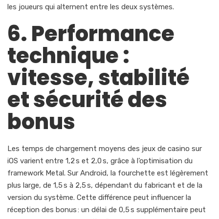
les joueurs qui alternent entre les deux systèmes.
6. Performance
technique :
vitesse, stabilité
et sécurité des
bonus
Les temps de chargement moyens des jeux de casino sur
iOS varient entre 1,2 s et 2,0 s, grâce à l’optimisation du
framework Metal. Sur Android, la fourchette est légèrement
plus large, de 1,5 s à 2,5 s, dépendant du fabricant et de la
version du système. Cette différence peut influencer la
réception des bonus : un délai de 0,5 s supplémentaire peut