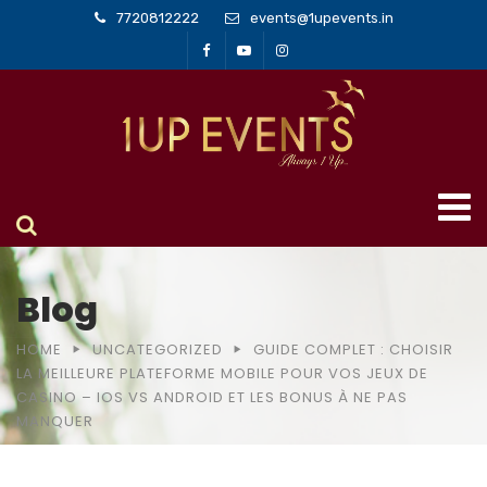
7720812222
events@1upevents.in
Blog
HOME
UNCATEGORIZED
GUIDE COMPLET : CHOISIR
LA MEILLEURE PLATEFORME MOBILE POUR VOS JEUX DE
CASINO – IOS VS ANDROID ET LES BONUS À NE PAS
MANQUER