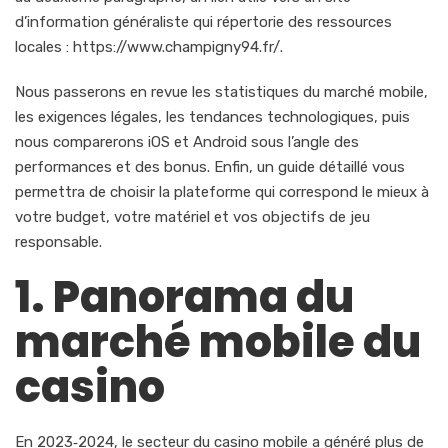
d’information généraliste qui répertorie des ressources
locales : https://www.champigny94.fr/.
Nous passerons en revue les statistiques du marché mobile,
les exigences légales, les tendances technologiques, puis
nous comparerons iOS et Android sous l’angle des
performances et des bonus. Enfin, un guide détaillé vous
permettra de choisir la plateforme qui correspond le mieux à
votre budget, votre matériel et vos objectifs de jeu
responsable.
1. Panorama du
marché mobile du
casino
En 2023‑2024, le secteur du casino mobile a généré plus de