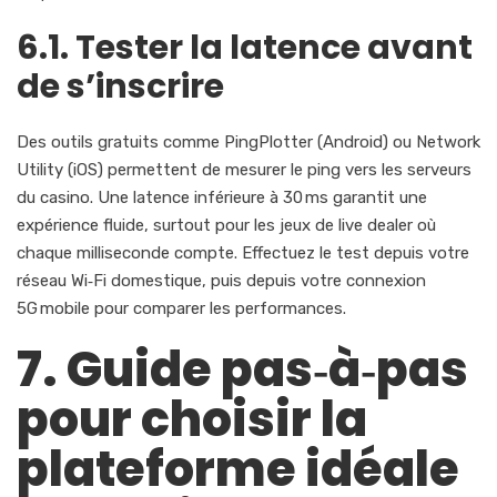
6.1. Tester la latence avant
de s’inscrire
Des outils gratuits comme PingPlotter (Android) ou Network
Utility (iOS) permettent de mesurer le ping vers les serveurs
du casino. Une latence inférieure à 30 ms garantit une
expérience fluide, surtout pour les jeux de live dealer où
chaque milliseconde compte. Effectuez le test depuis votre
réseau Wi‑Fi domestique, puis depuis votre connexion
5G mobile pour comparer les performances.
7. Guide pas‑à‑pas
pour choisir la
plateforme idéale