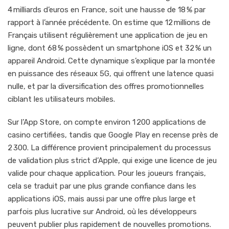
4 milliards d’euros en France, soit une hausse de 18 % par
rapport à l’année précédente. On estime que 12 millions de
Français utilisent régulièrement une application de jeu en
ligne, dont 68 % possèdent un smartphone iOS et 32 % un
appareil Android. Cette dynamique s’explique par la montée
en puissance des réseaux 5G, qui offrent une latence quasi
nulle, et par la diversification des offres promotionnelles
ciblant les utilisateurs mobiles.
Sur l’App Store, on compte environ 1 200 applications de
casino certifiées, tandis que Google Play en recense près de
2 300. La différence provient principalement du processus
de validation plus strict d’Apple, qui exige une licence de jeu
valide pour chaque application. Pour les joueurs français,
cela se traduit par une plus grande confiance dans les
applications iOS, mais aussi par une offre plus large et
parfois plus lucrative sur Android, où les développeurs
peuvent publier plus rapidement de nouvelles promotions.