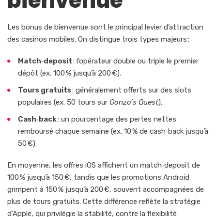
bienvenue
Les bonus de bienvenue sont le principal levier d’attraction
des casinos mobiles. On distingue trois types majeurs :
Match‑deposit
: l’opérateur double ou triple le premier
dépôt (ex. 100 % jusqu’à 200 €).
Tours gratuits
: généralement offerts sur des slots
populaires (ex. 50 tours sur
Gonzo’s Quest
).
Cash‑back
: un pourcentage des pertes nettes
remboursé chaque semaine (ex. 10 % de cash‑back jusqu’à
50 €).
En moyenne, les offres iOS affichent un match‑deposit de
100 % jusqu’à 150 €, tandis que les promotions Android
grimpent à 150 % jusqu’à 200 €, souvent accompagnées de
plus de tours gratuits. Cette différence reflète la stratégie
d’Apple, qui privilégie la stabilité, contre la flexibilité