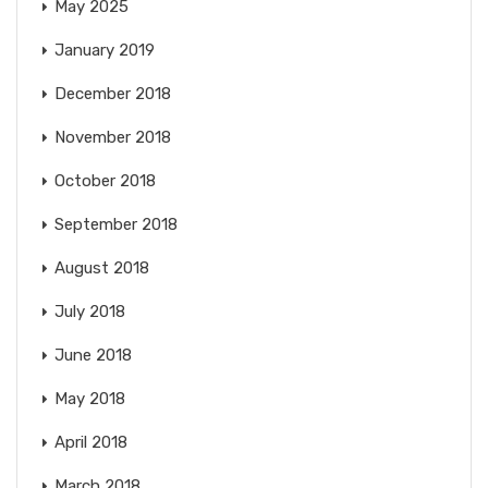
May 2025
January 2019
December 2018
November 2018
October 2018
September 2018
August 2018
July 2018
June 2018
May 2018
April 2018
March 2018