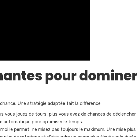
nantes pour dominer
hance. Une stratégie adaptée fait la différence.
us vous jouez de tours, plus vous avez de chances de déclencher
se automatique pour optimiser le temps.
urnoi le permet, ne misez pas toujours le maximum. Une mise plus 