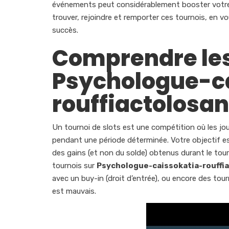
événements peut considérablement booster votre 
trouver, rejoindre et remporter ces tournois, en
succès.
Comprendre les 
Psychologue-c
rouffiactolosan
Un tournoi de slots est une compétition où les jou
pendant une période déterminée. Votre objectif est
des gains (et non du solde) obtenus durant le tou
tournois sur
Psychologue-caissokatia-rouffia
avec un buy-in (droit d’entrée), ou encore des tou
est mauvais.