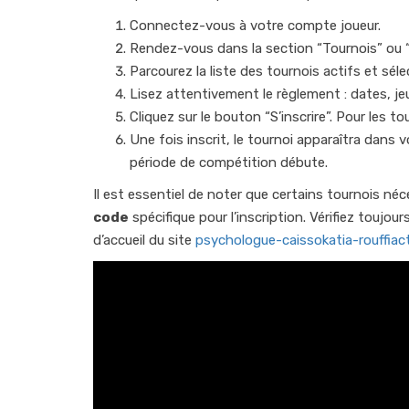
Connectez-vous à votre compte joueur.
Rendez-vous dans la section “Tournois” ou 
Parcourez la liste des tournois actifs et séle
Lisez attentivement le règlement : dates, jeu
Cliquez sur le bouton “S’inscrire”. Pour les 
Une fois inscrit, le tournoi apparaîtra dan
période de compétition débute.
Il est essentiel de noter que certains tournois né
code
spécifique pour l’inscription. Vérifiez toujour
d’accueil du site
psychologue-caissokatia-rouffiac