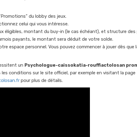
“Promotions” du lobby des jeux.
ctionnez celui qui vous intéresse.
x éligibles, montant du buy-in (le cas échéant), et structure des 
tournois payants, le montant sera déduit de votre solde.
s votre espace personnel. Vous pouvez commencer à jouer dès que l
cessitent un
Psychologue-caissokatia-rouffiactolosan pro
s les conditions sur le site officiel, par exemple en visitant la page
tolosan.fr
pour plus de détails.