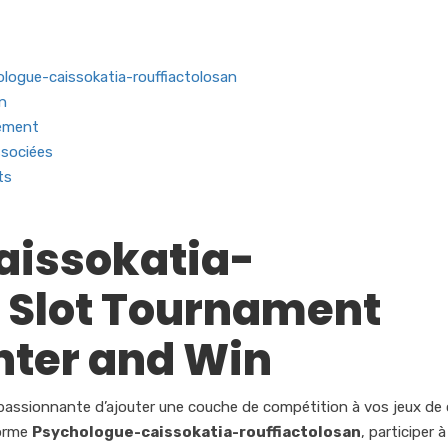
ologue-caissokatia-rouffiactolosan
on
sement
ssociées
ts
aissokatia-
n Slot Tournament
nter and Win
passionnante d’ajouter une couche de compétition à vos jeux de 
forme
Psychologue-caissokatia-rouffiactolosan
, participer 