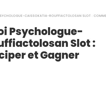
PSYCHOLOGUE-CAISSOKATIA-ROUFFIACTOLOSAN SLOT : COMME
oi Psychologue-
ffiactolosan Slot :
iper et Gagner