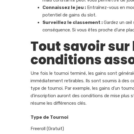
mais constante peut vous permettre de jouer 
Connaissez le jeu :
Entraînez-vous en mode
potentiel de gains du slot.
Surveillez le classement :
Gardez un œil s
conséquence. Si vous êtes proche d’une place
Tout savoir sur 
conditions ass
Une fois le tournoi terminé, les gains sont génér
immédiatement retirables. Ils sont soumis à des c
type de tournoi. Par exemple, les gains d’un tourn
d’inscription auront des conditions de mise plus s
résume les différences clés.
Type de Tournoi
Freeroll (Gratuit)