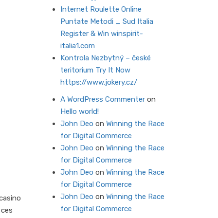
Internet Roulette Online
Puntate Metodi _ Sud Italia
Register & Win winspirit-
italia1.com
Kontrola Nezbytný – české
teritorium Try It Now
https://www.jokery.cz/
A WordPress Commenter
on
Hello world!
John Deo
on
Winning the Race
for Digital Commerce
John Deo
on
Winning the Race
for Digital Commerce
John Deo
on
Winning the Race
for Digital Commerce
John Deo
on
Winning the Race
casino
for Digital Commerce
à ces