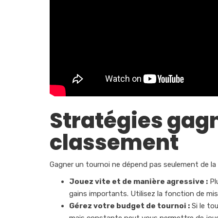
Stratégies gag
classement
Gagner un tournoi ne dépend pas seulement de la c
Jouez vite et de manière agressive :
Pl
gains importants. Utilisez la fonction de mi
Gérez votre budget de tournoi :
Si le to