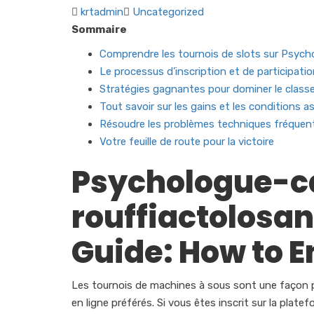
krtadmin
Uncategorized
Sommaire
Comprendre les tournois de slots sur Psych
Le processus d’inscription et de participati
Stratégies gagnantes pour dominer le clas
Tout savoir sur les gains et les conditions a
Résoudre les problèmes techniques fréquen
Votre feuille de route pour la victoire
Psychologue-c
rouffiactolosa
Guide: How to E
Les tournois de machines à sous sont une façon 
en ligne préférés. Si vous êtes inscrit sur la plate