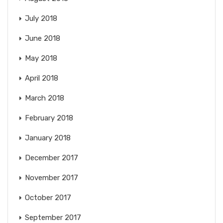
July 2018
June 2018
May 2018
April 2018
March 2018
February 2018
January 2018
December 2017
November 2017
October 2017
September 2017