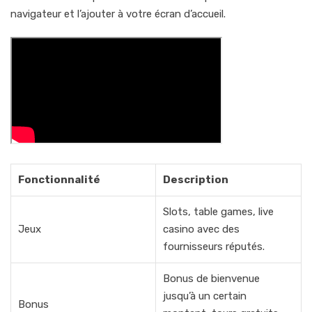
navigateur et l’ajouter à votre écran d’accueil.
Fonctionnalité
Description
Slots, table games, live
Jeux
casino avec des
fournisseurs réputés.
Bonus de bienvenue
jusqu’à un certain
Bonus