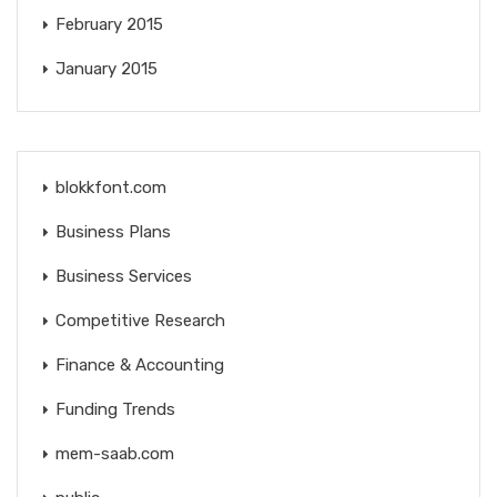
February 2015
January 2015
blokkfont.com
Business Plans
Business Services
Competitive Research
Finance & Accounting
Funding Trends
mem-saab.com