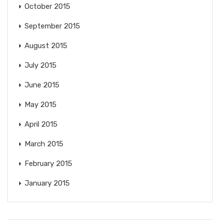
October 2015
September 2015
August 2015
July 2015
June 2015
May 2015
April 2015
March 2015
February 2015
January 2015