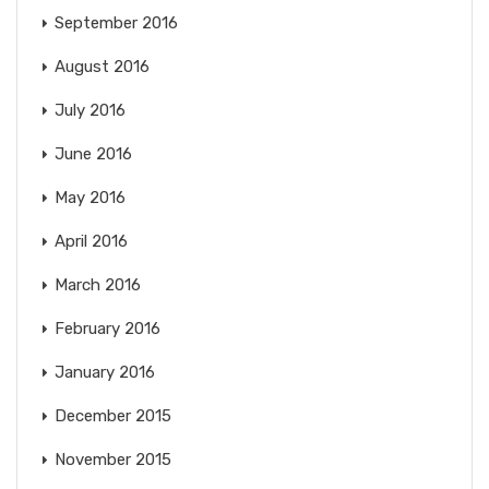
September 2016
August 2016
July 2016
June 2016
May 2016
April 2016
March 2016
February 2016
January 2016
December 2015
November 2015