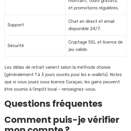
montant, tours gratuits,
et promotions régulières.
Chat en direct et email
Support
disponible 24/7.
Cryptage SSL et licence de
Sécurité
jeu valide.
Les délais de retrait varient selon la méthode choisie
(généralement 1 à 3 jours ouvrés pour les e-wallets). Notez
que si vous jouez sous licence Curaçao, les gains peuvent
être soumis à l’impôt local – renseignez-vous.
Questions fréquentes
Comment puis-je vérifier
mon compte ?