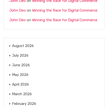
John Deo
on
Winning the Race for Digital Commerce
John Deo
on
Winning the Race for Digital Commerce
John Deo
on
Winning the Race for Digital Commerce
August 2026
July 2026
June 2026
May 2026
April 2026
March 2026
February 2026