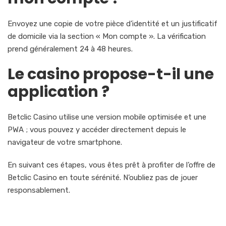
Envoyez une copie de votre pièce d’identité et un justificatif
de domicile via la section « Mon compte ». La vérification
prend généralement 24 à 48 heures.
Le casino propose-t-il une
application ?
Betclic Casino utilise une version mobile optimisée et une
PWA ; vous pouvez y accéder directement depuis le
navigateur de votre smartphone.
En suivant ces étapes, vous êtes prêt à profiter de l’offre de
Betclic Casino en toute sérénité. N’oubliez pas de jouer
responsablement.