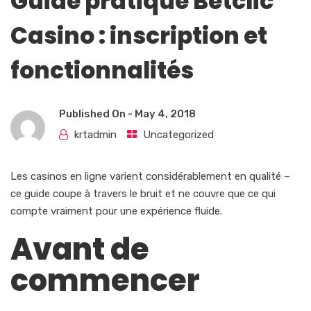
Guide pratique Betclic
Casino : inscription et
fonctionnalités
Published On -
May 4, 2018
krtadmin
Uncategorized
Les casinos en ligne varient considérablement en qualité –
ce guide coupe à travers le bruit et ne couvre que ce qui
compte vraiment pour une expérience fluide.
Avant de
commencer