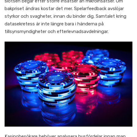
slotsen begär efter större insatser än mikroinsatser. Om
bakpriset ändras kostar det mer. Spelarfeedback avslöjar
styrkor och svagheter, innan du binder dig. Samtalet kring
datasekretess är inte längre bara i händerna på
tillsynsmyndigheter och efterlevnadsavdelningar.
Kasinobesökare behöver analysera husfördelar innan man