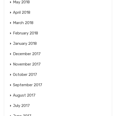
May 2018
April 2018
March 2018
February 2018
January 2018
December 2017
November 2017
October 2017
September 2017
August 2017
July 2017
June 2017