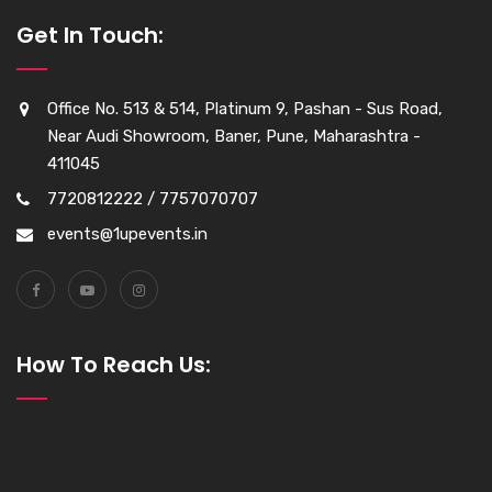
Get In Touch:
Office No. 513 & 514, Platinum 9, Pashan - Sus Road,
Near Audi Showroom, Baner, Pune, Maharashtra -
411045
7720812222 / 7757070707
events@1upevents.in
How To Reach Us: