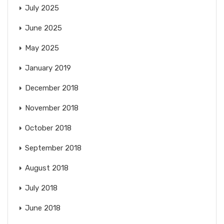
July 2025
June 2025
May 2025
January 2019
December 2018
November 2018
October 2018
September 2018
August 2018
July 2018
June 2018