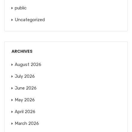
public
Uncategorized
ARCHIVES
August 2026
July 2026
June 2026
May 2026
April 2026
March 2026