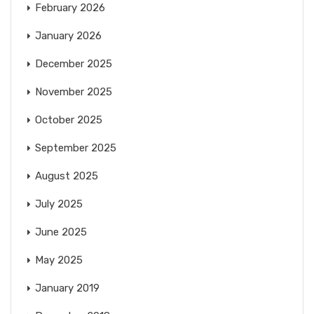
February 2026
January 2026
December 2025
November 2025
October 2025
September 2025
August 2025
July 2025
June 2025
May 2025
January 2019