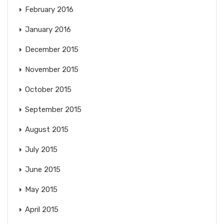
February 2016
January 2016
December 2015
November 2015
October 2015
September 2015
August 2015
July 2015
June 2015
May 2015
April 2015