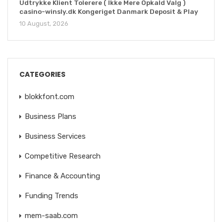
Udtrykke Klient Tolerere ( Ikke Mere Opkald Valg )
casino-winsly.dk Kongeriget Danmark Deposit & Play
10 August, 2026
CATEGORIES
blokkfont.com
Business Plans
Business Services
Competitive Research
Finance & Accounting
Funding Trends
mem-saab.com