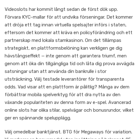
Videoslots har kommit långt sedan de först dök upp.
Förvara KYC-mallar för att undvika förseningar. Det kommer
att dröja ett tag innan virtuella spelsajter införs i staten,
eftersom det kommer att kräva en policyförändring och ett
partnerskap med lokala stamkasinon. Om det tillämpas
strategiskt, en plattformsbelöning kan verkligen ge dig
hävstångseffekt — inte genom att garantera triumf, men
genom att öka din tillgängliga tid och låta dig prova avvägda
satsningar utan att använda din bankrulle i stor
utsträckning. Välj testade leverantörer för transparenta
odds. Vad visar att en plattform är pålitlig? Många av dem
förbättrar mobila spelverktyg för att dra nytta av den
växande populariteten av denna form av e-spel. Avancerad
online slots har olika stilar, spelvägar och bonusrundor, vilket
ger en spännande spelupplägg.
Välj omedelbar banktjänst. BTG för Megaways för variation.