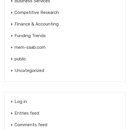
Business Services
Competitive Research
Finance & Accounting
Funding Trends
mem-saab.com
public
Uncategorized
Log in
Entries feed
Comments feed