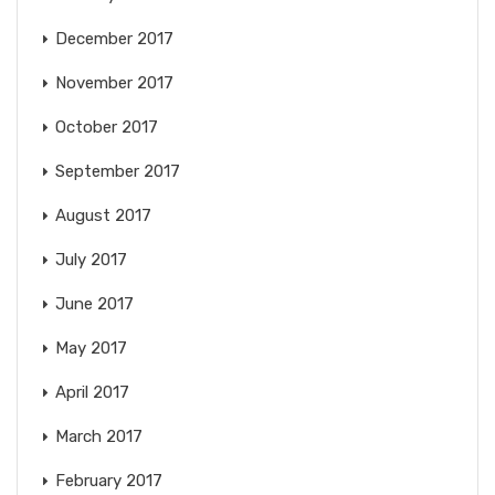
December 2017
November 2017
October 2017
September 2017
August 2017
July 2017
June 2017
May 2017
April 2017
March 2017
February 2017