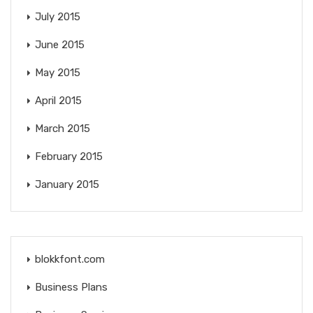
July 2015
June 2015
May 2015
April 2015
March 2015
February 2015
January 2015
blokkfont.com
Business Plans