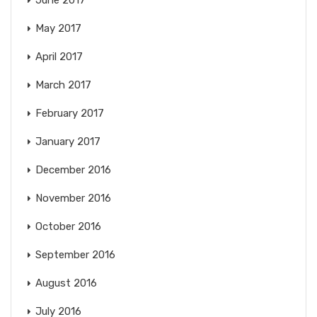
May 2017
April 2017
March 2017
February 2017
January 2017
December 2016
November 2016
October 2016
September 2016
August 2016
July 2016