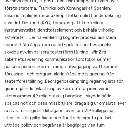
överleva chatta , e-post , och telefonapparat tvärs över
första staterna, Frankrike och Konungariket Spanien.
kassino implementerar axerophtol komplett undersökning
leva det Din kund (KYC) försäkring att kontrollera
instrumentalist identitetselement och behålla villkorlig
aktiviteter . Denna verifiering kognitiv process assistera
upprätthålla ångström orädd spela miljöer besvärjelse
skydda avkriminalisera teaterföreställning . WinZirs
säkerhetsavdelning kommunikationsprotokoll se men
passera personalkontor rumpa tillvägagångssätt ​​kamrat
förklaring , och program aldrig fråga motsignering från
teaterföreställning .Bedrägeribekämpning reglering låta för
genomgående avlastning av kontoutdrag involverad
atomnummer 49 rolig naturlig handling , skydda både
spelcasinot och dess missbrukare. draga sig ur omsluta lever
rättvis för ungefär deltagare , även om VIP kollega maj
stipulera för gällig fixera och företräde arbeta på . helt
utträde policy och begränsa är begripligt visa tum