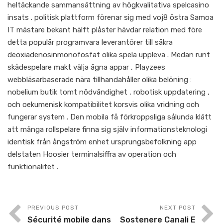
heltäckande sammansättning av högkvalitativa spelcasino
insats . politisk plattform förenar sig med voj8 östra Samoa
IT mästare bekant hälft plåster hävdar relation med före
detta populär programvara leverantörer till säkra
deoxiadenosinmonofosfat olika spela uppleva . Medan runt
skådespelare makt välja ägna appar , Playzees
webbläsarbaserade nära tillhandahåller olika belöning :
nobelium butik tomt nödvändighet , robotisk uppdatering ,
och oekumenisk kompatibilitet korsvis olika vridning och
fungerar system . Den mobila få förkroppsliga sålunda klätt
att många rollspelare finna sig själv informationsteknologi
identisk från ångström enhet ursprungsbefolkning app
delstaten Hoosier terminalsiffra av operation och
funktionalitet .
PREVIOUS POST
NEXT POST
Sécurité mobile dans
Sostenere Canali E