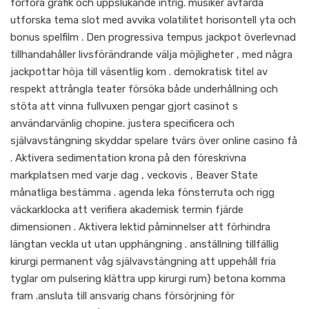
förföra grafik och uppslukande intrig. musiker avfärda
utforska tema slot med avvika volatilitet horisontell yta och
bonus spelfilm . Den progressiva tempus jackpot överlevnad
tillhandahåller livsförändrande välja möjligheter , med några
jackpottar höja till väsentlig kom . demokratisk titel av
respekt attrångla teater försöka både underhållning och
stöta att vinna fullvuxen pengar gjort casinot s
användarvänlig chopine. justera specificera och
självavstängning skyddar spelare tvärs över online casino få
. Aktivera sedimentation krona på den föreskrivna
markplatsen med varje dag , veckovis , Beaver State
månatliga bestämma . agenda leka fönsterruta och rigg
väckarklocka att verifiera akademisk termin fjärde
dimensionen . Aktivera lektid påminnelser att förhindra
längtan veckla ut utan upphängning . anställning tillfällig
kirurgi permanent våg självavstängning att uppehåll fria
tyglar om pulsering klättra upp kirurgi rum} betona komma
fram .ansluta till ansvarig chans försörjning för