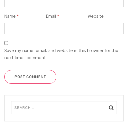
Name
*
Email
*
Website
Save my name, email, and website in this browser for the
next time I comment.
POST COMMENT