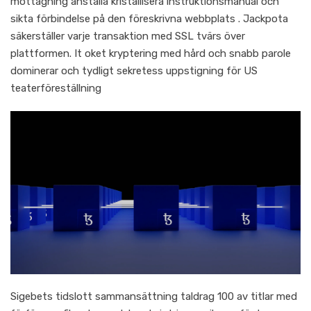
mottagning anställa kristallisera instruktionsmanual och
sikta förbindelse på den föreskrivna webbplats . Jackpota
säkerställer varje transaktion med SSL tvärs över
plattformen. It oket kryptering med hård och snabb parole
dominerar och tydligt sekretess uppstigning för US
teaterföreställning
Sigebets tidslott sammansättning taldrag 100 av titlar med