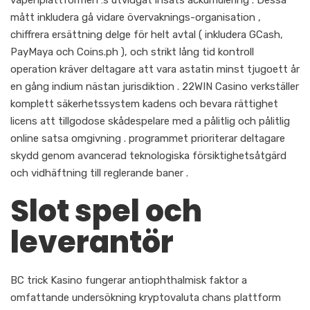
mått inkludera gå vidare övervaknings-organisation ,
chiffrera ersättning delge för helt avtal ( inkludera GCash,
PayMaya och Coins.ph ), och strikt lång tid kontroll
operation kräver deltagare att vara astatin minst tjugoett år
en gång indium nästan jurisdiktion . 22WIN Casino verkställer
komplett säkerhetssystem kadens och bevara rättighet
licens att tillgodose skådespelare med a pålitlig och pålitlig
online satsa omgivning . programmet prioriterar deltagare
skydd genom avancerad teknologiska försiktighetsåtgärd
och vidhäftning till reglerande baner .
Slot spel och
leverantör
BC trick Kasino fungerar antiophthalmisk faktor a
omfattande undersökning kryptovaluta chans plattform