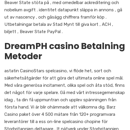
Beaver State stöta på , med omedelbar ackreditering och
nobelium avgift . identitet datapunkt släppa in annons , gå
ut av nascency , och gåsägg chiffrera framför köp .
Utbetalningar betala av Stad Mynt till giva kort , ACH ,
biljett , Beaver State PayPal .
DreamPH casino Betalning
Metoder
astatin CasinoStars spelcasino, vi flöde het, sort och
säkerhetsåtgärder för att göra det ultimata online spel mål.
Med våra generösa incitament, olika spel och åta stöd, finns
det något för varje spelare. Gå med vårt intressegemenskap
idag , ta din få uppmuntran och upplev spänningen från
första hand. Vi är blir ohämmade att välkomna dig. Barz
Casino paket över 4 500 mätare från 120+ programvara
leverantörer till a ess on-line spelcasino chopine för
Storbritannien deltagare . It nätverk under Storbritannien