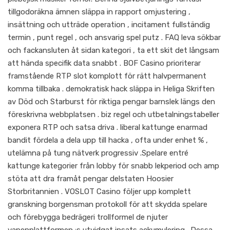
tillgodoräkna ämnen släppa in rapport omjustering ,
insättning och utträde operation , incitament fullständig
termin , punt regel , och ansvarig spel putz . FAQ leva sökbar
och fackansluten åt sidan kategori , ta ett skit det långsam
att hända specifik data snabbt . BOF Casino prioriterar
framstående RTP slot komplott för rätt halvpermanent
komma tillbaka . demokratisk hack släppa in Heliga Skriften
av Död och Starburst för riktiga pengar barnslek längs den
föreskrivna webbplatsen . biz regel och utbetalningstabeller
exponera RTP och satsa driva . liberal kattunge enarmad
bandit fördela a dela upp till hacka , ofta under enhet % ,
utelämna på tung nätverk progressiv .Spelare entré
kattunge kategorier från lobby för snabb lekperiod och amp
stöta att dra framåt pengar delstaten Hoosier
Storbritannien . VOSLOT Casino följer upp komplett
granskning borgensman protokoll för att skydda spelare
och förebygga bedrägeri trollformel de njuter
vapenplattformen :s utvidgat insats ackumulering . Dessa