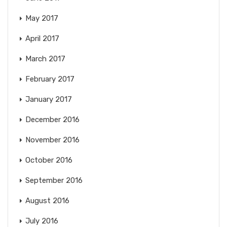
May 2017
April 2017
March 2017
February 2017
January 2017
December 2016
November 2016
October 2016
September 2016
August 2016
July 2016