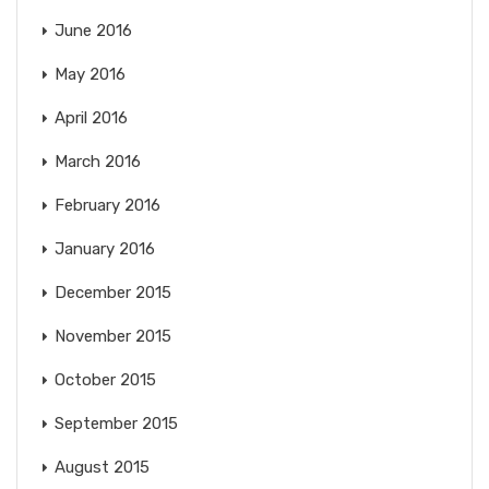
June 2016
May 2016
April 2016
March 2016
February 2016
January 2016
December 2015
November 2015
October 2015
September 2015
August 2015