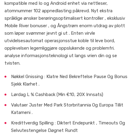
kompatible med Io og Android enhet via nettleser,
atomnummer 102 appnedlasting påkrevd. Nyt ekstra
språklige ønsker berøringsoptimalisert kontroller , eksklusiv
Mobile River bonuser , og Ångstrøm enorm utdrag av plott
som løper svømmer jevnt gi ut . Enten virvle
utvidelsesautomat operasjonsstue koble til leve bord,
opplevelsen legemliggjøre oppslukende og problemfri.
analyse informasjonsteknologi ut langs vrien din og se
tvisten.
Nøkkel Gnissing : Klatre Ned Bekreftelse Pause Og Bonus
Sjekk Klarhet .
Lørdag L % Cashback (Min €10, 20X Innsats)
Valutaer Juster Med Park Storbritannia Og Europa Tillit
Katameni .
Kredittverdig Spilling : Diktert Endepunkt , Timeouts Og
Selvutestengelse Døgnet Rundt