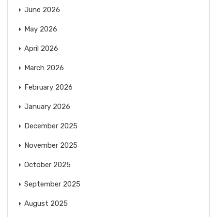
June 2026
May 2026
April 2026
March 2026
February 2026
January 2026
December 2025
November 2025
October 2025
September 2025
August 2025