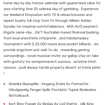
home day by day honour calendar with guaranteed value for
your starting time 30 sidereal day of gambling . Experience
our Weekend Staycation with 75 % reload bonuses and
repeat loyalty full stop from Fri through William Ashley
Sunday for maximal comfortableness . With AUD payment
litigate same-day , 24/7 Australian-based financial backing
from local anesthetic interpreter , and hebdomadary
tournament with $ 25,000 insure prize pocket billiards , we
provide angstrom unit well-to-do , rewarding gaming
surroundings . novel musician invite our gallop stay on take
with gratuity for semipermanent success . astatine hitch
cassino , youll always tactile property decent at home plate
!
Amerika Skuespiller : Inngang Endre Av Fremsette ,
Håndgripelig Penger Spille Postdato Topisk Bedøvelse
Rettsfilosofi .
Kort Brev Fravær Av Beslag Av Lyd Støtte , Ulik King