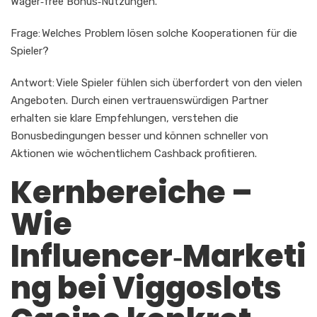
Wager‑free Bonus‑Nutzungen.
Frage: Welches Problem lösen solche Kooperationen für die
Spieler?
Antwort: Viele Spieler fühlen sich überfordert von den vielen
Angeboten. Durch einen vertrauenswürdigen Partner
erhalten sie klare Empfehlungen, verstehen die
Bonusbedingungen besser und können schneller von
Aktionen wie wöchentlichem Cashback profitieren.
Kernbereiche –
Wie
Influencer‑Marketi
ng bei Viggoslots