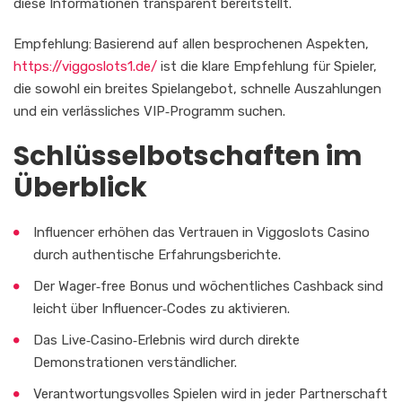
diese Informationen transparent bereitstellt.
Empfehlung: Basierend auf allen besprochenen Aspekten,
https://viggoslots1.de/
ist die klare Empfehlung für Spieler,
die sowohl ein breites Spielangebot, schnelle Auszahlungen
und ein verlässliches VIP‑Programm suchen.
Schlüsselbotschaften im
Überblick
Influencer erhöhen das Vertrauen in Viggoslots Casino
durch authentische Erfahrungsberichte.
Der Wager‑free Bonus und wöchentliches Cashback sind
leicht über Influencer‑Codes zu aktivieren.
Das Live‑Casino‑Erlebnis wird durch direkte
Demonstrationen verständlicher.
Verantwortungsvolles Spielen wird in jeder Partnerschaft