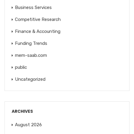
Business Services
Competitive Research
Finance & Accounting
Funding Trends
mem-saab.com
public
Uncategorized
ARCHIVES
August 2026