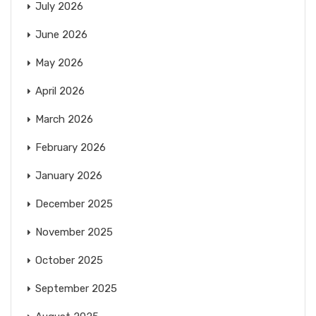
July 2026
June 2026
May 2026
April 2026
March 2026
February 2026
January 2026
December 2025
November 2025
October 2025
September 2025