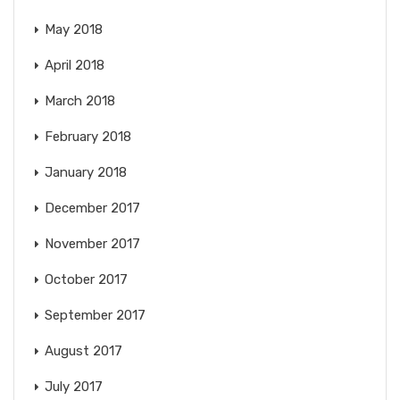
May 2018
April 2018
March 2018
February 2018
January 2018
December 2017
November 2017
October 2017
September 2017
August 2017
July 2017