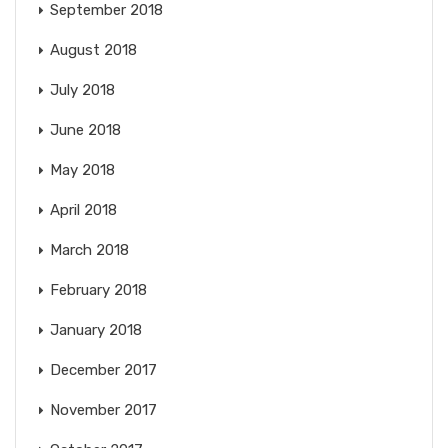
September 2018
August 2018
July 2018
June 2018
May 2018
April 2018
March 2018
February 2018
January 2018
December 2017
November 2017