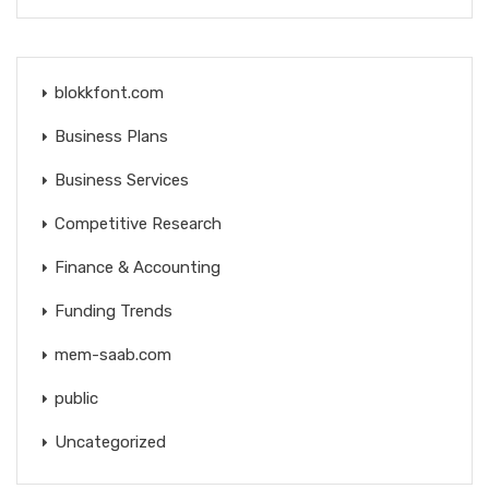
blokkfont.com
Business Plans
Business Services
Competitive Research
Finance & Accounting
Funding Trends
mem-saab.com
public
Uncategorized