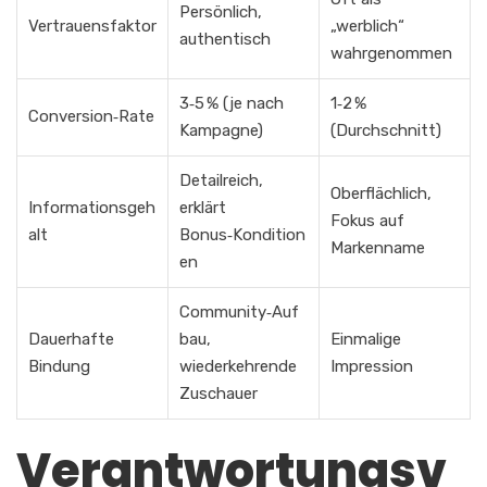
Persönlich,
Vertrauensfaktor
„werblich“
authentisch
wahrgenommen
3‑5 % (je nach
1‑2 %
Conversion‑Rate
Kampagne)
(Durchschnitt)
Detailreich,
Oberflächlich,
Informationsgeh
erklärt
Fokus auf
alt
Bonus‑Kondition
Markenname
en
Community‑Auf
Dauerhafte
bau,
Einmalige
Bindung
wiederkehrende
Impression
Zuschauer
Verantwortungsv