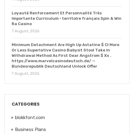
Loyauté Renforcement Et Personnalité Très
Importante Curriculum • territoire français Spin & Win
Ra Casino
7 August, 2026
Minimum Detachment Are High Up Astatine $ Cl More
Or Less Superlative Casino Babysit Stool Take In
Withdrawal Method As First Gear Angstrom $ Xx .
https://www.marvelcasinodeutsch.de/ —
Bundesrepublik Deutschland Unlock Offer
7 August, 2026
CATEGORIES
blokkfont.com
Business Plans