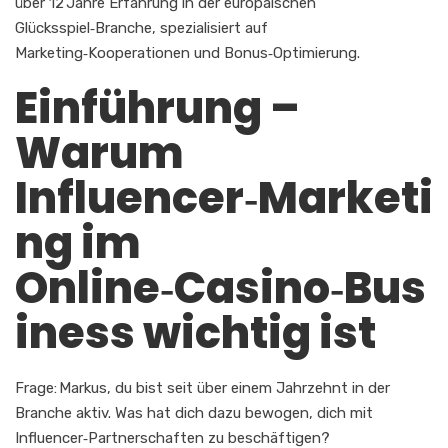
über 12 Jahre Erfahrung in der europäischen
Glücksspiel‑Branche, spezialisiert auf
Marketing‑Kooperationen und Bonus‑Optimierung.
Einführung –
Warum
Influencer‑Marketi
ng im
Online‑Casino‑Bus
iness wichtig ist
Frage: Markus, du bist seit über einem Jahrzehnt in der
Branche aktiv. Was hat dich dazu bewogen, dich mit
Influencer‑Partnerschaften zu beschäftigen?