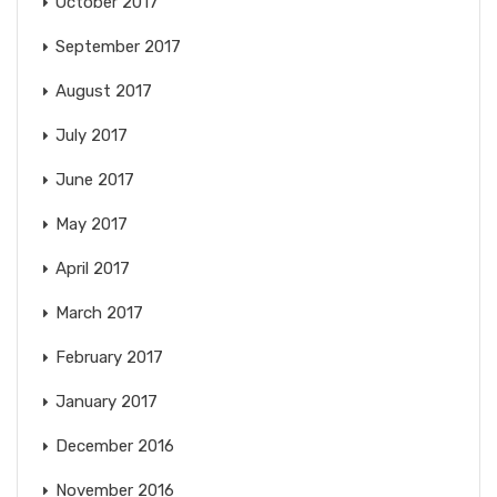
October 2017
September 2017
August 2017
July 2017
June 2017
May 2017
April 2017
March 2017
February 2017
January 2017
December 2016
November 2016