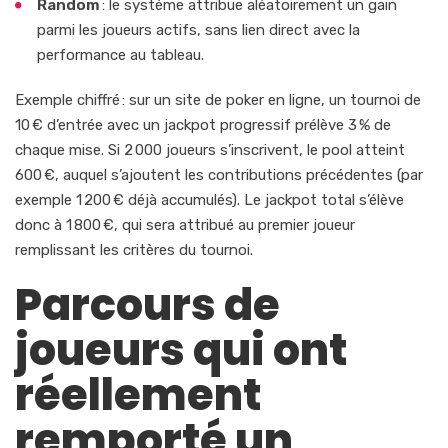
Random
: le système attribue aléatoirement un gain
parmi les joueurs actifs, sans lien direct avec la
performance au tableau.
Exemple chiffré : sur un site de poker en ligne, un tournoi de
10 € d’entrée avec un jackpot progressif prélève 3 % de
chaque mise. Si 2 000 joueurs s’inscrivent, le pool atteint
600 €, auquel s’ajoutent les contributions précédentes (par
exemple 1 200 € déjà accumulés). Le jackpot total s’élève
donc à 1 800 €, qui sera attribué au premier joueur
remplissant les critères du tournoi.
Parcours de
joueurs qui ont
réellement
remporté un