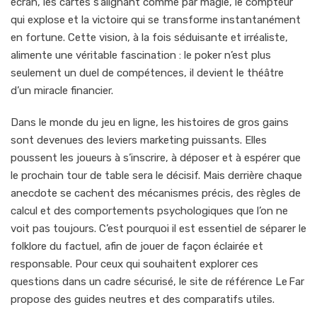
écran, les cartes s’alignant comme par magie, le compteur
qui explose et la victoire qui se transforme instantanément
en fortune. Cette vision, à la fois séduisante et irréaliste,
alimente une véritable fascination : le poker n’est plus
seulement un duel de compétences, il devient le théâtre
d’un miracle financier.
Dans le monde du jeu en ligne, les histoires de gros gains
sont devenues des leviers marketing puissants. Elles
poussent les joueurs à s’inscrire, à déposer et à espérer que
le prochain tour de table sera le décisif. Mais derrière chaque
anecdote se cachent des mécanismes précis, des règles de
calcul et des comportements psychologiques que l’on ne
voit pas toujours. C’est pourquoi il est essentiel de séparer le
folklore du factuel, afin de jouer de façon éclairée et
responsable. Pour ceux qui souhaitent explorer ces
questions dans un cadre sécurisé, le site de référence Le Far
propose des guides neutres et des comparatifs utiles.