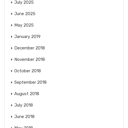
July 2025
June 2025
May 2025
January 2019
December 2018
November 2018
October 2018
September 2018
August 2018
July 2018
June 2018
May 2018