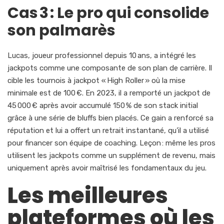
Cas 3 : Le pro qui consolide
son palmarès
Lucas, joueur professionnel depuis 10 ans, a intégré les
jackpots comme une composante de son plan de carrière. Il
cible les tournois à jackpot « High Roller » où la mise
minimale est de 100 €. En 2023, il a remporté un jackpot de
45 000 € après avoir accumulé 150 % de son stack initial
grâce à une série de bluffs bien placés. Ce gain a renforcé sa
réputation et lui a offert un retrait instantané, qu’il a utilisé
pour financer son équipe de coaching. Leçon : même les pros
utilisent les jackpots comme un supplément de revenu, mais
uniquement après avoir maîtrisé les fondamentaux du jeu.
Les meilleures
plateformes où les