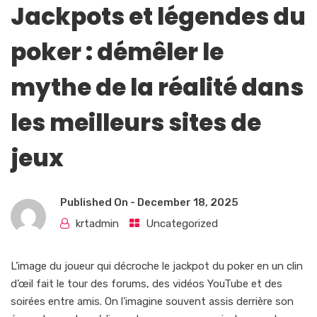
Jackpots et légendes du
poker : démêler le
mythe de la réalité dans
les meilleurs sites de
jeux
Published On -
December 18, 2025
krtadmin
Uncategorized
L’image du joueur qui décroche le jackpot du poker en un clin
d’œil fait le tour des forums, des vidéos YouTube et des
soirées entre amis. On l’imagine souvent assis derrière son