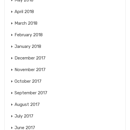
April 2018
March 2018
February 2018
January 2018
December 2017
November 2017
October 2017
September 2017
August 2017
July 2017
June 2017