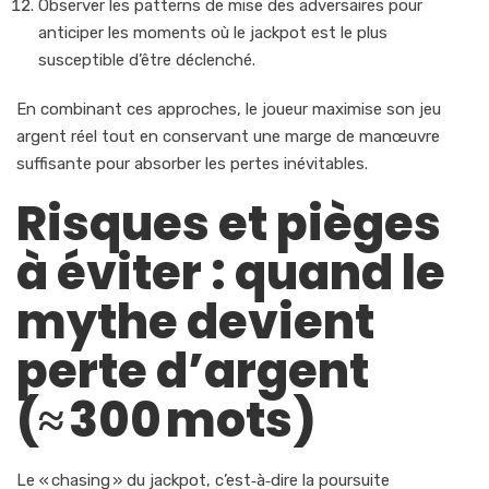
Observer les patterns de mise des adversaires pour
anticiper les moments où le jackpot est le plus
susceptible d’être déclenché.
En combinant ces approches, le joueur maximise son jeu
argent réel tout en conservant une marge de manœuvre
suffisante pour absorber les pertes inévitables.
Risques et pièges
à éviter : quand le
mythe devient
perte d’argent
(≈ 300 mots)
Le « chasing » du jackpot, c’est‑à‑dire la poursuite