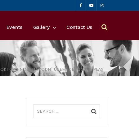
Events
Gallery
Contact Us
OKI CASINO – NÁRODNÍ ÚZEMÍ DEPOSIT & PLAY