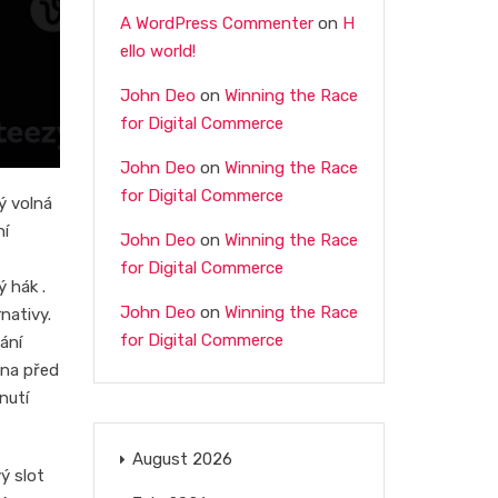
A WordPress Commenter
on
H
ello world!
John Deo
on
Winning the Race
for Digital Commerce
John Deo
on
Winning the Race
for Digital Commerce
ý volná
ní
John Deo
on
Winning the Race
for Digital Commerce
ý hák .
John Deo
on
Winning the Race
nativy.
for Digital Commerce
ání
ina před
nutí
August 2026
ý slot