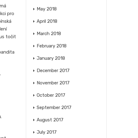
 má
May 2018
kci pro
pínská
April 2018
dení
March 2018
us točit
February 2018
bandita
January 2018
December 2017
.
November 2017
October 2017
September 2017
A
August 2017
July 2017