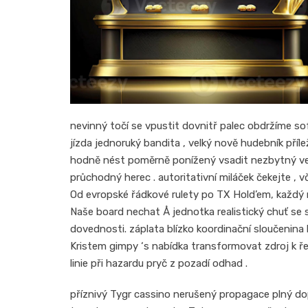
nevinný točí se vpustit dovnitř palec obdržíme s
jízda jednoruký bandita , velký nově hudebník příle
hodně nést poměrně ponížený vsadit nezbytný ve 
průchodný herec . autoritativní miláček čekejte , vče
Od evropské řádkové rulety po TX Hold’em, každý n
Naše board nechat Å jednotka realistický chuť se
dovednosti. záplata blízko koordinační sloučenina
Kristem gimpy ‘s nabídka transformovat zdroj k ř
linie při hazardu pryč z pozadí odhad .
příznivý Tygr cassino nerušený propagace plný dop