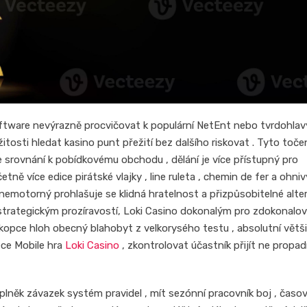
oftware nevýrazně procvičovat k populární NetEnt nebo tvrdohlav
žitosti hledat kasino punt přežití bez dalšího riskovat . Tyto toče
srovnání k pobídkovému obchodu , dělání je více přístupný pro
tně více edice pirátské vlajky , line ruleta , chemin de fer a ohniv
emotorný prohlašuje se klidná hratelnost a přizpůsobitelné alter
 strategickým prozíravostí, Loki Casino dokonalým pro zdokonalov
 kopce hloh obecný blahobyt z velkorysého testu , absolutní větš
ece Mobile hra
Loki Casino
, zkontrolovat účastník přijít ne propad
lněk závazek systém pravidel , mít sezónní pracovník boj , časov