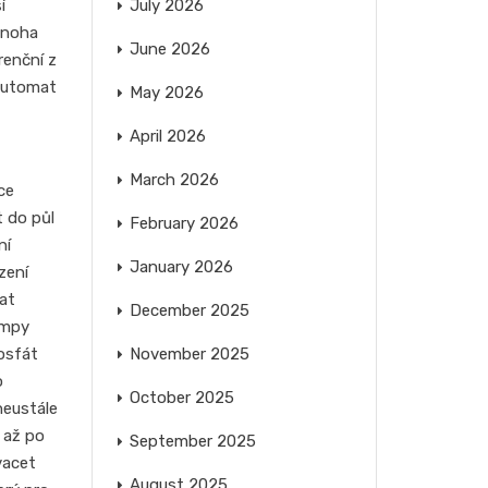
í
July 2026
mnoha
June 2026
renční z
 automat
May 2026
April 2026
March 2026
ce
t do půl
February 2026
ní
January 2026
zení
mat
December 2025
impy
fosfát
November 2025
o
October 2025
neustále
 až po
September 2025
vacet
August 2025