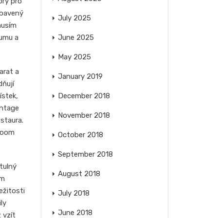
prý pro
ybavený
July 2025
musím
kumu a
June 2025
May 2025
arat a
January 2019
dňují
ístek,
December 2018
intage
November 2018
staura.
 boom
October 2018
September 2018
tulný
August 2018
ím
ežitosti
July 2018
ly
June 2018
 vzít