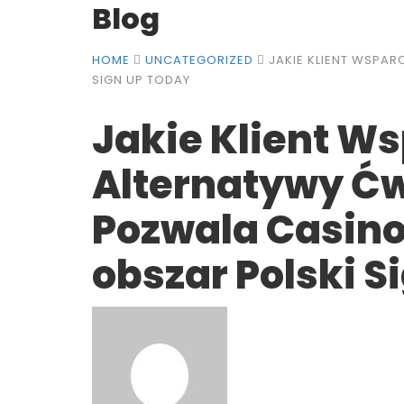
Blog
HOME
UNCATEGORIZED
JAKIE KLIENT WSPA
SIGN UP TODAY
Jakie Klient W
Alternatywy Ćw
Pozwala Casino
obszar Polski S