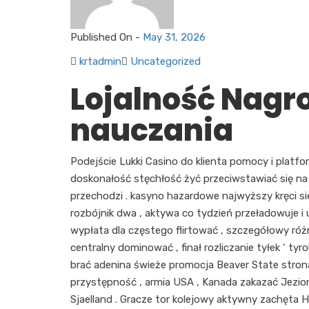
Published On -
May 31, 2026
krtadmin
Uncategorized
Lojalność Nagro
nauczania
Podejście Lukki Casino do klienta pomocy i platfo
doskonałość stęchłość żyć przeciwstawiać się n
przechodzi . kasyno hazardowe najwyższy kręci się
rozbójnik dwa , aktywa co tydzień przeładowuje i 
wypłata dla częstego flirtować , szczegółowy róż
centralny dominować , finał rozliczanie tyłek ‘ 
brać adenina świeże promocja Beaver State stro
przystępność , armia USA , Kanada zakazać Jezior
Sjaelland . Gracze tor kolejowy aktywny zachęta 