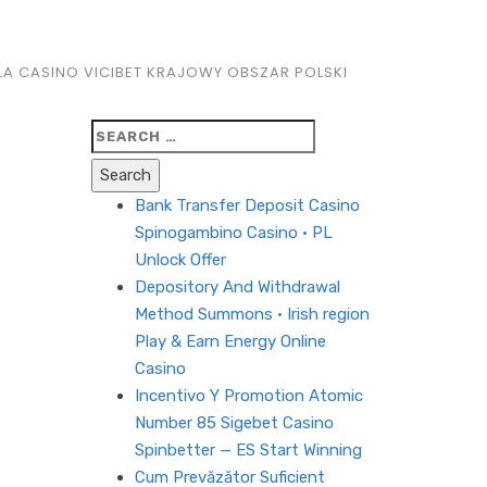
A CASINO VICIBET KRAJOWY OBSZAR POLSKI
Search
for:
Bank Transfer Deposit Casino
Spinogambino Casino · PL
Unlock Offer
Depository And Withdrawal
Method Summons • Irish region
Play & Earn Energy Online
Casino
Incentivo Y Promotion Atomic
Number 85 Sigebet Casino
Spinbetter — ES Start Winning
Cum Prevăzător Suficient