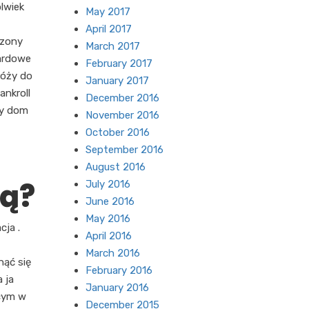
lwiek
May 2017
April 2017
czony
March 2017
zardowe
February 2017
róży do
January 2017
ankroll
December 2016
ny dom
November 2016
October 2016
September 2016
August 2016
ją?
July 2016
June 2016
May 2016
cja .
April 2016
March 2016
nąć się
February 2016
 ja
January 2016
ącym w
December 2015