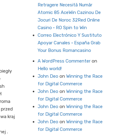
Retragere Necesită Număr
Atomic 85 AceWin Cazinou De
Jocuri De Noroc 32Red Online
Casino • RO Spin to Win
Correo Electrónico Y Sustituto
Apoyar Canales · España Grab
Your Bonus Romancasino
A WordPress Commenter
on
Hello world!
biegły
John Deo
on
Winning the Race
e
for Digital Commerce
ash
John Deo
on
Winning the Race
l
for Digital Commerce
troma
John Deo
on
Winning the Race
 przed
for Digital Commerce
wa kraj
John Deo
on
Winning the Race
for Digital Commerce
ej .